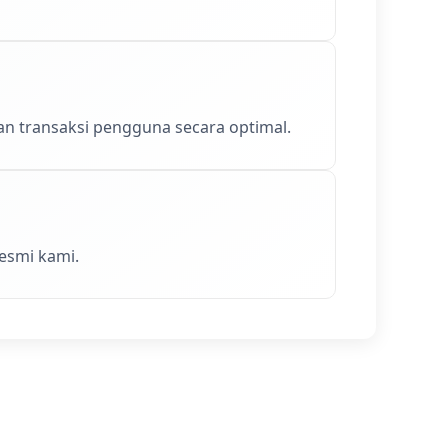
n transaksi pengguna secara optimal.
esmi kami.