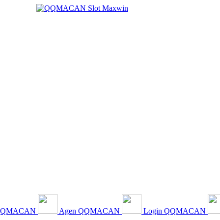
n QQMACAN
Agen QQMACAN
Login QQMACAN