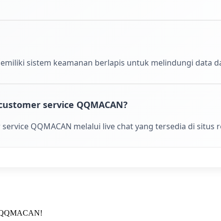
iliki sistem keamanan berlapis untuk melindungi data da
customer service QQMACAN?
rvice QQMACAN melalui live chat yang tersedia di situs r
QQMACAN!