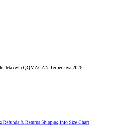
ng
Refunds & Returns
Shipping Info
Size Chart