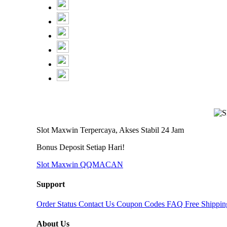
Slot Maxwin Terpercaya, Akses Stabil 24 Jam
Bonus Deposit Setiap Hari!
Slot Maxwin QQMACAN
Support
Order Status
Contact Us
Coupon Codes
FAQ
Free Shippi
About Us