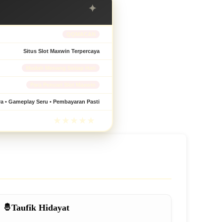
QQMACAN
Situs Slot Maxwin Terpercaya
Mudah Menang Setiap Hari
Para Pencari Slot Maxwin
ya • Gameplay Seru • Pembayaran Pasti
Taufik Hidayat