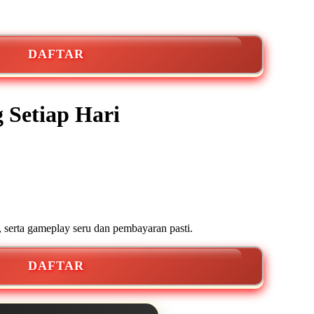
DAFTAR
Setiap Hari
serta gameplay seru dan pembayaran pasti.
DAFTAR