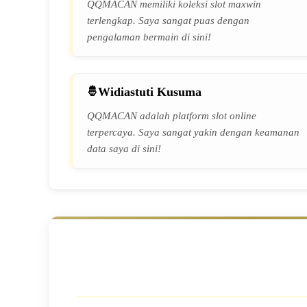
QQMACAN memiliki koleksi slot maxwin
terlengkap. Saya sangat puas dengan
pengalaman bermain di sini!
Widiastuti Kusuma
QQMACAN adalah platform slot online
terpercaya. Saya sangat yakin dengan keamanan
data saya di sini!