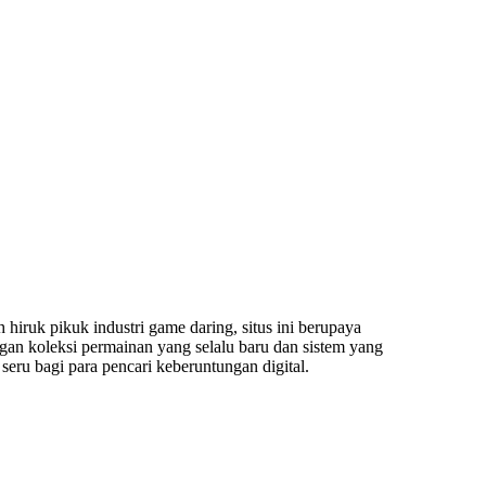
ruk pikuk industri game daring, situs ini berupaya
an koleksi permainan yang selalu baru dan sistem yang
u bagi para pencari keberuntungan digital.