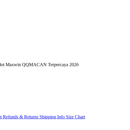
ng
Refunds & Returns
Shipping Info
Size Chart