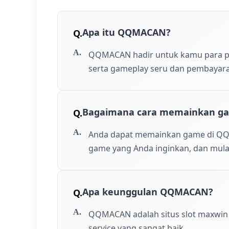
Apa itu QQMACAN?
QQMACAN hadir untuk kamu para pen
serta gameplay seru dan pembayara
Bagaimana cara memainkan g
Anda dapat memainkan game di QQM
game yang Anda inginkan, dan mula
Apa keunggulan QQMACAN?
QQMACAN adalah situs slot maxwin 
service yang sangat baik.