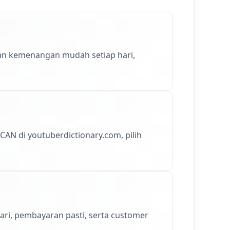
kan kemenangan mudah setiap hari,
 di youtuberdictionary.com, pilih
ri, pembayaran pasti, serta customer