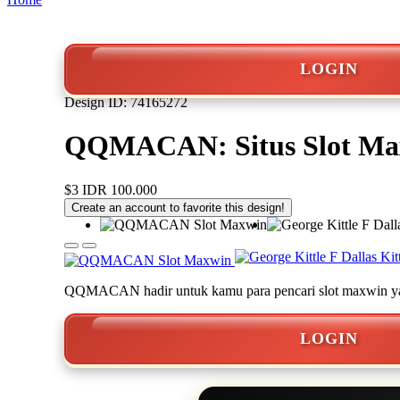
LOGIN
Design ID: 74165272
QQMACAN: Situs Slot Max
$3
IDR 100.000
Create an account to favorite this design!
QQMACAN hadir untuk kamu para pencari slot maxwin yang 
LOGIN