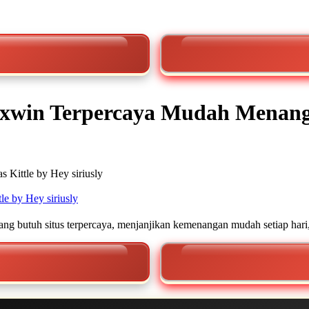
win Terpercaya Mudah Menang 
butuh situs terpercaya, menjanjikan kemenangan mudah setiap hari, 