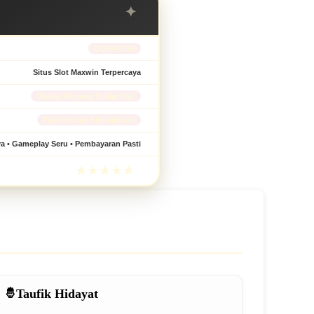
QQMACAN
Situs Slot Maxwin Terpercaya
Mudah Menang Setiap Hari
Para Pencari Slot Maxwin
ya • Gameplay Seru • Pembayaran Pasti
Taufik Hidayat