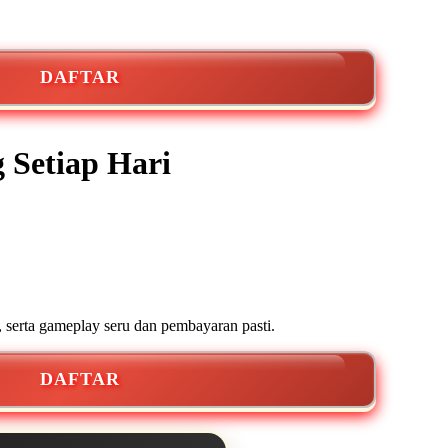
DAFTAR
Setiap Hari
serta gameplay seru dan pembayaran pasti.
DAFTAR