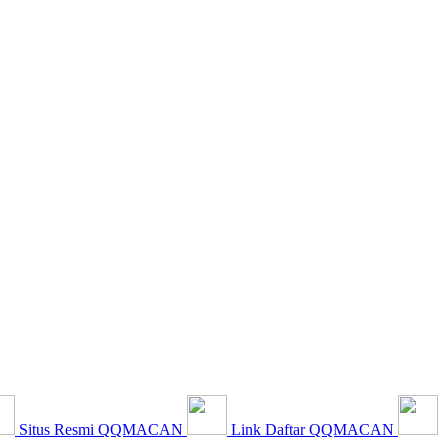
Situs Resmi QQMACAN
Link Daftar QQMACAN