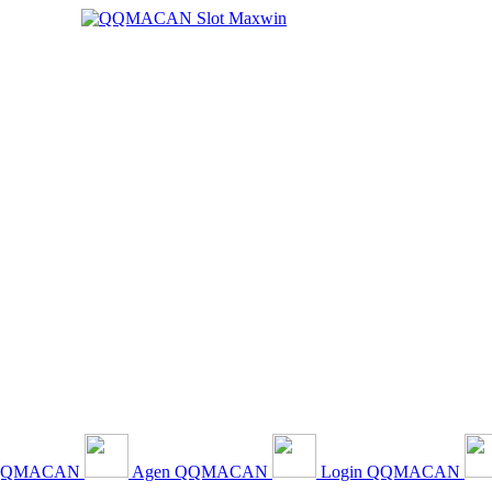
n QQMACAN
Agen QQMACAN
Login QQMACAN