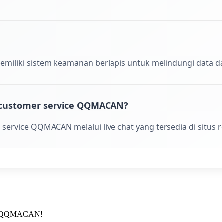
iliki sistem keamanan berlapis untuk melindungi data da
customer service QQMACAN?
rvice QQMACAN melalui live chat yang tersedia di situs r
QQMACAN!