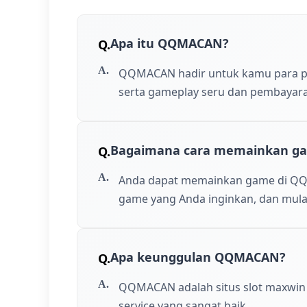
Apa itu QQMACAN?
QQMACAN hadir untuk kamu para pen
serta gameplay seru dan pembayara
Bagaimana cara memainkan g
Anda dapat memainkan game di QQM
game yang Anda inginkan, dan mula
Apa keunggulan QQMACAN?
QQMACAN adalah situs slot maxwin 
service yang sangat baik.