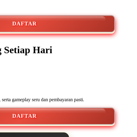
DAFTAR
Setiap Hari
serta gameplay seru dan pembayaran pasti.
DAFTAR