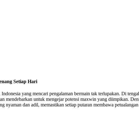
ang Setiap Hari
nesia yang mencari pengalaman bermain tak terlupakan. Di tengah hi
atan mendebarkan untuk mengejar potensi maxwin yang diimpikan. Deng
nyaman dan adil, memastikan setiap putaran membawa petualangan ser