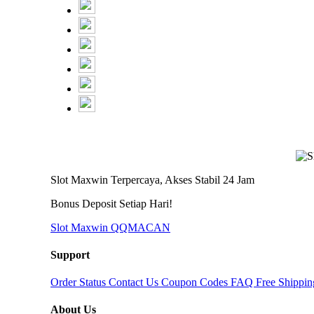
Slot Maxwin Terpercaya, Akses Stabil 24 Jam
Bonus Deposit Setiap Hari!
Slot Maxwin QQMACAN
Support
Order Status
Contact Us
Coupon Codes
FAQ
Free Shippi
About Us