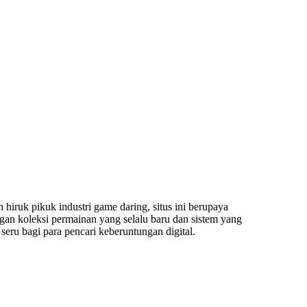
ruk pikuk industri game daring, situs ini berupaya
an koleksi permainan yang selalu baru dan sistem yang
u bagi para pencari keberuntungan digital.