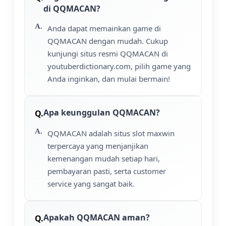
di QQMACAN?
Anda dapat memainkan game di
QQMACAN dengan mudah. Cukup
kunjungi situs resmi QQMACAN di
youtuberdictionary.com, pilih game yang
Anda inginkan, dan mulai bermain!
Apa keunggulan QQMACAN?
QQMACAN adalah situs slot maxwin
terpercaya yang menjanjikan
kemenangan mudah setiap hari,
pembayaran pasti, serta customer
service yang sangat baik.
Apakah QQMACAN aman?