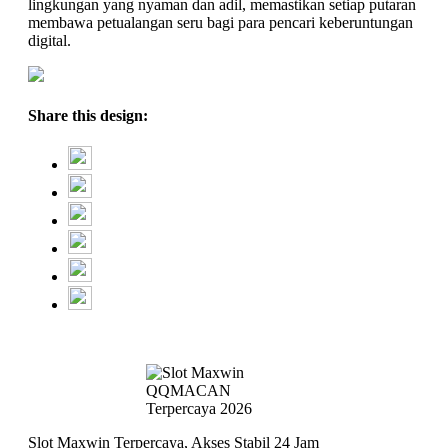
lingkungan yang nyaman dan adil, memastikan setiap putaran
membawa petualangan seru bagi para pencari keberuntungan
digital.
Share this design:
Slot Maxwin Terpercaya, Akses Stabil 24 Jam