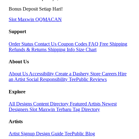
Bonus Deposit Setiap Hari!
Slot Maxwin QQMACAN
Support
Order Status
Contact Us
Coupon Codes
FAQ
Free Shipping
Refunds & Returns
Shipping Info
Size Chart
About Us
About Us
Accessibility
Create a Dashery Store
Careers
Hire
an Artist
Social Responsibility
TeePublic Reviews
Explore
All Designs
Content Directory
Featured Artists
Newest
Designers
Slot Maxwin Terbaru
Tag Directory
Artists
Artist Signup
Design Guide
TeePublic Blog