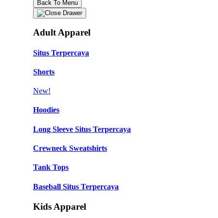
Back To Menu
Adult Apparel
Situs Terpercaya
Shorts
New!
Hoodies
Long Sleeve Situs Terpercaya
Crewneck Sweatshirts
Tank Tops
Baseball Situs Terpercaya
Kids Apparel