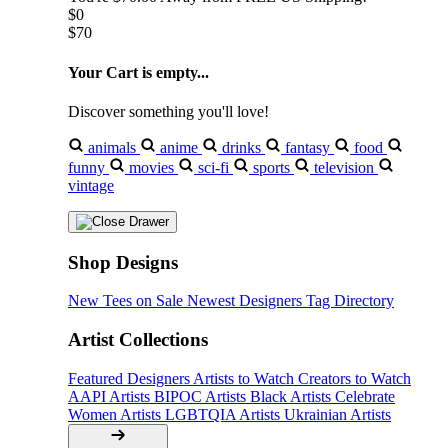
$0
$70
Your Cart is empty...
Discover something you'll love!
animals
anime
drinks
fantasy
food
funny
movies
sci-fi
sports
television
vintage
Shop Designs
New Tees on Sale
Newest Designers
Tag Directory
Artist Collections
Featured Designers
Artists to Watch
Creators to Watch
AAPI Artists
BIPOC Artists
Black Artists
Celebrate
Women Artists
LGBTQIA Artists
Ukrainian Artists