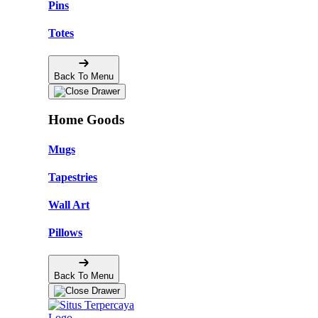
Pins
Totes
Back To Menu
Home Goods
Mugs
Tapestries
Wall Art
Pillows
Back To Menu