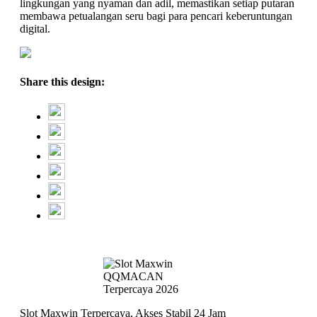
lingkungan yang nyaman dan adil, memastikan setiap putaran
membawa petualangan seru bagi para pencari keberuntungan
digital.
Share this design:
Slot Maxwin Terpercaya, Akses Stabil 24 Jam