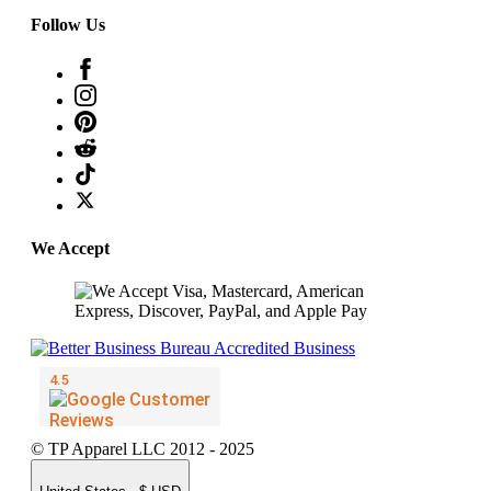
Follow Us
We Accept
© TP Apparel LLC 2012 - 2025