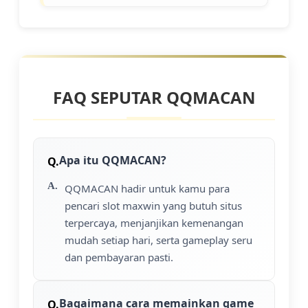
FAQ SEPUTAR QQMACAN
Apa itu QQMACAN?
QQMACAN hadir untuk kamu para
pencari slot maxwin yang butuh situs
terpercaya, menjanjikan kemenangan
mudah setiap hari, serta gameplay seru
dan pembayaran pasti.
Bagaimana cara memainkan game