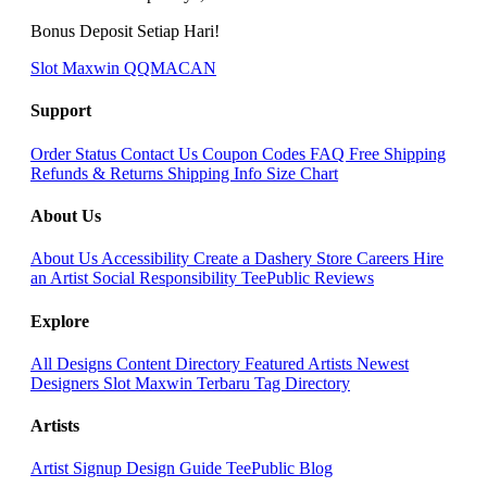
Bonus Deposit Setiap Hari!
Slot Maxwin QQMACAN
Support
Order Status
Contact Us
Coupon Codes
FAQ
Free Shipping
Refunds & Returns
Shipping Info
Size Chart
About Us
About Us
Accessibility
Create a Dashery Store
Careers
Hire
an Artist
Social Responsibility
TeePublic Reviews
Explore
All Designs
Content Directory
Featured Artists
Newest
Designers
Slot Maxwin Terbaru
Tag Directory
Artists
Artist Signup
Design Guide
TeePublic Blog