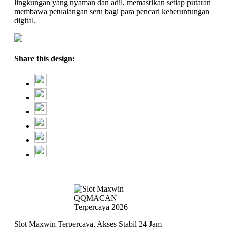
lingkungan yang nyaman dan adil, memastikan setiap putaran
membawa petualangan seru bagi para pencari keberuntungan
digital.
Share this design:
Slot Maxwin Terpercaya, Akses Stabil 24 Jam