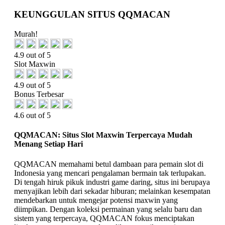
KEUNGGULAN SITUS QQMACAN
Murah!
4.9 out of 5
Slot Maxwin
4.9 out of 5
Bonus Terbesar
4.6 out of 5
QQMACAN: Situs Slot Maxwin Terpercaya Mudah
Menang Setiap Hari
QQMACAN memahami betul dambaan para pemain slot di
Indonesia yang mencari pengalaman bermain tak terlupakan.
Di tengah hiruk pikuk industri game daring, situs ini berupaya
menyajikan lebih dari sekadar hiburan; melainkan kesempatan
mendebarkan untuk mengejar potensi maxwin yang
diimpikan. Dengan koleksi permainan yang selalu baru dan
sistem yang terpercaya, QQMACAN fokus menciptakan