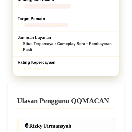
Mudah Menang Setiap Hari
Target Pemain
Para Pencari Slot Maxwin
Jaminan Layanan
Situs Terpercaya • Gameplay Seru • Pembayaran
Pasti
Rating Kepercayaan
Ulasan Pengguna QQMACAN
Rizky Firmansyah