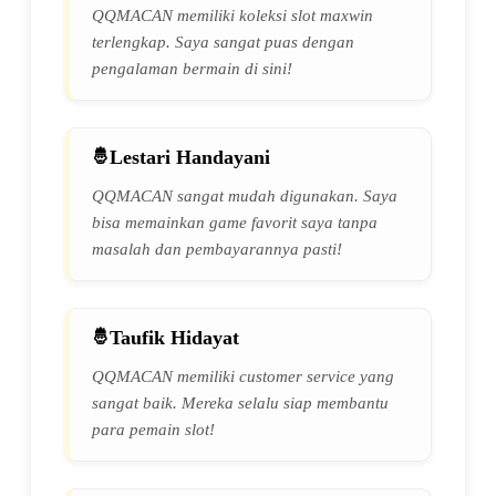
QQMACAN memiliki koleksi slot maxwin
terlengkap. Saya sangat puas dengan
pengalaman bermain di sini!
Lestari Handayani
QQMACAN sangat mudah digunakan. Saya
bisa memainkan game favorit saya tanpa
masalah dan pembayarannya pasti!
Taufik Hidayat
QQMACAN memiliki customer service yang
sangat baik. Mereka selalu siap membantu
para pemain slot!