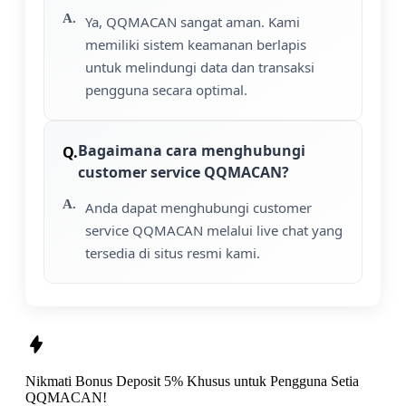
Ya, QQMACAN sangat aman. Kami
memiliki sistem keamanan berlapis
untuk melindungi data dan transaksi
pengguna secara optimal.
Bagaimana cara menghubungi
customer service QQMACAN?
Anda dapat menghubungi customer
service QQMACAN melalui live chat yang
tersedia di situs resmi kami.
Nikmati
Bonus Deposit 5%
Khusus untuk Pengguna Setia
QQMACAN!