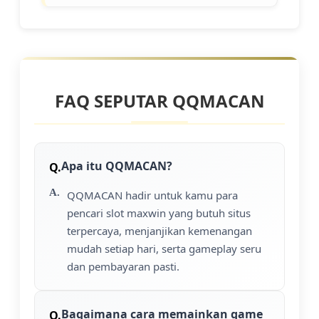
FAQ SEPUTAR QQMACAN
Apa itu QQMACAN?
QQMACAN hadir untuk kamu para
pencari slot maxwin yang butuh situs
terpercaya, menjanjikan kemenangan
mudah setiap hari, serta gameplay seru
dan pembayaran pasti.
Bagaimana cara memainkan game