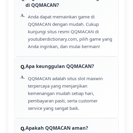
di QQMACAN?
Anda dapat memainkan game di
QQMACAN dengan mudah. Cukup
kunjungi situs resmi QQMACAN di
youtuberdictionary.com, pilih game yang
Anda inginkan, dan mulai bermain!
Apa keunggulan QQMACAN?
QQMACAN adalah situs slot maxwin
terpercaya yang menjanjikan
kemenangan mudah setiap hari,
pembayaran pasti, serta customer
service yang sangat baik.
Apakah QQMACAN aman?