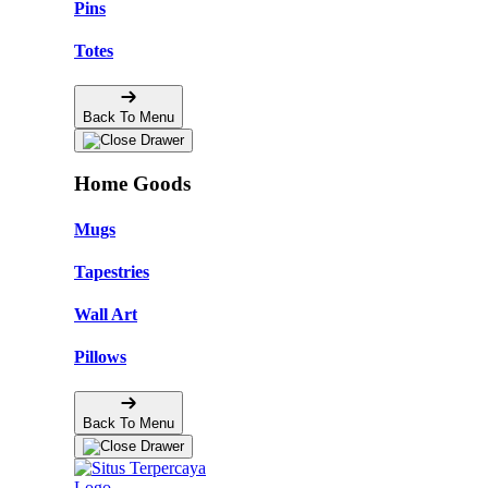
Pins
Totes
Back To Menu
Home Goods
Mugs
Tapestries
Wall Art
Pillows
Back To Menu