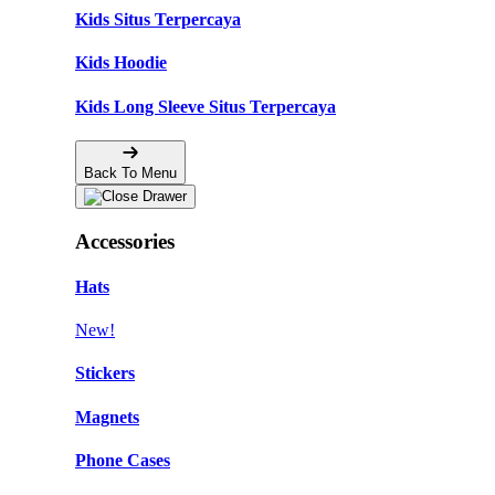
Kids Situs Terpercaya
Kids Hoodie
Kids Long Sleeve Situs Terpercaya
Back To Menu
Accessories
Hats
New!
Stickers
Magnets
Phone Cases