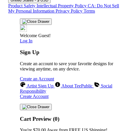
United States - $ USD
Product Safety
Intellectual Property Policy
CA: Do Not Sell
My Personal Information
Privacy Policy
Terms
Welcome Guest!
Log In
Sign Up
Create an account to save your favorite designs for
viewing anytime, on any device.
Create an Account
Artist Sign Up
About TeePublic
Social
Responsibility
Create Account
Cart Preview (0)
You're
$70.00
Away from
FREE US Shipping!