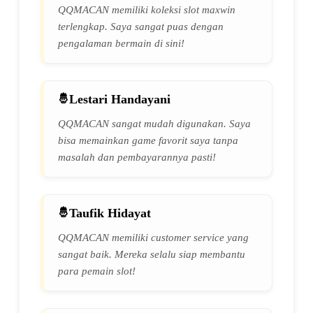
QQMACAN memiliki koleksi slot maxwin
terlengkap. Saya sangat puas dengan
pengalaman bermain di sini!
Lestari Handayani
QQMACAN sangat mudah digunakan. Saya
bisa memainkan game favorit saya tanpa
masalah dan pembayarannya pasti!
Taufik Hidayat
QQMACAN memiliki customer service yang
sangat baik. Mereka selalu siap membantu
para pemain slot!