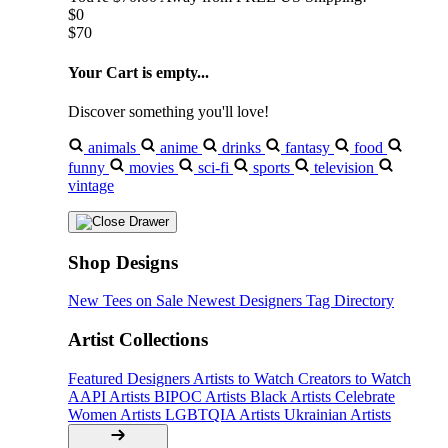
$0
$70
Your Cart is empty...
Discover something you'll love!
animals
anime
drinks
fantasy
food
funny
movies
sci-fi
sports
television
vintage
Shop Designs
New Tees on Sale
Newest Designers
Tag Directory
Artist Collections
Featured Designers
Artists to Watch
Creators to Watch
AAPI Artists
BIPOC Artists
Black Artists
Celebrate
Women Artists
LGBTQIA Artists
Ukrainian Artists