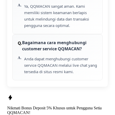
Ya, QQMACAN sangat aman. Kami
memiliki sistem keamanan berlapis
untuk melindungi data dan transaksi
pengguna secara optimal.
Bagaimana cara menghubungi
customer service QQMACAN?
Anda dapat menghubungi customer
service QQMACAN melalui live chat yang
tersedia di situs resmi kami.
Nikmati
Bonus Deposit 5%
Khusus untuk Pengguna Setia
QQMACAN!