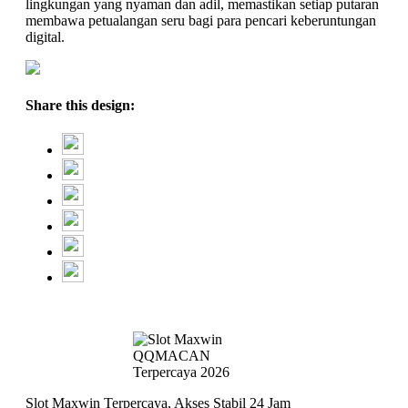
lingkungan yang nyaman dan adil, memastikan setiap putaran
membawa petualangan seru bagi para pencari keberuntungan
digital.
Share this design:
Slot Maxwin Terpercaya, Akses Stabil 24 Jam