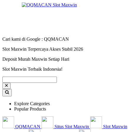
Cari kami di Google : QQMACAN
Slot Maxwin Terpercaya Akses Stabil 2026
Deposit Murah Maxwin Setiap Hari
Slot Maxwin Terbaik Indonesia!
Explore Categories
Popular Products
QQMACAN
Situs Slot Maxwin
Slot Maxwin