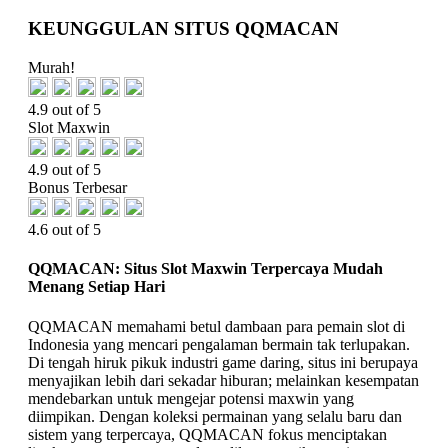
KEUNGGULAN SITUS QQMACAN
Murah!
4.9 out of 5
Slot Maxwin
4.9 out of 5
Bonus Terbesar
4.6 out of 5
QQMACAN: Situs Slot Maxwin Terpercaya Mudah
Menang Setiap Hari
QQMACAN memahami betul dambaan para pemain slot di
Indonesia yang mencari pengalaman bermain tak terlupakan.
Di tengah hiruk pikuk industri game daring, situs ini berupaya
menyajikan lebih dari sekadar hiburan; melainkan kesempatan
mendebarkan untuk mengejar potensi maxwin yang
diimpikan. Dengan koleksi permainan yang selalu baru dan
sistem yang terpercaya, QQMACAN fokus menciptakan