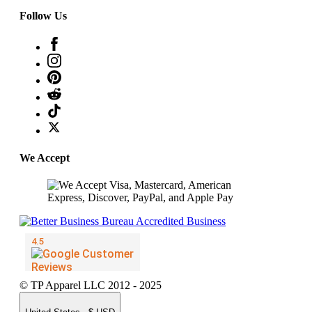
Follow Us
We Accept
© TP Apparel LLC 2012 - 2025