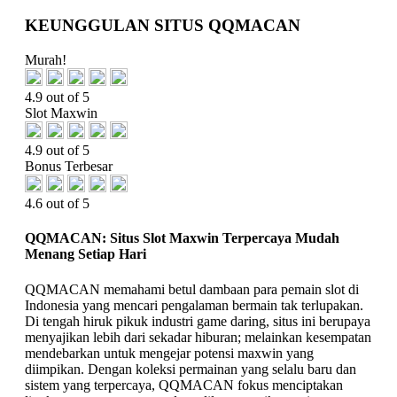
KEUNGGULAN SITUS QQMACAN
Murah!
4.9 out of 5
Slot Maxwin
4.9 out of 5
Bonus Terbesar
4.6 out of 5
QQMACAN: Situs Slot Maxwin Terpercaya Mudah
Menang Setiap Hari
QQMACAN memahami betul dambaan para pemain slot di
Indonesia yang mencari pengalaman bermain tak terlupakan.
Di tengah hiruk pikuk industri game daring, situs ini berupaya
menyajikan lebih dari sekadar hiburan; melainkan kesempatan
mendebarkan untuk mengejar potensi maxwin yang
diimpikan. Dengan koleksi permainan yang selalu baru dan
sistem yang terpercaya, QQMACAN fokus menciptakan