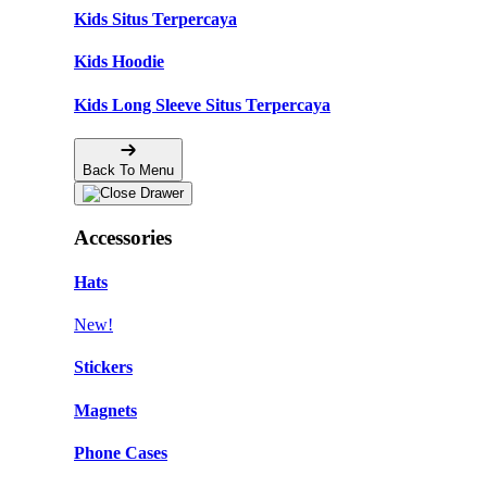
Kids Situs Terpercaya
Kids Hoodie
Kids Long Sleeve Situs Terpercaya
Back To Menu
Accessories
Hats
New!
Stickers
Magnets
Phone Cases