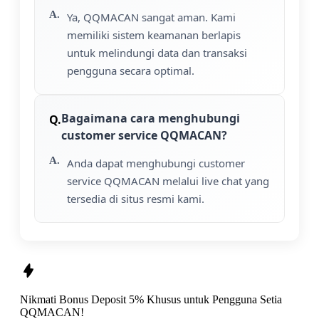
Ya, QQMACAN sangat aman. Kami
memiliki sistem keamanan berlapis
untuk melindungi data dan transaksi
pengguna secara optimal.
Bagaimana cara menghubungi
customer service QQMACAN?
Anda dapat menghubungi customer
service QQMACAN melalui live chat yang
tersedia di situs resmi kami.
Nikmati
Bonus Deposit 5%
Khusus untuk Pengguna Setia
QQMACAN!