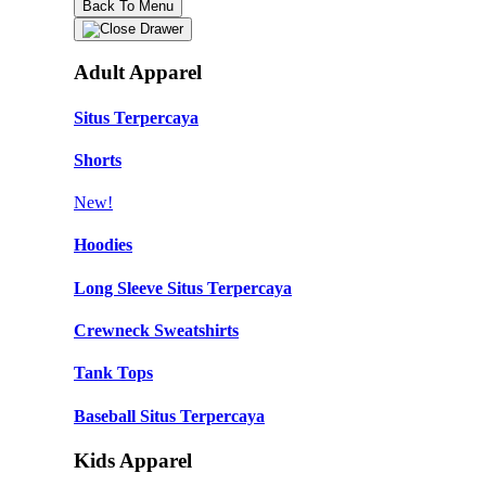
Back To Menu
Adult Apparel
Situs Terpercaya
Shorts
New!
Hoodies
Long Sleeve Situs Terpercaya
Crewneck Sweatshirts
Tank Tops
Baseball Situs Terpercaya
Kids Apparel