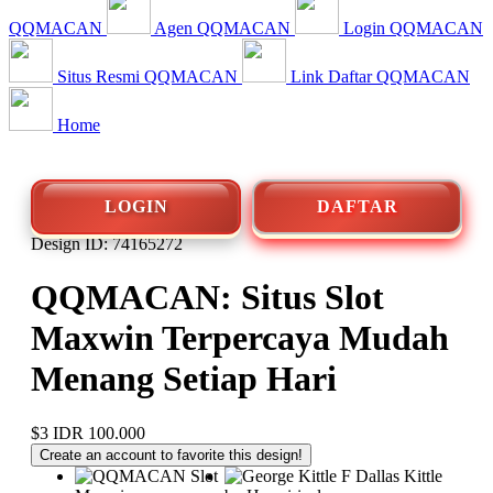
QQMACAN
Agen QQMACAN
Login QQMACAN
Situs Resmi QQMACAN
Link Daftar QQMACAN
Home
LOGIN
DAFTAR
Design ID: 74165272
QQMACAN: Situs Slot
Maxwin Terpercaya Mudah
Menang Setiap Hari
$3
IDR 100.000
Create an account to favorite this design!