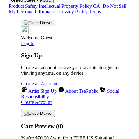
United States - $ USD
Product Safety
Intellectual Property Policy
CA: Do Not Sell
My Personal Information
Privacy Policy
Terms
Welcome Guest!
Log In
Sign Up
Create an account to save your favorite designs for
viewing anytime, on any device.
Create an Account
Artist Sign Up
About TeePublic
Social
Responsibility
Create Account
Cart Preview (0)
You're
$70.00
Away from
FREE US Shipping!