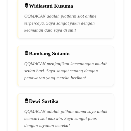
Widiastuti Kusuma
QQMACAN adalah platform slot online
terpercaya. Saya sangat yakin dengan
keamanan data saya di sini!
Bambang Sutanto
QQMACAN menjanjikan kemenangan mudah
setiap hari. Saya sangat senang dengan
penawaran yang mereka berikan!
Dewi Sartika
QQMACAN adalah pilihan utama saya untuk
mencari slot maxwin. Saya sangat puas
dengan layanan mereka!