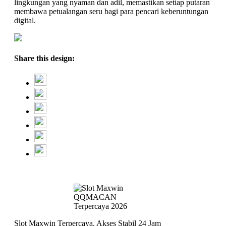
lingkungan yang nyaman dan adil, memastikan setiap putaran
membawa petualangan seru bagi para pencari keberuntungan
digital.
Share this design:
Slot Maxwin Terpercaya, Akses Stabil 24 Jam