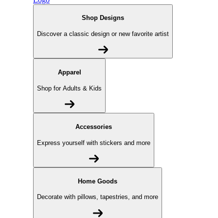
Shop Designs
Discover a classic design or new favorite artist
Apparel
Shop for Adults & Kids
Accessories
Express yourself with stickers and more
Home Goods
Decorate with pillows, tapestries, and more