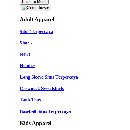
Back To Menu
Adult Apparel
Situs Terpercaya
Shorts
New!
Hoodies
Long Sleeve Situs Terpercaya
Crewneck Sweatshirts
Tank Tops
Baseball Situs Terpercaya
Kids Apparel