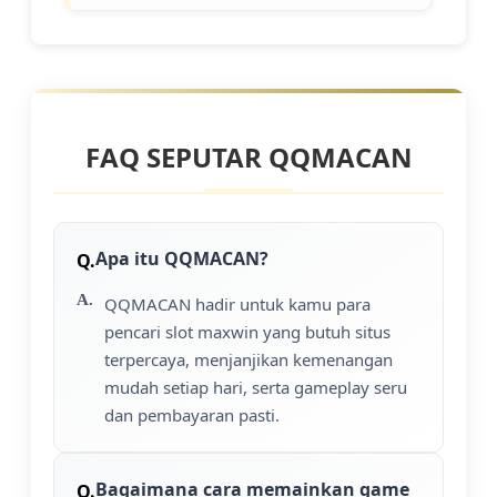
FAQ SEPUTAR QQMACAN
Apa itu QQMACAN?
QQMACAN hadir untuk kamu para
pencari slot maxwin yang butuh situs
terpercaya, menjanjikan kemenangan
mudah setiap hari, serta gameplay seru
dan pembayaran pasti.
Bagaimana cara memainkan game