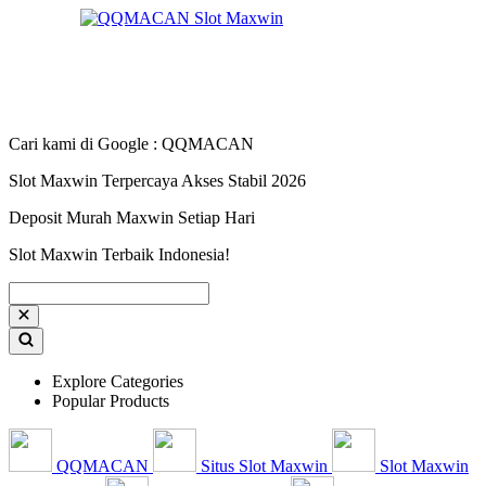
Cari kami di Google : QQMACAN
Slot Maxwin Terpercaya Akses Stabil 2026
Deposit Murah Maxwin Setiap Hari
Slot Maxwin Terbaik Indonesia!
Explore Categories
Popular Products
QQMACAN
Situs Slot Maxwin
Slot Maxwin