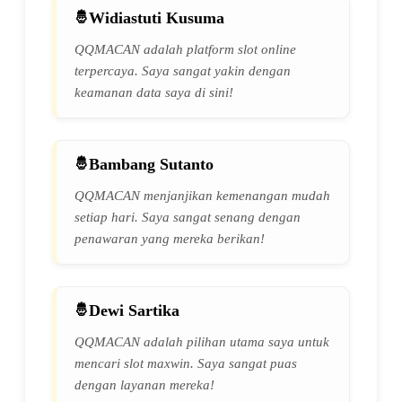
Widiastuti Kusuma
QQMACAN adalah platform slot online
terpercaya. Saya sangat yakin dengan
keamanan data saya di sini!
Bambang Sutanto
QQMACAN menjanjikan kemenangan mudah
setiap hari. Saya sangat senang dengan
penawaran yang mereka berikan!
Dewi Sartika
QQMACAN adalah pilihan utama saya untuk
mencari slot maxwin. Saya sangat puas
dengan layanan mereka!