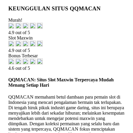
KEUNGGULAN SITUS QQMACAN
Murah!
4.9 out of 5
Slot Maxwin
4.9 out of 5
Bonus Terbesar
4.6 out of 5
QQMACAN: Situs Slot Maxwin Terpercaya Mudah
Menang Setiap Hari
QQMACAN memahami betul dambaan para pemain slot di
Indonesia yang mencari pengalaman bermain tak terlupakan.
Di tengah hiruk pikuk industri game daring, situs ini berupaya
menyajikan lebih dari sekadar hiburan; melainkan kesempatan
mendebarkan untuk mengejar potensi maxwin yang
diimpikan. Dengan koleksi permainan yang selalu baru dan
sistem yang terpercaya, QQMACAN fokus menciptakan