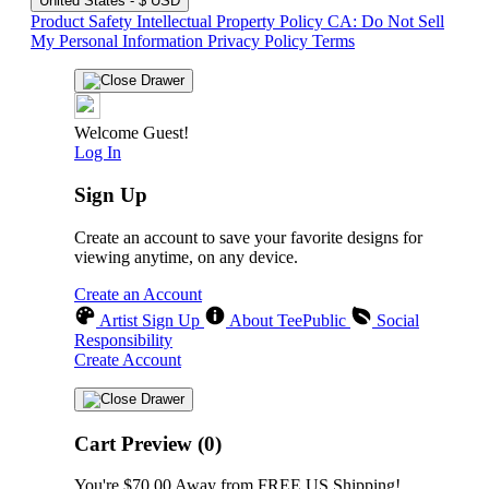
United States - $ USD
Product Safety
Intellectual Property Policy
CA: Do Not Sell
My Personal Information
Privacy Policy
Terms
Welcome Guest!
Log In
Sign Up
Create an account to save your favorite designs for
viewing anytime, on any device.
Create an Account
Artist Sign Up
About TeePublic
Social
Responsibility
Create Account
Cart Preview (0)
You're
$70.00
Away from
FREE US Shipping!