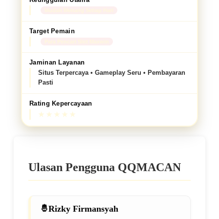
Mudah Menang Setiap Hari
Target Pemain
Para Pencari Slot Maxwin
Jaminan Layanan
Situs Terpercaya • Gameplay Seru • Pembayaran
Pasti
Rating Kepercayaan
Ulasan Pengguna QQMACAN
Rizky Firmansyah