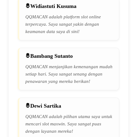
Widiastuti Kusuma
QQMACAN adalah platform slot online
terpercaya. Saya sangat yakin dengan
keamanan data saya di sini!
Bambang Sutanto
QQMACAN menjanjikan kemenangan mudah
setiap hari. Saya sangat senang dengan
penawaran yang mereka berikan!
Dewi Sartika
QQMACAN adalah pilihan utama saya untuk
mencari slot maxwin. Saya sangat puas
dengan layanan mereka!