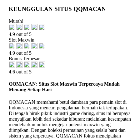
KEUNGGULAN SITUS QQMACAN
Murah!
4.9 out of 5
Slot Maxwin
4.9 out of 5
Bonus Terbesar
4.6 out of 5
QQMACAN: Situs Slot Maxwin Terpercaya Mudah
Menang Setiap Hari
QQMACAN memahami betul dambaan para pemain slot di
Indonesia yang mencari pengalaman bermain tak terlupakan.
Di tengah hiruk pikuk industri game daring, situs ini berupaya
menyajikan lebih dari sekadar hiburan; melainkan kesempatan
mendebarkan untuk mengejar potensi maxwin yang
diimpikan. Dengan koleksi permainan yang selalu baru dan
sistem yang terpercaya, QQMACAN fokus menciptakan