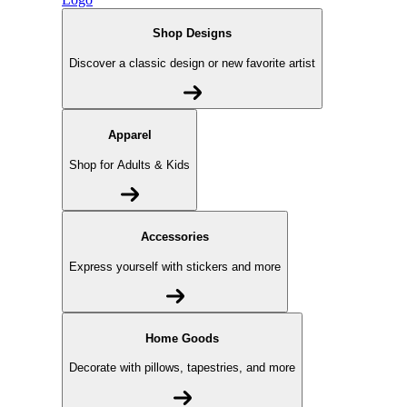
Shop Designs
Discover a classic design or new favorite artist
Apparel
Shop for Adults & Kids
Accessories
Express yourself with stickers and more
Home Goods
Decorate with pillows, tapestries, and more