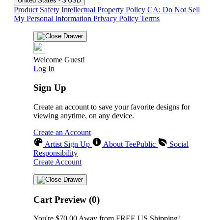
United States - $ USD
Product Safety
Intellectual Property Policy
CA: Do Not Sell
My Personal Information
Privacy Policy
Terms
Welcome Guest!
Log In
Sign Up
Create an account to save your favorite designs for
viewing anytime, on any device.
Create an Account
Artist Sign Up
About TeePublic
Social
Responsibility
Create Account
Cart Preview (0)
You're
$70.00
Away from
FREE US Shipping!