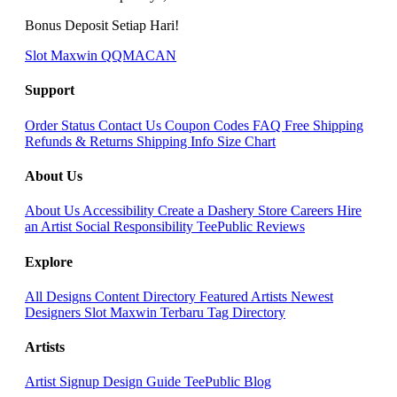
Bonus Deposit Setiap Hari!
Slot Maxwin QQMACAN
Support
Order Status
Contact Us
Coupon Codes
FAQ
Free Shipping
Refunds & Returns
Shipping Info
Size Chart
About Us
About Us
Accessibility
Create a Dashery Store
Careers
Hire
an Artist
Social Responsibility
TeePublic Reviews
Explore
All Designs
Content Directory
Featured Artists
Newest
Designers
Slot Maxwin Terbaru
Tag Directory
Artists
Artist Signup
Design Guide
TeePublic Blog