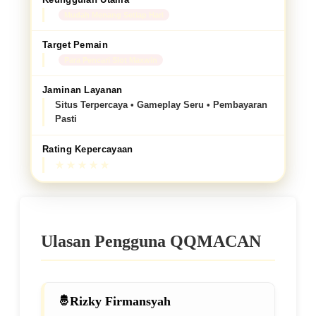
Mudah Menang Setiap Hari
Target Pemain
Para Pencari Slot Maxwin
Jaminan Layanan
Situs Terpercaya • Gameplay Seru • Pembayaran
Pasti
Rating Kepercayaan
Ulasan Pengguna QQMACAN
Rizky Firmansyah