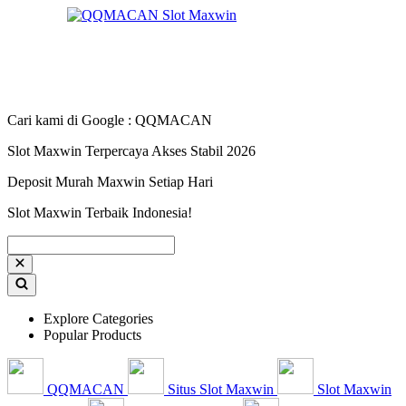
Cari kami di Google : QQMACAN
Slot Maxwin Terpercaya Akses Stabil 2026
Deposit Murah Maxwin Setiap Hari
Slot Maxwin Terbaik Indonesia!
Explore Categories
Popular Products
QQMACAN
Situs Slot Maxwin
Slot Maxwin