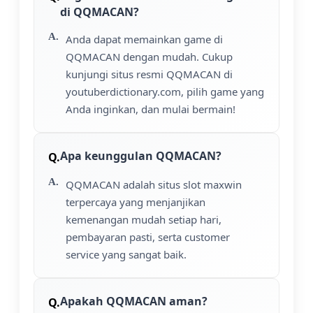
di QQMACAN?
Anda dapat memainkan game di
QQMACAN dengan mudah. Cukup
kunjungi situs resmi QQMACAN di
youtuberdictionary.com, pilih game yang
Anda inginkan, dan mulai bermain!
Apa keunggulan QQMACAN?
QQMACAN adalah situs slot maxwin
terpercaya yang menjanjikan
kemenangan mudah setiap hari,
pembayaran pasti, serta customer
service yang sangat baik.
Apakah QQMACAN aman?