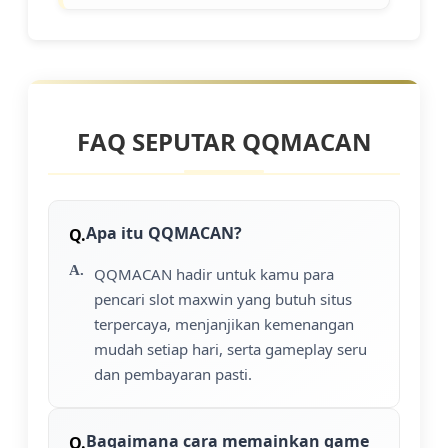
FAQ SEPUTAR QQMACAN
Apa itu QQMACAN?
QQMACAN hadir untuk kamu para
pencari slot maxwin yang butuh situs
terpercaya, menjanjikan kemenangan
mudah setiap hari, serta gameplay seru
dan pembayaran pasti.
Bagaimana cara memainkan game