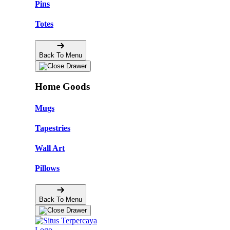
Pins
Totes
Back To Menu
Home Goods
Mugs
Tapestries
Wall Art
Pillows
Back To Menu