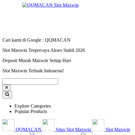
Cari kami di Google : QQMACAN
Slot Maxwin Terpercaya Akses Stabil 2026
Deposit Murah Maxwin Setiap Hari
Slot Maxwin Terbaik Indonesia!
Explore Categories
Popular Products
QQMACAN
Situs Slot Maxwin
Slot Maxwin