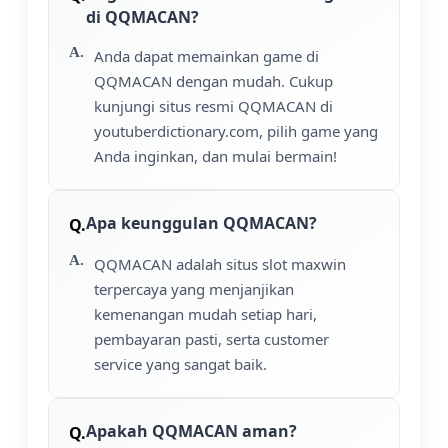
di QQMACAN?
Anda dapat memainkan game di
QQMACAN dengan mudah. Cukup
kunjungi situs resmi QQMACAN di
youtuberdictionary.com, pilih game yang
Anda inginkan, dan mulai bermain!
Apa keunggulan QQMACAN?
QQMACAN adalah situs slot maxwin
terpercaya yang menjanjikan
kemenangan mudah setiap hari,
pembayaran pasti, serta customer
service yang sangat baik.
Apakah QQMACAN aman?