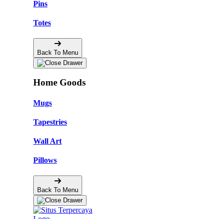
Pins
Totes
Back To Menu
Home Goods
Mugs
Tapestries
Wall Art
Pillows
Back To Menu