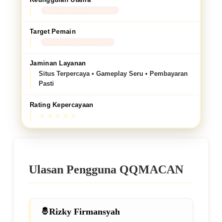
Mudah Menang Setiap Hari
Target Pemain
Para Pencari Slot Maxwin
Jaminan Layanan
Situs Terpercaya • Gameplay Seru • Pembayaran
Pasti
Rating Kepercayaan
Ulasan Pengguna QQMACAN
Rizky Firmansyah