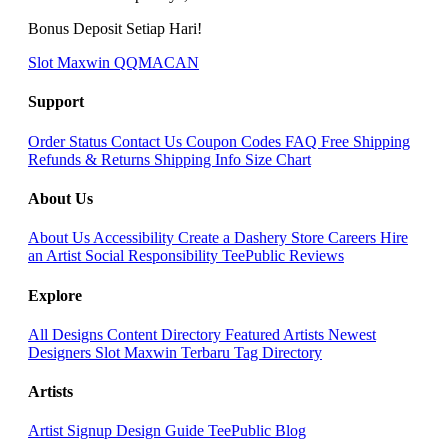
Bonus Deposit Setiap Hari!
Slot Maxwin QQMACAN
Support
Order Status
Contact Us
Coupon Codes
FAQ
Free Shipping
Refunds & Returns
Shipping Info
Size Chart
About Us
About Us
Accessibility
Create a Dashery Store
Careers
Hire
an Artist
Social Responsibility
TeePublic Reviews
Explore
All Designs
Content Directory
Featured Artists
Newest
Designers
Slot Maxwin Terbaru
Tag Directory
Artists
Artist Signup
Design Guide
TeePublic Blog