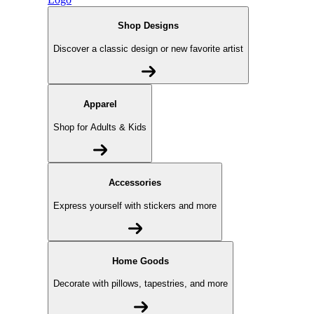
Shop Designs
Discover a classic design or new favorite artist
Apparel
Shop for Adults & Kids
Accessories
Express yourself with stickers and more
Home Goods
Decorate with pillows, tapestries, and more