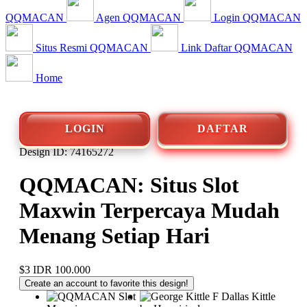
QQMACAN
Agen QQMACAN
Login QQMACAN
Situs Resmi QQMACAN
Link Daftar QQMACAN
Home
LOGIN
DAFTAR
Design ID: 74165272
QQMACAN: Situs Slot
Maxwin Terpercaya Mudah
Menang Setiap Hari
$3
IDR 100.000
Create an account to favorite this design!