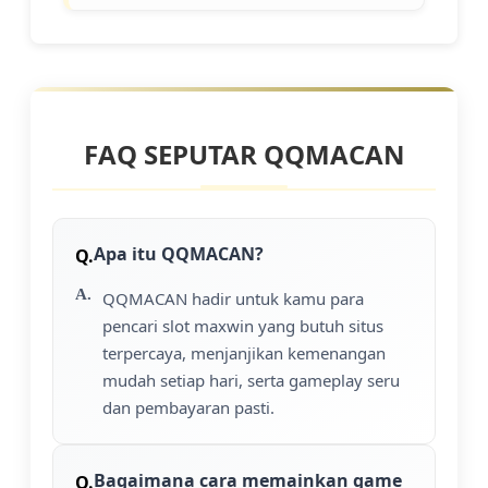
FAQ SEPUTAR QQMACAN
Apa itu QQMACAN?
QQMACAN hadir untuk kamu para
pencari slot maxwin yang butuh situs
terpercaya, menjanjikan kemenangan
mudah setiap hari, serta gameplay seru
dan pembayaran pasti.
Bagaimana cara memainkan game