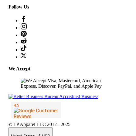
Follow Us
We Accept
© TP Apparel LLC 2012 - 2025