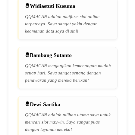
Widiastuti Kusuma
QQMACAN adalah platform slot online
terpercaya. Saya sangat yakin dengan
keamanan data saya di sini!
Bambang Sutanto
QQMACAN menjanjikan kemenangan mudah
setiap hari. Saya sangat senang dengan
penawaran yang mereka berikan!
Dewi Sartika
QQMACAN adalah pilihan utama saya untuk
mencari slot maxwin. Saya sangat puas
dengan layanan mereka!