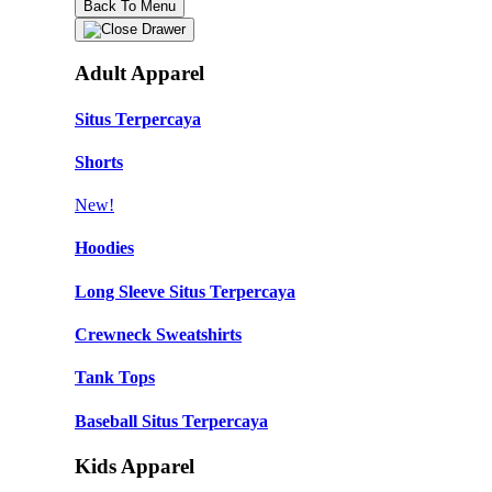
Back To Menu
Adult Apparel
Situs Terpercaya
Shorts
New!
Hoodies
Long Sleeve Situs Terpercaya
Crewneck Sweatshirts
Tank Tops
Baseball Situs Terpercaya
Kids Apparel