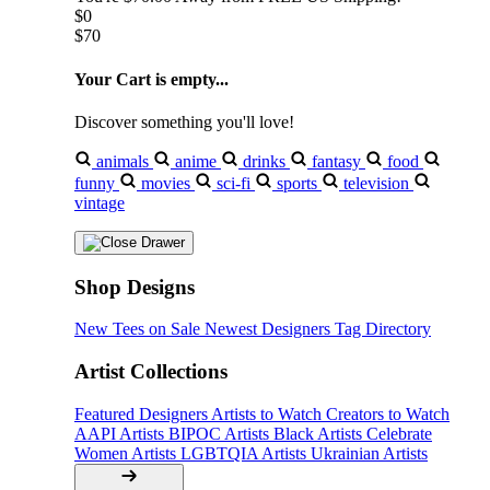
$0
$70
Your Cart is empty...
Discover something you'll love!
animals
anime
drinks
fantasy
food
funny
movies
sci-fi
sports
television
vintage
Shop Designs
New Tees on Sale
Newest Designers
Tag Directory
Artist Collections
Featured Designers
Artists to Watch
Creators to Watch
AAPI Artists
BIPOC Artists
Black Artists
Celebrate
Women Artists
LGBTQIA Artists
Ukrainian Artists