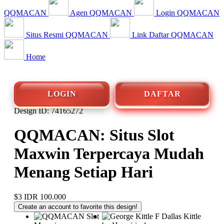
QQMACAN
Agen QQMACAN
Login QQMACAN
Situs Resmi QQMACAN
Link Daftar QQMACAN
Home
LOGIN
DAFTAR
Design ID: 74165272
QQMACAN: Situs Slot
Maxwin Terpercaya Mudah
Menang Setiap Hari
$3
IDR 100.000
Create an account to favorite this design!