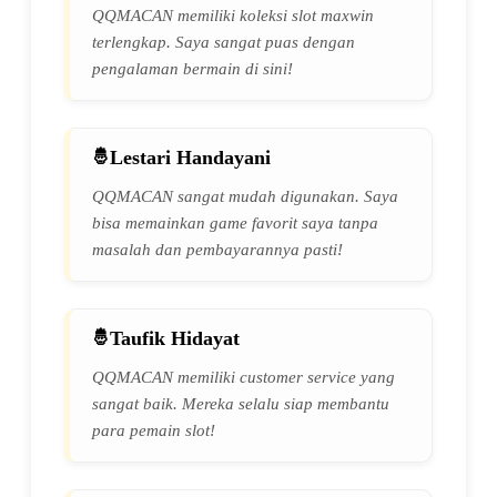
QQMACAN memiliki koleksi slot maxwin
terlengkap. Saya sangat puas dengan
pengalaman bermain di sini!
Lestari Handayani
QQMACAN sangat mudah digunakan. Saya
bisa memainkan game favorit saya tanpa
masalah dan pembayarannya pasti!
Taufik Hidayat
QQMACAN memiliki customer service yang
sangat baik. Mereka selalu siap membantu
para pemain slot!