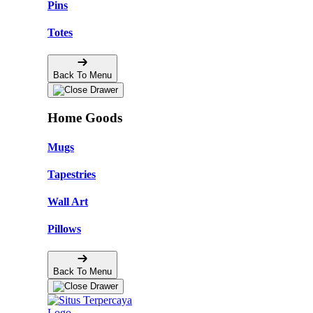
Pins
Totes
Back To Menu
Home Goods
Mugs
Tapestries
Wall Art
Pillows
Back To Menu