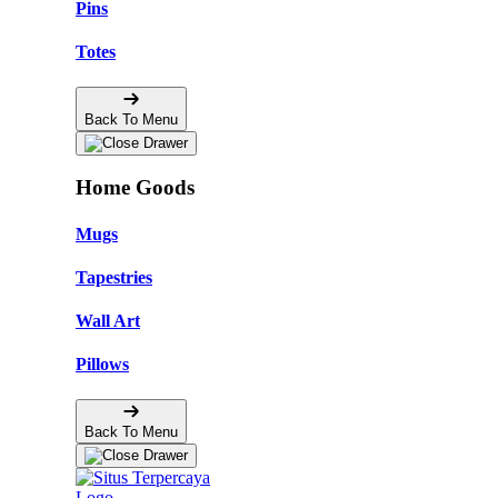
Pins
Totes
Back To Menu
Home Goods
Mugs
Tapestries
Wall Art
Pillows
Back To Menu