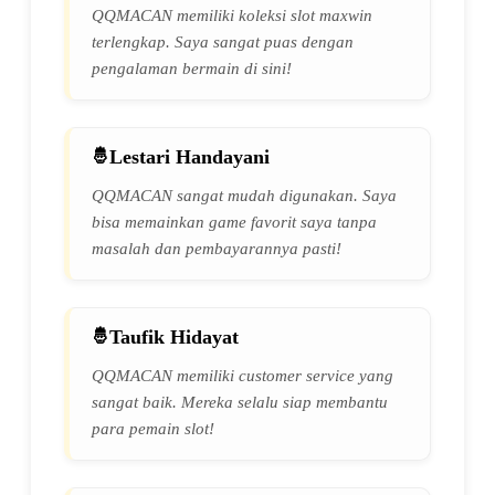
QQMACAN memiliki koleksi slot maxwin
terlengkap. Saya sangat puas dengan
pengalaman bermain di sini!
Lestari Handayani
QQMACAN sangat mudah digunakan. Saya
bisa memainkan game favorit saya tanpa
masalah dan pembayarannya pasti!
Taufik Hidayat
QQMACAN memiliki customer service yang
sangat baik. Mereka selalu siap membantu
para pemain slot!