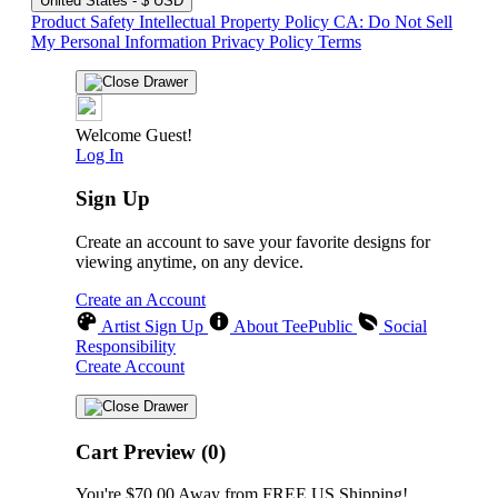
United States - $ USD
Product Safety
Intellectual Property Policy
CA: Do Not Sell
My Personal Information
Privacy Policy
Terms
Welcome Guest!
Log In
Sign Up
Create an account to save your favorite designs for
viewing anytime, on any device.
Create an Account
Artist Sign Up
About TeePublic
Social
Responsibility
Create Account
Cart Preview (0)
You're
$70.00
Away from
FREE US Shipping!