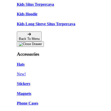
Kids Situs Terpercaya
Kids Hoodie
Kids Long Sleeve Situs Terpercaya
Back To Menu
Accessories
Hats
New!
Stickers
Magnets
Phone Cases