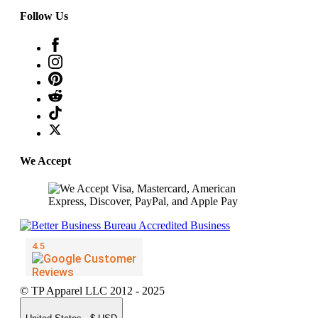
Follow Us
We Accept
© TP Apparel LLC 2012 - 2025