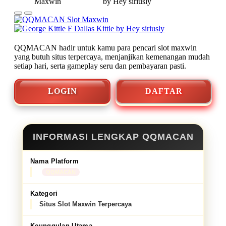
QQMACAN hadir untuk kamu para pencari slot maxwin
yang butuh situs terpercaya, menjanjikan kemenangan mudah
setiap hari, serta gameplay seru dan pembayaran pasti.
LOGIN
DAFTAR
INFORMASI LENGKAP QQMACAN
Nama Platform
QQMACAN
Kategori
Situs Slot Maxwin Terpercaya
Keunggulan Utama