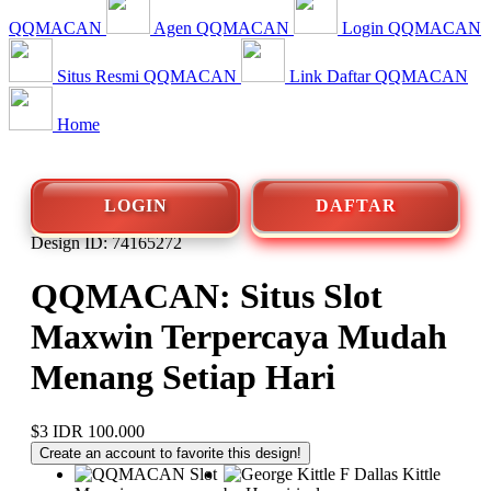
QQMACAN
Agen QQMACAN
Login QQMACAN
Situs Resmi QQMACAN
Link Daftar QQMACAN
Home
LOGIN
DAFTAR
Design ID: 74165272
QQMACAN: Situs Slot
Maxwin Terpercaya Mudah
Menang Setiap Hari
$3
IDR 100.000
Create an account to favorite this design!