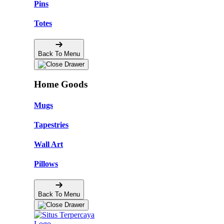
Pins
Totes
Back To Menu
Home Goods
Mugs
Tapestries
Wall Art
Pillows
Back To Menu