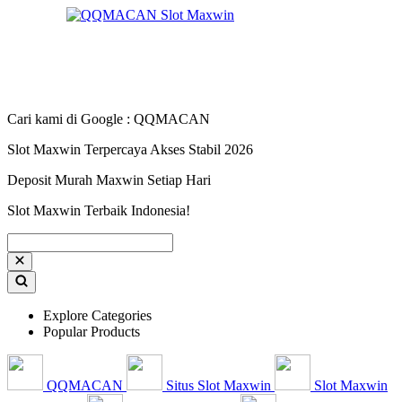
Cari kami di Google : QQMACAN
Slot Maxwin Terpercaya Akses Stabil 2026
Deposit Murah Maxwin Setiap Hari
Slot Maxwin Terbaik Indonesia!
Explore Categories
Popular Products
QQMACAN
Situs Slot Maxwin
Slot Maxwin