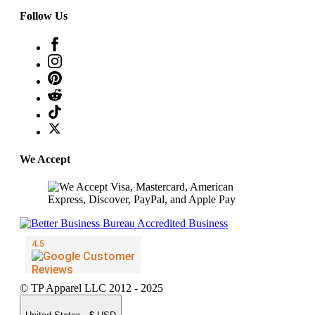
Follow Us
We Accept
© TP Apparel LLC 2012 - 2025