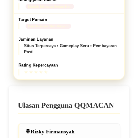
Mudah Menang Setiap Hari
Target Pemain
Para Pencari Slot Maxwin
Jaminan Layanan
Situs Terpercaya • Gameplay Seru • Pembayaran
Pasti
Rating Kepercayaan
Ulasan Pengguna QQMACAN
Rizky Firmansyah