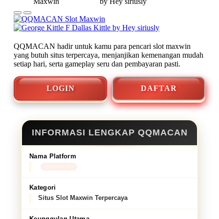
QQMACAN hadir untuk kamu para pencari slot maxwin
yang butuh situs terpercaya, menjanjikan kemenangan mudah
setiap hari, serta gameplay seru dan pembayaran pasti.
LOGIN
DAFTAR
INFORMASI LENGKAP QQMACAN
Nama Platform
QQMACAN
Kategori
Situs Slot Maxwin Terpercaya
Keunggulan Utama