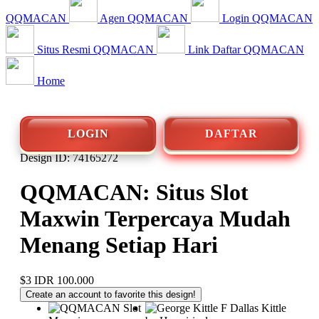
QQMACAN
Agen QQMACAN
Login QQMACAN
Situs Resmi QQMACAN
Link Daftar QQMACAN
Home
LOGIN
DAFTAR
Design ID: 74165272
QQMACAN: Situs Slot
Maxwin Terpercaya Mudah
Menang Setiap Hari
$3
IDR 100.000
Create an account to favorite this design!