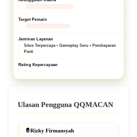
Mudah Menang Setiap Hari
Target Pemain
Para Pencari Slot Maxwin
Jaminan Layanan
Situs Terpercaya • Gameplay Seru • Pembayaran
Pasti
Rating Kepercayaan
Ulasan Pengguna QQMACAN
Rizky Firmansyah