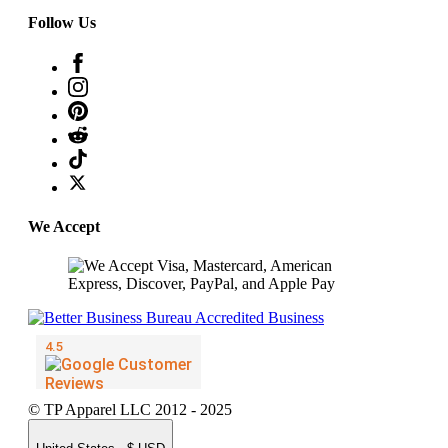
Follow Us
We Accept
© TP Apparel LLC 2012 - 2025