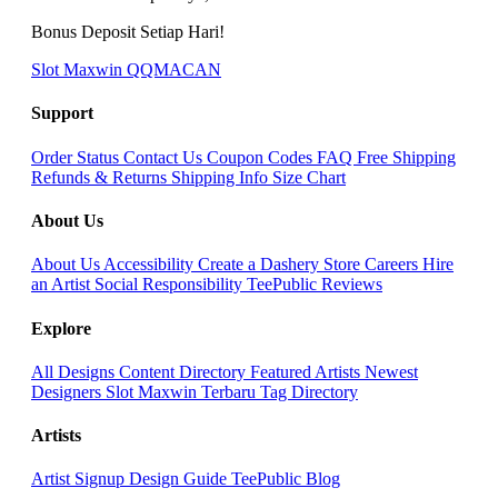
Bonus Deposit Setiap Hari!
Slot Maxwin QQMACAN
Support
Order Status
Contact Us
Coupon Codes
FAQ
Free Shipping
Refunds & Returns
Shipping Info
Size Chart
About Us
About Us
Accessibility
Create a Dashery Store
Careers
Hire
an Artist
Social Responsibility
TeePublic Reviews
Explore
All Designs
Content Directory
Featured Artists
Newest
Designers
Slot Maxwin Terbaru
Tag Directory
Artists
Artist Signup
Design Guide
TeePublic Blog