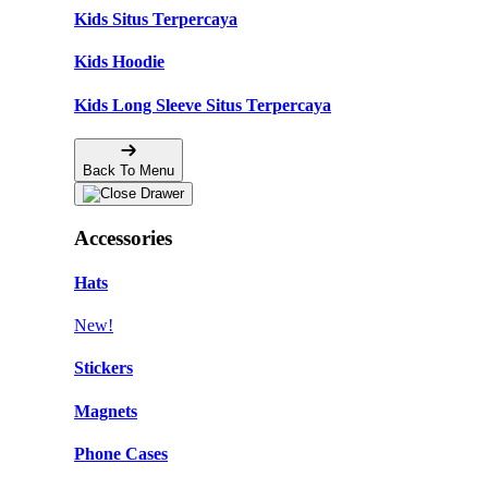
Kids Situs Terpercaya
Kids Hoodie
Kids Long Sleeve Situs Terpercaya
Back To Menu
Accessories
Hats
New!
Stickers
Magnets
Phone Cases