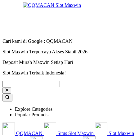
Cari kami di Google : QQMACAN
Slot Maxwin Terpercaya Akses Stabil 2026
Deposit Murah Maxwin Setiap Hari
Slot Maxwin Terbaik Indonesia!
Explore Categories
Popular Products
QQMACAN
Situs Slot Maxwin
Slot Maxwin