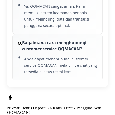
Ya, QQMACAN sangat aman. Kami
memiliki sistem keamanan berlapis
untuk melindungi data dan transaksi
pengguna secara optimal.
Bagaimana cara menghubungi
customer service QQMACAN?
Anda dapat menghubungi customer
service QQMACAN melalui live chat yang
tersedia di situs resmi kami.
Nikmati
Bonus Deposit 5%
Khusus untuk Pengguna Setia
QQMACAN!