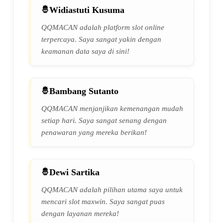
Widiastuti Kusuma
QQMACAN adalah platform slot online
terpercaya. Saya sangat yakin dengan
keamanan data saya di sini!
Bambang Sutanto
QQMACAN menjanjikan kemenangan mudah
setiap hari. Saya sangat senang dengan
penawaran yang mereka berikan!
Dewi Sartika
QQMACAN adalah pilihan utama saya untuk
mencari slot maxwin. Saya sangat puas
dengan layanan mereka!