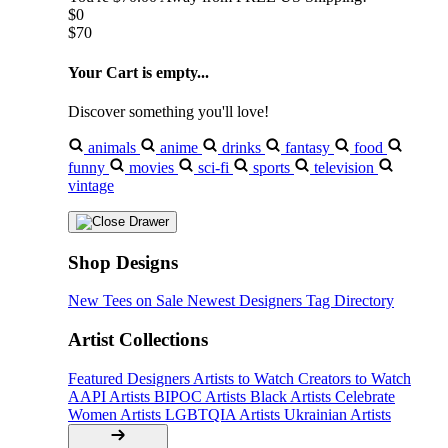
$0
$70
Your Cart is empty...
Discover something you'll love!
animals
anime
drinks
fantasy
food
funny
movies
sci-fi
sports
television
vintage
Shop Designs
New Tees on Sale
Newest Designers
Tag Directory
Artist Collections
Featured Designers
Artists to Watch
Creators to Watch
AAPI Artists
BIPOC Artists
Black Artists
Celebrate
Women Artists
LGBTQIA Artists
Ukrainian Artists