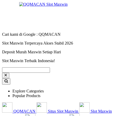
Cari kami di Google : QQMACAN
Slot Maxwin Terpercaya Akses Stabil 2026
Deposit Murah Maxwin Setiap Hari
Slot Maxwin Terbaik Indonesia!
Explore Categories
Popular Products
QQMACAN
Situs Slot Maxwin
Slot Maxwin