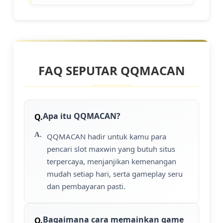
FAQ SEPUTAR QQMACAN
Apa itu QQMACAN?
QQMACAN hadir untuk kamu para
pencari slot maxwin yang butuh situs
terpercaya, menjanjikan kemenangan
mudah setiap hari, serta gameplay seru
dan pembayaran pasti.
Bagaimana cara memainkan game