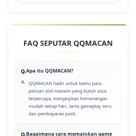
FAQ SEPUTAR QQMACAN
Apa itu QQMACAN?
QQMACAN hadir untuk kamu para
pencari slot maxwin yang butuh situs
terpercaya, menjanjikan kemenangan
mudah setiap hari, serta gameplay seru
dan pembayaran pasti.
Bagaimana cara memainkan game