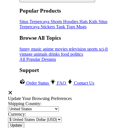
Popular Products
Situs Terpercaya
Shorts
Hoodies
Hats
Kids Situs
Terpercaya
Stickers
Tank Tops
Mugs
Browse All Topics
funny
music
anime
movies
television
sports
sci-fi
vintage
animals
drinks
food
politics
All Popular Designs
Support
Order Status
FAQ
Contact Us
Update Your Browsing Preferences
Shipping Country:
Currency: