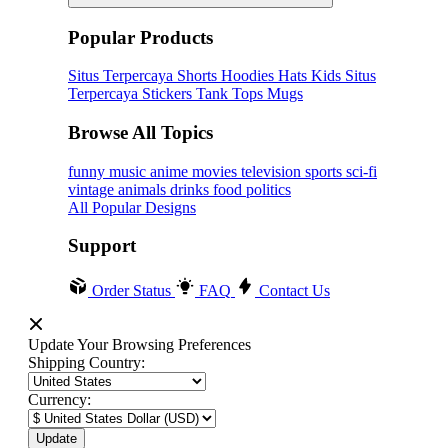
Popular Products
Situs Terpercaya
Shorts
Hoodies
Hats
Kids Situs
Terpercaya
Stickers
Tank Tops
Mugs
Browse All Topics
funny
music
anime
movies
television
sports
sci-fi
vintage
animals
drinks
food
politics
All Popular Designs
Support
Order Status
FAQ
Contact Us
Update Your Browsing Preferences
Shipping Country:
Currency: