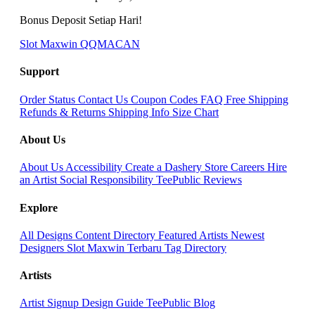
Bonus Deposit Setiap Hari!
Slot Maxwin QQMACAN
Support
Order Status
Contact Us
Coupon Codes
FAQ
Free Shipping
Refunds & Returns
Shipping Info
Size Chart
About Us
About Us
Accessibility
Create a Dashery Store
Careers
Hire
an Artist
Social Responsibility
TeePublic Reviews
Explore
All Designs
Content Directory
Featured Artists
Newest
Designers
Slot Maxwin Terbaru
Tag Directory
Artists
Artist Signup
Design Guide
TeePublic Blog