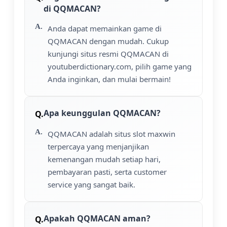
di QQMACAN?
Anda dapat memainkan game di
QQMACAN dengan mudah. Cukup
kunjungi situs resmi QQMACAN di
youtuberdictionary.com, pilih game yang
Anda inginkan, dan mulai bermain!
Apa keunggulan QQMACAN?
QQMACAN adalah situs slot maxwin
terpercaya yang menjanjikan
kemenangan mudah setiap hari,
pembayaran pasti, serta customer
service yang sangat baik.
Apakah QQMACAN aman?