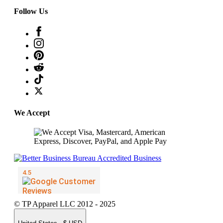
Follow Us
We Accept
© TP Apparel LLC 2012 - 2025