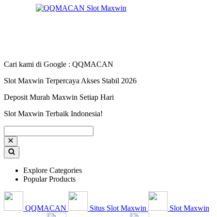
Cari kami di Google : QQMACAN
Slot Maxwin Terpercaya Akses Stabil 2026
Deposit Murah Maxwin Setiap Hari
Slot Maxwin Terbaik Indonesia!
Explore Categories
Popular Products
QQMACAN
Situs Slot Maxwin
Slot Maxwin