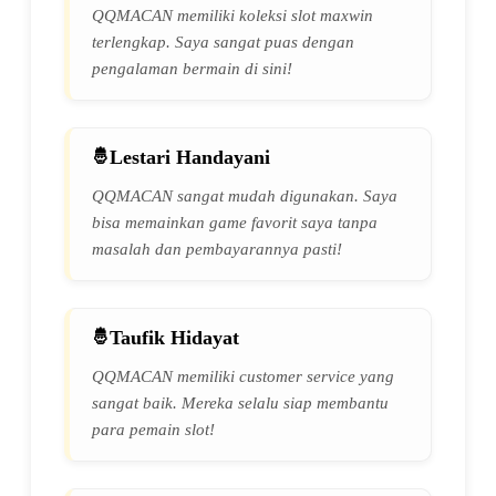
QQMACAN memiliki koleksi slot maxwin
terlengkap. Saya sangat puas dengan
pengalaman bermain di sini!
Lestari Handayani
QQMACAN sangat mudah digunakan. Saya
bisa memainkan game favorit saya tanpa
masalah dan pembayarannya pasti!
Taufik Hidayat
QQMACAN memiliki customer service yang
sangat baik. Mereka selalu siap membantu
para pemain slot!