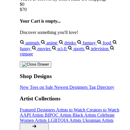
$0
$70
Your Cart is empty...
Discover something you'll love!
animals
anime
drinks
fantasy
food
funny
movies
sci-fi
sports
television
vintage
Shop Designs
New Tees on Sale
Newest Designers
Tag Directory
Artist Collections
Featured Designers
Artists to Watch
Creators to Watch
AAPI Artists
BIPOC Artists
Black Artists
Celebrate
Women Artists
LGBTQIA Artists
Ukrainian Artists