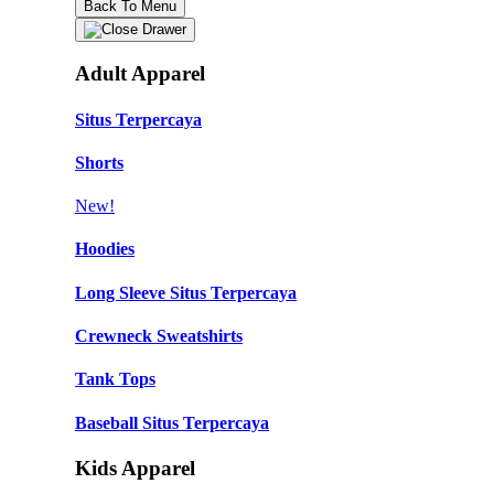
Back To Menu
Adult Apparel
Situs Terpercaya
Shorts
New!
Hoodies
Long Sleeve Situs Terpercaya
Crewneck Sweatshirts
Tank Tops
Baseball Situs Terpercaya
Kids Apparel