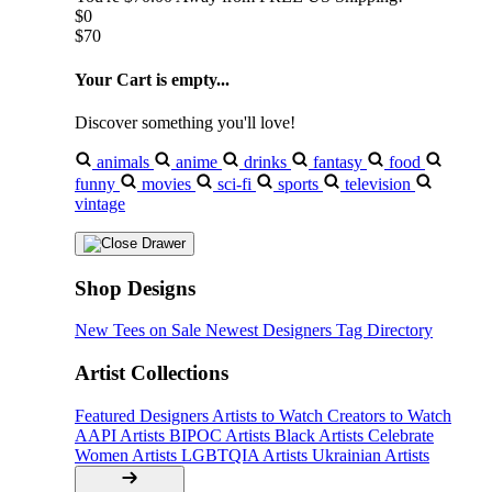
$0
$70
Your Cart is empty...
Discover something you'll love!
animals
anime
drinks
fantasy
food
funny
movies
sci-fi
sports
television
vintage
Shop Designs
New Tees on Sale
Newest Designers
Tag Directory
Artist Collections
Featured Designers
Artists to Watch
Creators to Watch
AAPI Artists
BIPOC Artists
Black Artists
Celebrate
Women Artists
LGBTQIA Artists
Ukrainian Artists