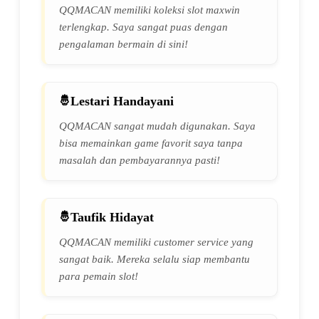
QQMACAN memiliki koleksi slot maxwin
terlengkap. Saya sangat puas dengan
pengalaman bermain di sini!
Lestari Handayani
QQMACAN sangat mudah digunakan. Saya
bisa memainkan game favorit saya tanpa
masalah dan pembayarannya pasti!
Taufik Hidayat
QQMACAN memiliki customer service yang
sangat baik. Mereka selalu siap membantu
para pemain slot!