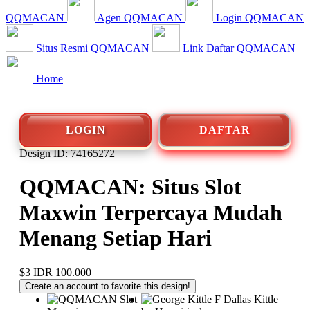
QQMACAN
Agen QQMACAN
Login QQMACAN
Situs Resmi QQMACAN
Link Daftar QQMACAN
Home
LOGIN
DAFTAR
Design ID: 74165272
QQMACAN: Situs Slot
Maxwin Terpercaya Mudah
Menang Setiap Hari
$3
IDR 100.000
Create an account to favorite this design!