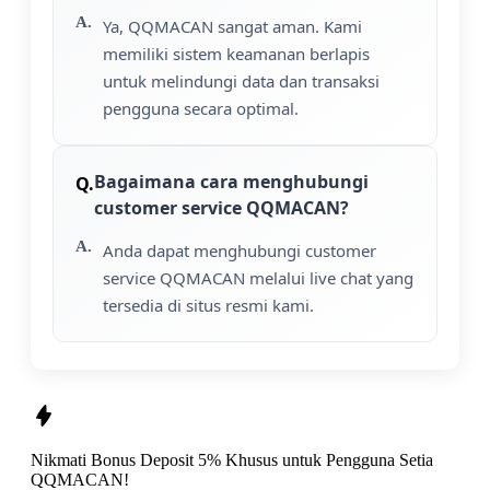
Ya, QQMACAN sangat aman. Kami
memiliki sistem keamanan berlapis
untuk melindungi data dan transaksi
pengguna secara optimal.
Bagaimana cara menghubungi
customer service QQMACAN?
Anda dapat menghubungi customer
service QQMACAN melalui live chat yang
tersedia di situs resmi kami.
Nikmati
Bonus Deposit 5%
Khusus untuk Pengguna Setia
QQMACAN!