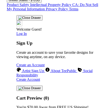
United States - $ USD
Product Safety
Intellectual Property Policy
CA: Do Not Sell
My Personal Information
Privacy Policy
Terms
Welcome Guest!
Log In
Sign Up
Create an account to save your favorite designs for
viewing anytime, on any device.
Create an Account
Artist Sign Up
About TeePublic
Social
Responsibility
Create Account
Cart Preview (0)
You're
$70.00
Away from
FREE US Shipping!