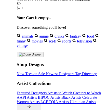
$0
$70
Your Cart is empty...
Discover something you'll love!
animals
anime
drinks
fantasy
food
funny
movies
sci-fi
sports
television
vintage
Shop Designs
New Tees on Sale
Newest Designers
Tag Directory
Artist Collections
Featured Designers
Artists to Watch
Creators to Watch
AAPI Artists
BIPOC Artists
Black Artists
Celebrate
Women Artists
LGBTQIA Artists
Ukrainian Artists