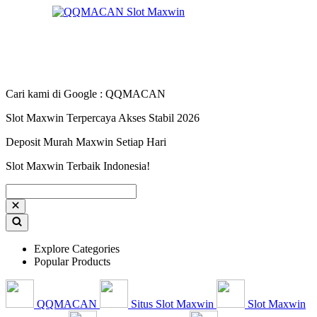
Cari kami di Google : QQMACAN
Slot Maxwin Terpercaya Akses Stabil 2026
Deposit Murah Maxwin Setiap Hari
Slot Maxwin Terbaik Indonesia!
Explore Categories
Popular Products
QQMACAN
Situs Slot Maxwin
Slot Maxwin