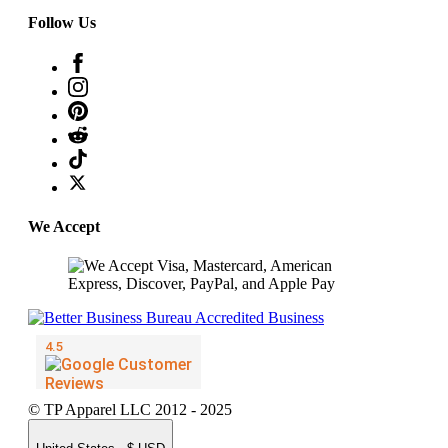
Follow Us
We Accept
© TP Apparel LLC 2012 - 2025