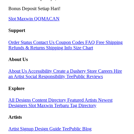
Bonus Deposit Setiap Hari!
Slot Maxwin QQMACAN
Support
Order Status
Contact Us
Coupon Codes
FAQ
Free Shipping
Refunds & Returns
Shipping Info
Size Chart
About Us
About Us
Accessibility
Create a Dashery Store
Careers
Hire
an Artist
Social Responsibility
TeePublic Reviews
Explore
All Designs
Content Directory
Featured Artists
Newest
Designers
Slot Maxwin Terbaru
Tag Directory
Artists
Artist Signup
Design Guide
TeePublic Blog