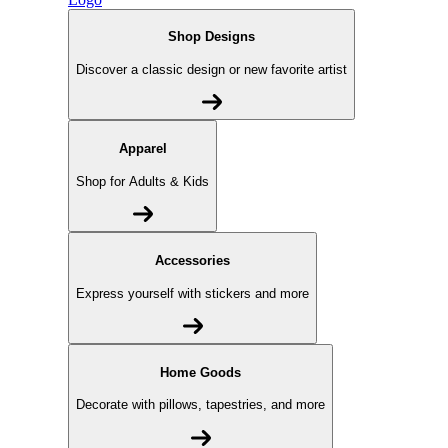
Shop Designs
Discover a classic design or new favorite artist
Apparel
Shop for Adults & Kids
Accessories
Express yourself with stickers and more
Home Goods
Decorate with pillows, tapestries, and more