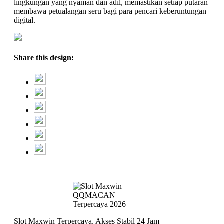
lingkungan yang nyaman dan adil, memastikan setiap putaran
membawa petualangan seru bagi para pencari keberuntungan
digital.
Share this design:
Slot Maxwin Terpercaya, Akses Stabil 24 Jam