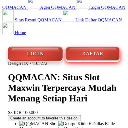
QQMACAN
Agen QQMACAN
Login QQMACAN
Situs Resmi QQMACAN
Link Daftar QQMACAN
Home
LOGIN
DAFTAR
Design ID: 74165272
QQMACAN: Situs Slot
Maxwin Terpercaya Mudah
Menang Setiap Hari
$3
IDR 100.000
Create an account to favorite this design!