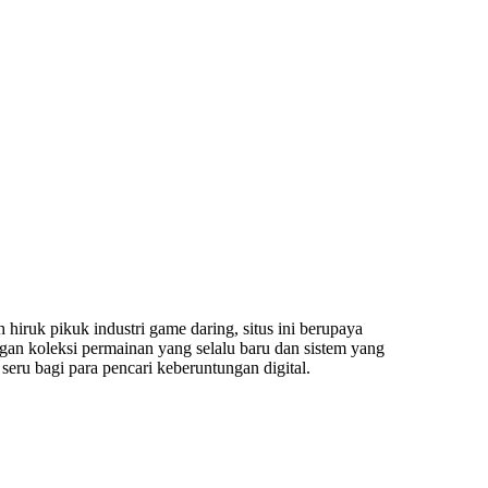
ruk pikuk industri game daring, situs ini berupaya
an koleksi permainan yang selalu baru dan sistem yang
u bagi para pencari keberuntungan digital.