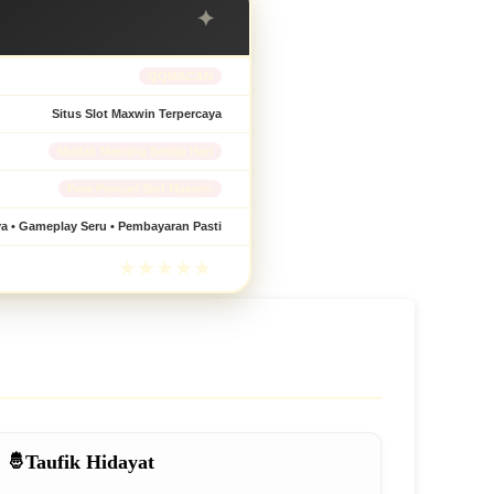
QQMACAN
Situs Slot Maxwin Terpercaya
Mudah Menang Setiap Hari
Para Pencari Slot Maxwin
ya • Gameplay Seru • Pembayaran Pasti
Taufik Hidayat