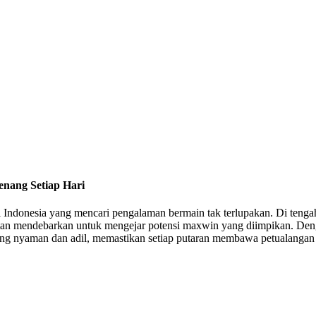
ang Setiap Hari
nesia yang mencari pengalaman bermain tak terlupakan. Di tengah hi
atan mendebarkan untuk mengejar potensi maxwin yang diimpikan. Deng
nyaman dan adil, memastikan setiap putaran membawa petualangan ser