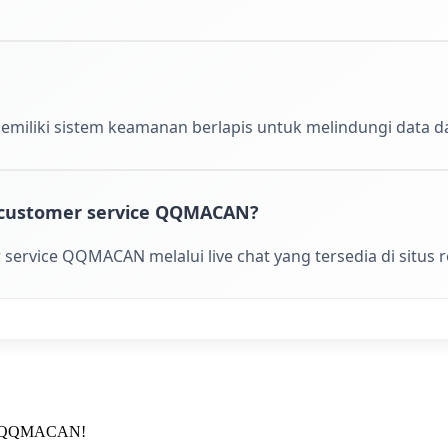
iliki sistem keamanan berlapis untuk melindungi data da
customer service QQMACAN?
rvice QQMACAN melalui live chat yang tersedia di situs r
QQMACAN!