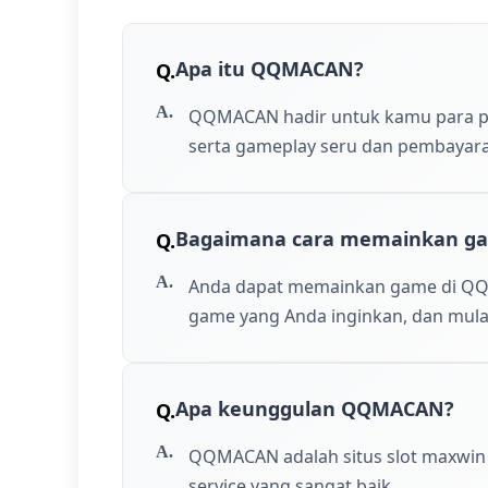
Apa itu QQMACAN?
QQMACAN hadir untuk kamu para pen
serta gameplay seru dan pembayara
Bagaimana cara memainkan g
Anda dapat memainkan game di QQM
game yang Anda inginkan, dan mula
Apa keunggulan QQMACAN?
QQMACAN adalah situs slot maxwin 
service yang sangat baik.