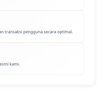
n transaksi pengguna secara optimal.
esmi kami.