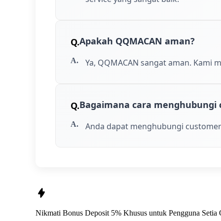
Apakah QQMACAN aman?
Ya, QQMACAN sangat aman. Kami mem
Bagaimana cara menghubungi 
Anda dapat menghubungi customer se
Nikmati
Bonus Deposit 5%
Khusus untuk Pengguna Setia