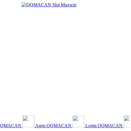
n QQMACAN
Agen QQMACAN
Login QQMACAN