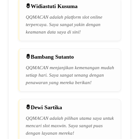
Widiastuti Kusuma
QQMACAN adalah platform slot online
terpercaya. Saya sangat yakin dengan
keamanan data saya di sini!
Bambang Sutanto
QQMACAN menjanjikan kemenangan mudah
setiap hari. Saya sangat senang dengan
penawaran yang mereka berikan!
Dewi Sartika
QQMACAN adalah pilihan utama saya untuk
mencari slot maxwin. Saya sangat puas
dengan layanan mereka!