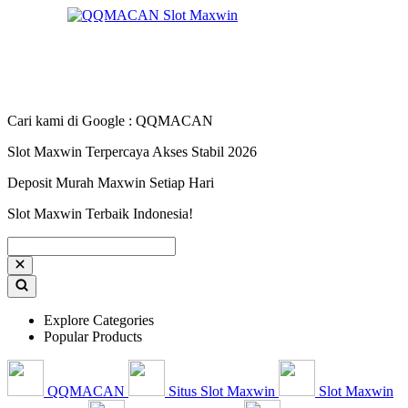
Cari kami di Google : QQMACAN
Slot Maxwin Terpercaya Akses Stabil 2026
Deposit Murah Maxwin Setiap Hari
Slot Maxwin Terbaik Indonesia!
Explore Categories
Popular Products
QQMACAN
Situs Slot Maxwin
Slot Maxwin