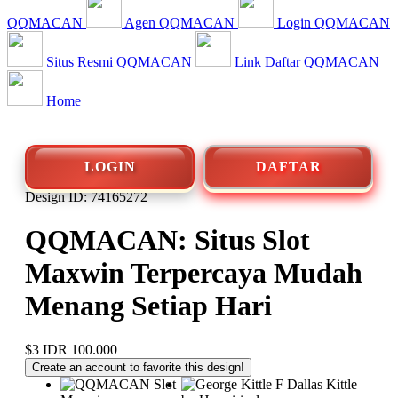
QQMACAN
Agen QQMACAN
Login QQMACAN
Situs Resmi QQMACAN
Link Daftar QQMACAN
Home
LOGIN
DAFTAR
Design ID: 74165272
QQMACAN: Situs Slot
Maxwin Terpercaya Mudah
Menang Setiap Hari
$3
IDR 100.000
Create an account to favorite this design!