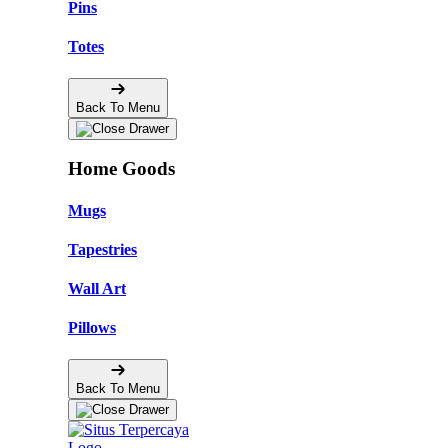
Pins
Totes
Back To Menu
Home Goods
Mugs
Tapestries
Wall Art
Pillows
Back To Menu