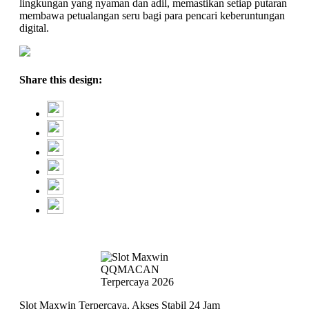
lingkungan yang nyaman dan adil, memastikan setiap putaran
membawa petualangan seru bagi para pencari keberuntungan
digital.
Share this design:
Slot Maxwin Terpercaya, Akses Stabil 24 Jam