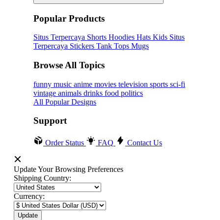
Popular Products
Situs Terpercaya
Shorts
Hoodies
Hats
Kids Situs
Terpercaya
Stickers
Tank Tops
Mugs
Browse All Topics
funny
music
anime
movies
television
sports
sci-fi
vintage
animals
drinks
food
politics
All Popular Designs
Support
Order Status
FAQ
Contact Us
Update Your Browsing Preferences
Shipping Country:
Currency: