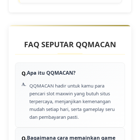
FAQ SEPUTAR QQMACAN
Apa itu QQMACAN?
QQMACAN hadir untuk kamu para
pencari slot maxwin yang butuh situs
terpercaya, menjanjikan kemenangan
mudah setiap hari, serta gameplay seru
dan pembayaran pasti.
Bagaimana cara memainkan game