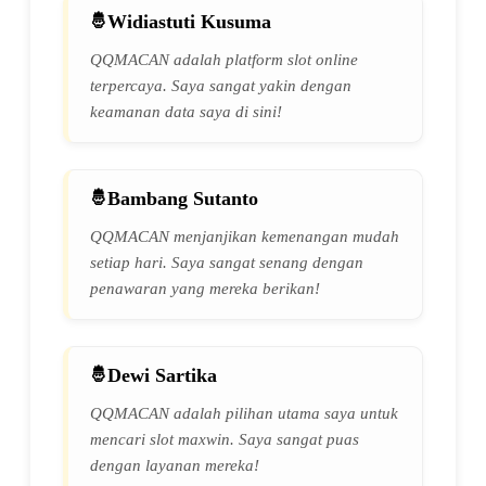
Widiastuti Kusuma
QQMACAN adalah platform slot online
terpercaya. Saya sangat yakin dengan
keamanan data saya di sini!
Bambang Sutanto
QQMACAN menjanjikan kemenangan mudah
setiap hari. Saya sangat senang dengan
penawaran yang mereka berikan!
Dewi Sartika
QQMACAN adalah pilihan utama saya untuk
mencari slot maxwin. Saya sangat puas
dengan layanan mereka!