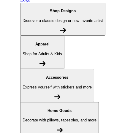
Shop Designs
Discover a classic design or new favorite artist
Apparel
Shop for Adults & Kids
Accessories
Express yourself with stickers and more
Home Goods
Decorate with pillows, tapestries, and more