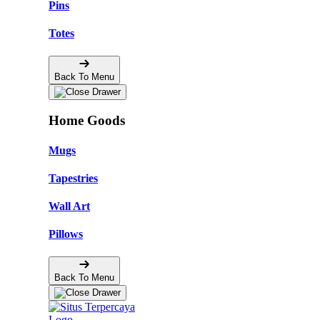
Pins
Totes
Back To Menu
Home Goods
Mugs
Tapestries
Wall Art
Pillows
Back To Menu