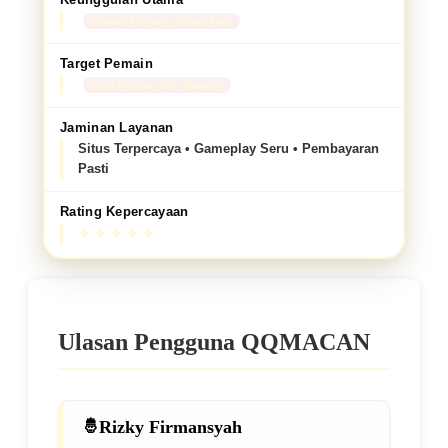
Mudah Menang Setiap Hari
Target Pemain
Para Pencari Slot Maxwin
Jaminan Layanan
Situs Terpercaya • Gameplay Seru • Pembayaran
Pasti
Rating Kepercayaan
Ulasan Pengguna QQMACAN
Rizky Firmansyah