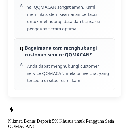
Ya, QQMACAN sangat aman. Kami
memiliki sistem keamanan berlapis
untuk melindungi data dan transaksi
pengguna secara optimal.
Bagaimana cara menghubungi
customer service QQMACAN?
Anda dapat menghubungi customer
service QQMACAN melalui live chat yang
tersedia di situs resmi kami.
Nikmati
Bonus Deposit 5%
Khusus untuk Pengguna Setia
QQMACAN!