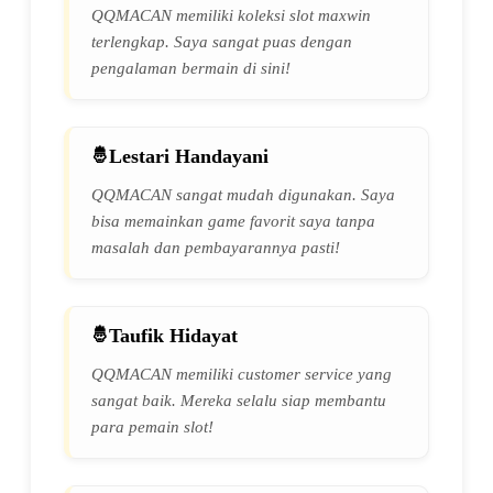
QQMACAN memiliki koleksi slot maxwin
terlengkap. Saya sangat puas dengan
pengalaman bermain di sini!
Lestari Handayani
QQMACAN sangat mudah digunakan. Saya
bisa memainkan game favorit saya tanpa
masalah dan pembayarannya pasti!
Taufik Hidayat
QQMACAN memiliki customer service yang
sangat baik. Mereka selalu siap membantu
para pemain slot!