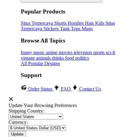
Popular Products
Situs Terpercaya
Shorts
Hoodies
Hats
Kids Situs
Terpercaya
Stickers
Tank Tops
Mugs
Browse All Topics
funny
music
anime
movies
television
sports
sci-fi
vintage
animals
drinks
food
politics
All Popular Designs
Support
Order Status
FAQ
Contact Us
Update Your Browsing Preferences
Shipping Country:
Currency: