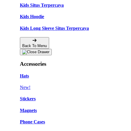
Kids Situs Terpercaya
Kids Hoodie
Kids Long Sleeve Situs Terpercaya
Back To Menu
Accessories
Hats
New!
Stickers
Magnets
Phone Cases