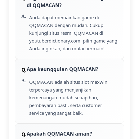
di QQMACAN?
Anda dapat memainkan game di
QQMACAN dengan mudah. Cukup
kunjungi situs resmi QQMACAN di
youtuberdictionary.com, pilih game yang
Anda inginkan, dan mulai bermain!
Apa keunggulan QQMACAN?
QQMACAN adalah situs slot maxwin
terpercaya yang menjanjikan
kemenangan mudah setiap hari,
pembayaran pasti, serta customer
service yang sangat baik.
Apakah QQMACAN aman?