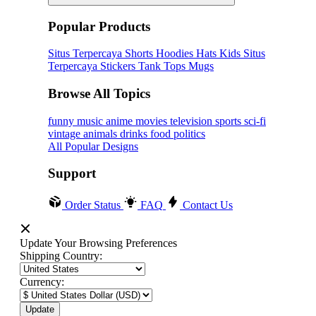
Popular Products
Situs Terpercaya
Shorts
Hoodies
Hats
Kids Situs
Terpercaya
Stickers
Tank Tops
Mugs
Browse All Topics
funny
music
anime
movies
television
sports
sci-fi
vintage
animals
drinks
food
politics
All Popular Designs
Support
Order Status
FAQ
Contact Us
Update Your Browsing Preferences
Shipping Country:
Currency: