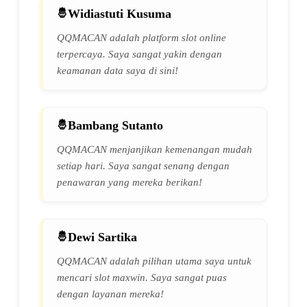
Widiastuti Kusuma
QQMACAN adalah platform slot online
terpercaya. Saya sangat yakin dengan
keamanan data saya di sini!
Bambang Sutanto
QQMACAN menjanjikan kemenangan mudah
setiap hari. Saya sangat senang dengan
penawaran yang mereka berikan!
Dewi Sartika
QQMACAN adalah pilihan utama saya untuk
mencari slot maxwin. Saya sangat puas
dengan layanan mereka!