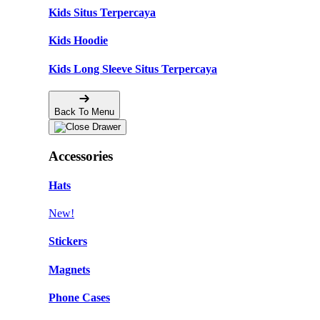
Kids Situs Terpercaya
Kids Hoodie
Kids Long Sleeve Situs Terpercaya
Back To Menu
Accessories
Hats
New!
Stickers
Magnets
Phone Cases