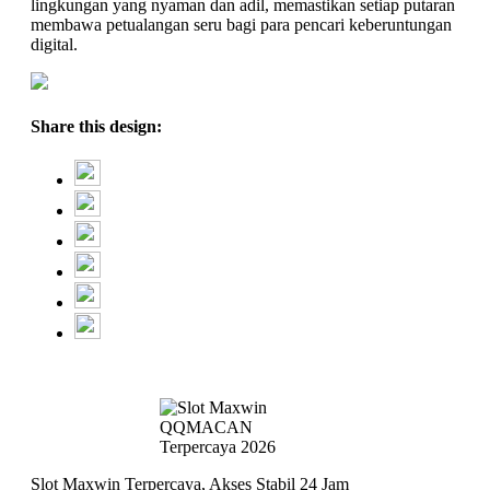
lingkungan yang nyaman dan adil, memastikan setiap putaran
membawa petualangan seru bagi para pencari keberuntungan
digital.
Share this design:
Slot Maxwin Terpercaya, Akses Stabil 24 Jam