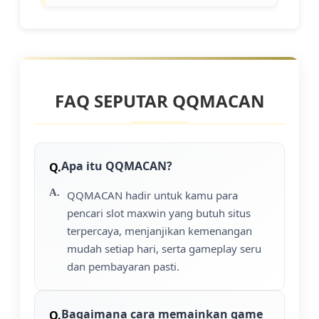
FAQ SEPUTAR QQMACAN
Apa itu QQMACAN?
QQMACAN hadir untuk kamu para
pencari slot maxwin yang butuh situs
terpercaya, menjanjikan kemenangan
mudah setiap hari, serta gameplay seru
dan pembayaran pasti.
Bagaimana cara memainkan game