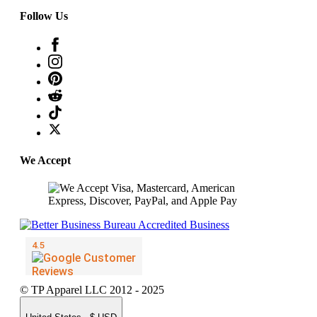
Follow Us
We Accept
© TP Apparel LLC 2012 - 2025