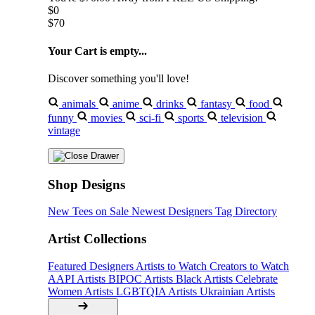
$0
$70
Your Cart is empty...
Discover something you'll love!
animals
anime
drinks
fantasy
food
funny
movies
sci-fi
sports
television
vintage
Shop Designs
New Tees on Sale
Newest Designers
Tag Directory
Artist Collections
Featured Designers
Artists to Watch
Creators to Watch
AAPI Artists
BIPOC Artists
Black Artists
Celebrate
Women Artists
LGBTQIA Artists
Ukrainian Artists