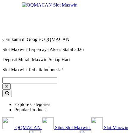
Cari kami di Google : QQMACAN
Slot Maxwin Terpercaya Akses Stabil 2026
Deposit Murah Maxwin Setiap Hari
Slot Maxwin Terbaik Indonesia!
Explore Categories
Popular Products
QQMACAN
Situs Slot Maxwin
Slot Maxwin