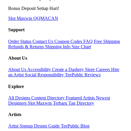
Bonus Deposit Setiap Hari!
Slot Maxwin QQMACAN
Support
Order Status
Contact Us
Coupon Codes
FAQ
Free Shipping
Refunds & Returns
Shipping Info
Size Chart
About Us
About Us
Accessibility
Create a Dashery Store
Careers
Hire
an Artist
Social Responsibility
TeePublic Reviews
Explore
All Designs
Content Directory
Featured Artists
Newest
Designers
Slot Maxwin Terbaru
Tag Directory
Artists
Artist Signup
Design Guide
TeePublic Blog