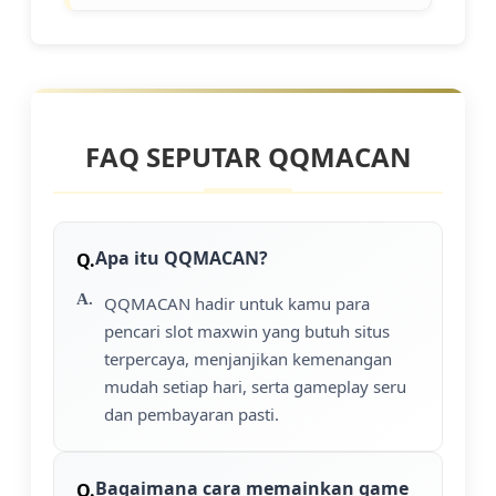
FAQ SEPUTAR QQMACAN
Apa itu QQMACAN?
QQMACAN hadir untuk kamu para
pencari slot maxwin yang butuh situs
terpercaya, menjanjikan kemenangan
mudah setiap hari, serta gameplay seru
dan pembayaran pasti.
Bagaimana cara memainkan game