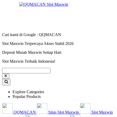
Cari kami di Google : QQMACAN
Slot Maxwin Terpercaya Akses Stabil 2026
Deposit Murah Maxwin Setiap Hari
Slot Maxwin Terbaik Indonesia!
Explore Categories
Popular Products
QQMACAN
Situs Slot Maxwin
Slot Maxwin