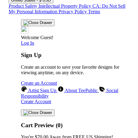
United States - $ USD
Product Safety
Intellectual Property Policy
CA: Do Not Sell
My Personal Information
Privacy Policy
Terms
Welcome Guest!
Log In
Sign Up
Create an account to save your favorite designs for
viewing anytime, on any device.
Create an Account
Artist Sign Up
About TeePublic
Social
Responsibility
Create Account
Cart Preview (0)
You're
$70.00
Away from
FREE US Shipping!