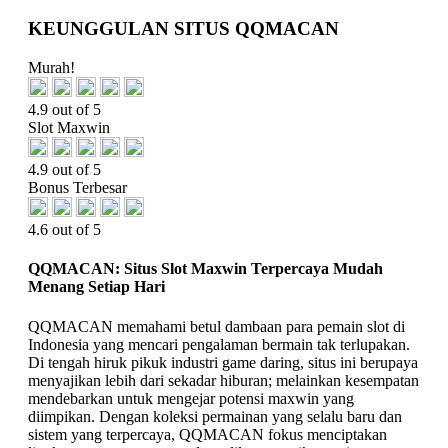
KEUNGGULAN SITUS QQMACAN
Murah!
4.9 out of 5
Slot Maxwin
4.9 out of 5
Bonus Terbesar
4.6 out of 5
QQMACAN: Situs Slot Maxwin Terpercaya Mudah
Menang Setiap Hari
QQMACAN memahami betul dambaan para pemain slot di
Indonesia yang mencari pengalaman bermain tak terlupakan.
Di tengah hiruk pikuk industri game daring, situs ini berupaya
menyajikan lebih dari sekadar hiburan; melainkan kesempatan
mendebarkan untuk mengejar potensi maxwin yang
diimpikan. Dengan koleksi permainan yang selalu baru dan
sistem yang terpercaya, QQMACAN fokus menciptakan