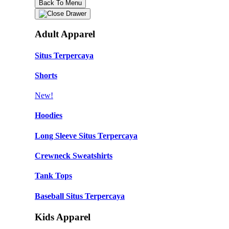
Back To Menu
Adult Apparel
Situs Terpercaya
Shorts
New!
Hoodies
Long Sleeve Situs Terpercaya
Crewneck Sweatshirts
Tank Tops
Baseball Situs Terpercaya
Kids Apparel