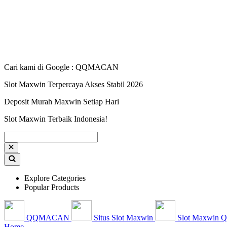
Cari kami di Google : QQMACAN
Slot Maxwin Terpercaya Akses Stabil 2026
Deposit Murah Maxwin Setiap Hari
Slot Maxwin Terbaik Indonesia!
Explore Categories
Popular Products
QQMACAN
Situs Slot Maxwin
Slot Maxwi
Home