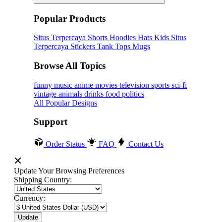
Popular Products
Situs Terpercaya
Shorts
Hoodies
Hats
Kids Situs
Terpercaya
Stickers
Tank Tops
Mugs
Browse All Topics
funny
music
anime
movies
television
sports
sci-fi
vintage
animals
drinks
food
politics
All Popular Designs
Support
Order Status
FAQ
Contact Us
Update Your Browsing Preferences
Shipping Country:
Currency: