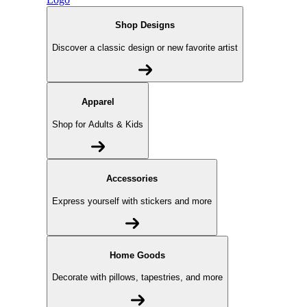
Shop Designs
Discover a classic design or new favorite artist
Apparel
Shop for Adults & Kids
Accessories
Express yourself with stickers and more
Home Goods
Decorate with pillows, tapestries, and more