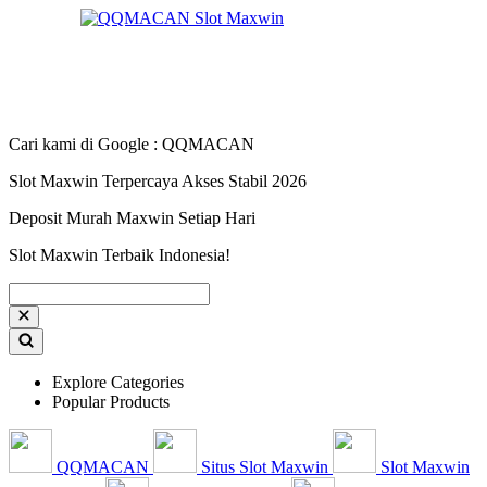
Cari kami di Google : QQMACAN
Slot Maxwin Terpercaya Akses Stabil 2026
Deposit Murah Maxwin Setiap Hari
Slot Maxwin Terbaik Indonesia!
Explore Categories
Popular Products
QQMACAN
Situs Slot Maxwin
Slot Maxwin