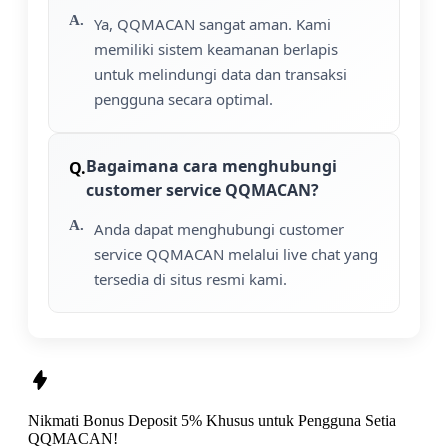
Ya, QQMACAN sangat aman. Kami
memiliki sistem keamanan berlapis
untuk melindungi data dan transaksi
pengguna secara optimal.
Bagaimana cara menghubungi
customer service QQMACAN?
Anda dapat menghubungi customer
service QQMACAN melalui live chat yang
tersedia di situs resmi kami.
Nikmati
Bonus Deposit 5%
Khusus untuk Pengguna Setia
QQMACAN!