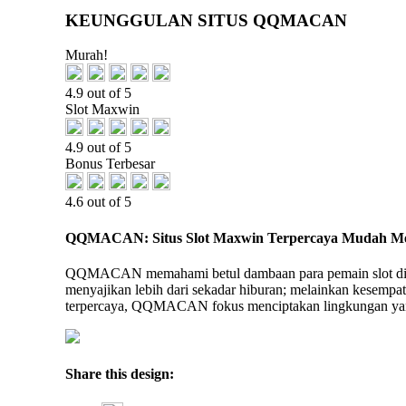
KEUNGGULAN SITUS QQMACAN
Murah!
4.9 out of 5
Slot Maxwin
4.9 out of 5
Bonus Terbesar
4.6 out of 5
QQMACAN: Situs Slot Maxwin Terpercaya Mudah Men
QQMACAN memahami betul dambaan para pemain slot di Indo
menyajikan lebih dari sekadar hiburan; melainkan kesemp
terpercaya, QQMACAN fokus menciptakan lingkungan yang 
Share this design: