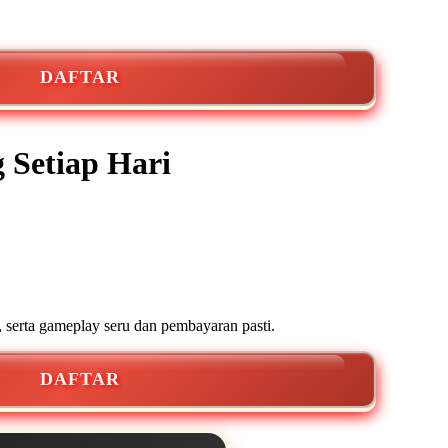
DAFTAR
Setiap Hari
serta gameplay seru dan pembayaran pasti.
DAFTAR