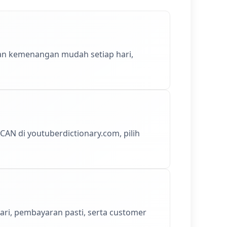
kan kemenangan mudah setiap hari,
 di youtuberdictionary.com, pilih
ri, pembayaran pasti, serta customer