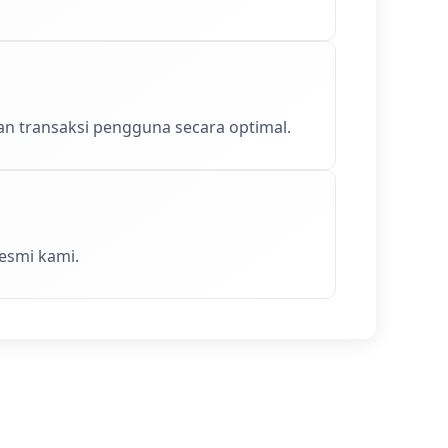
n transaksi pengguna secara optimal.
esmi kami.