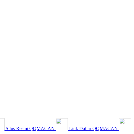
Situs Resmi QQMACAN
Link Daftar QQMACAN