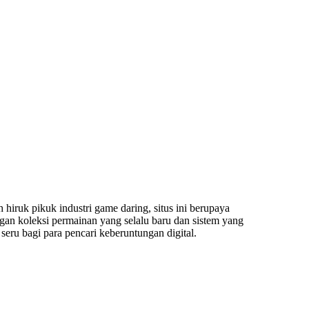
ruk pikuk industri game daring, situs ini berupaya
an koleksi permainan yang selalu baru dan sistem yang
u bagi para pencari keberuntungan digital.