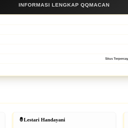
INFORMASI LENGKAP QQMACAN
Situs Terperca
Lestari Handayani