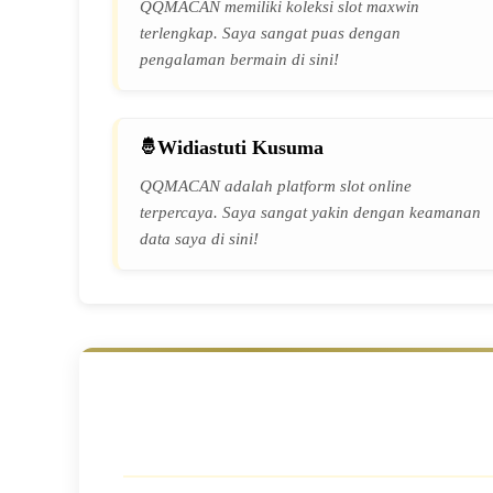
QQMACAN memiliki koleksi slot maxwin
terlengkap. Saya sangat puas dengan
pengalaman bermain di sini!
Widiastuti Kusuma
QQMACAN adalah platform slot online
terpercaya. Saya sangat yakin dengan keamanan
data saya di sini!