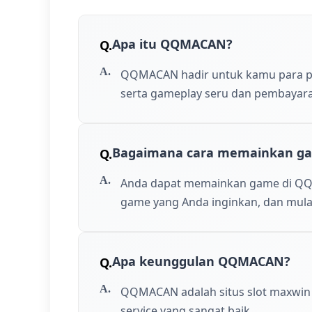
Apa itu QQMACAN?
QQMACAN hadir untuk kamu para pen
serta gameplay seru dan pembayara
Bagaimana cara memainkan g
Anda dapat memainkan game di QQM
game yang Anda inginkan, dan mula
Apa keunggulan QQMACAN?
QQMACAN adalah situs slot maxwin 
service yang sangat baik.