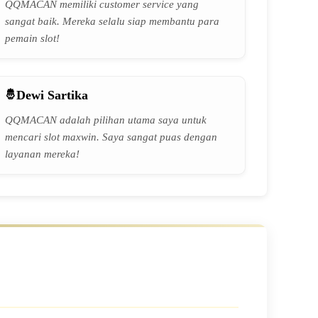
QQMACAN memiliki customer service yang
sangat baik. Mereka selalu siap membantu para
pemain slot!
Dewi Sartika
QQMACAN adalah pilihan utama saya untuk
mencari slot maxwin. Saya sangat puas dengan
layanan mereka!