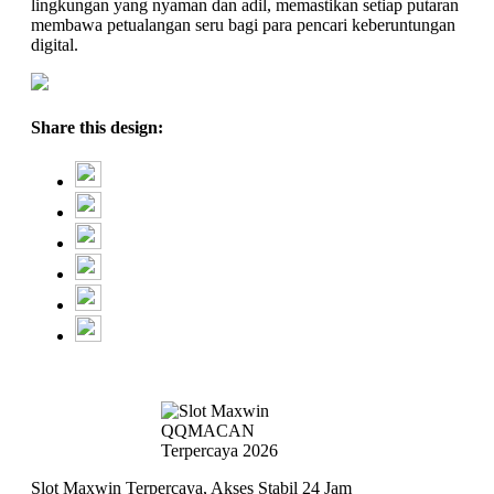
lingkungan yang nyaman dan adil, memastikan setiap putaran
membawa petualangan seru bagi para pencari keberuntungan
digital.
Share this design:
Slot Maxwin Terpercaya, Akses Stabil 24 Jam