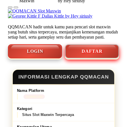
QQMACAN hadir untuk kamu para pencari slot maxwin
yang butuh situs terpercaya, menjanjikan kemenangan mudah
setiap hari, serta gameplay seru dan pembayaran pasti.
LOGIN
DAFTAR
INFORMASI LENGKAP QQMACAN
Nama Platform
QQMACAN
Kategori
Situs Slot Maxwin Terpercaya
Keunggulan Utama