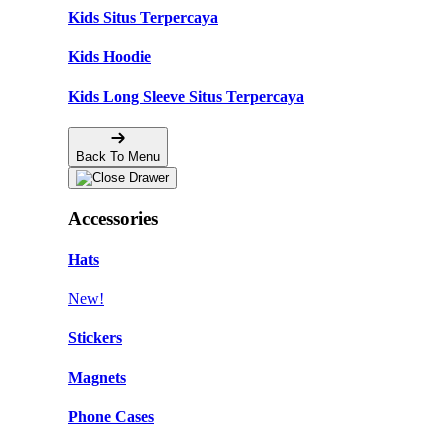
Kids Situs Terpercaya
Kids Hoodie
Kids Long Sleeve Situs Terpercaya
Back To Menu
Accessories
Hats
New!
Stickers
Magnets
Phone Cases