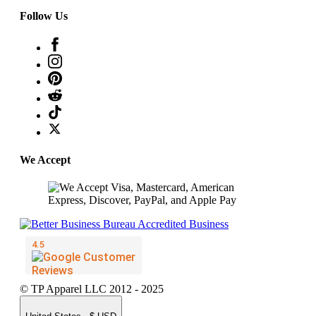
Follow Us
We Accept
© TP Apparel LLC 2012 - 2025