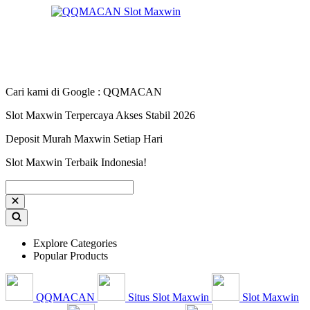
Cari kami di Google : QQMACAN
Slot Maxwin Terpercaya Akses Stabil 2026
Deposit Murah Maxwin Setiap Hari
Slot Maxwin Terbaik Indonesia!
Explore Categories
Popular Products
QQMACAN
Situs Slot Maxwin
Slot Maxwin