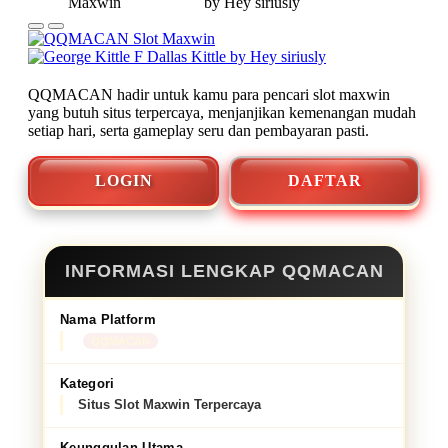
QQMACAN hadir untuk kamu para pencari slot maxwin
yang butuh situs terpercaya, menjanjikan kemenangan mudah
setiap hari, serta gameplay seru dan pembayaran pasti.
LOGIN
DAFTAR
INFORMASI LENGKAP QQMACAN
Nama Platform
QQMACAN
Kategori
Situs Slot Maxwin Terpercaya
Keunggulan Utama