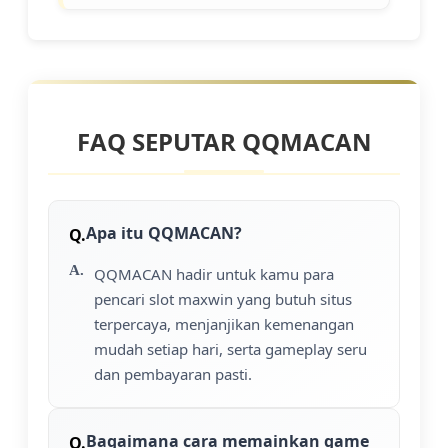
FAQ SEPUTAR QQMACAN
Apa itu QQMACAN?
QQMACAN hadir untuk kamu para
pencari slot maxwin yang butuh situs
terpercaya, menjanjikan kemenangan
mudah setiap hari, serta gameplay seru
dan pembayaran pasti.
Bagaimana cara memainkan game