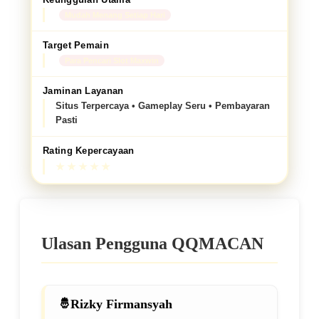
Mudah Menang Setiap Hari
Target Pemain
Para Pencari Slot Maxwin
Jaminan Layanan
Situs Terpercaya • Gameplay Seru • Pembayaran
Pasti
Rating Kepercayaan
Ulasan Pengguna QQMACAN
Rizky Firmansyah