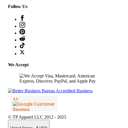
Follow Us
We Accept
© TP Apparel LLC 2012 - 2025