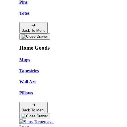
Pins
Totes
Back To Menu
Home Goods
Mugs
Tapestries
Wall Art
Pillows
Back To Menu