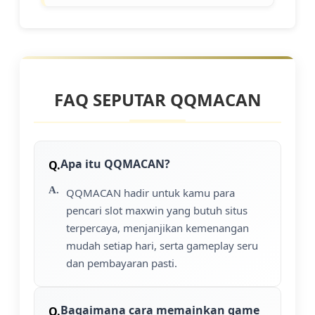
FAQ SEPUTAR QQMACAN
Apa itu QQMACAN?
QQMACAN hadir untuk kamu para
pencari slot maxwin yang butuh situs
terpercaya, menjanjikan kemenangan
mudah setiap hari, serta gameplay seru
dan pembayaran pasti.
Bagaimana cara memainkan game