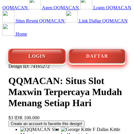
QQMACAN
Agen QQMACAN
Login QQMACAN
Situs Resmi QQMACAN
Link Daftar QQMACAN
Home
LOGIN
DAFTAR
Design ID: 74165272
QQMACAN: Situs Slot
Maxwin Terpercaya Mudah
Menang Setiap Hari
$3
IDR 100.000
Create an account to favorite this design!