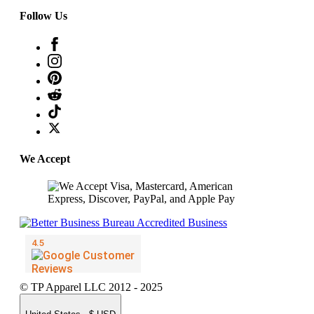
Follow Us
We Accept
© TP Apparel LLC 2012 - 2025