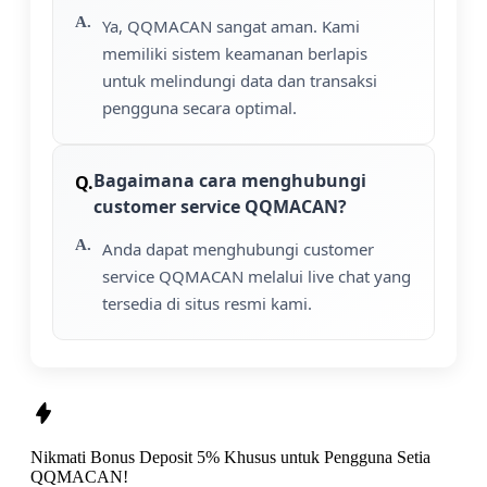
Ya, QQMACAN sangat aman. Kami
memiliki sistem keamanan berlapis
untuk melindungi data dan transaksi
pengguna secara optimal.
Bagaimana cara menghubungi
customer service QQMACAN?
Anda dapat menghubungi customer
service QQMACAN melalui live chat yang
tersedia di situs resmi kami.
Nikmati
Bonus Deposit 5%
Khusus untuk Pengguna Setia
QQMACAN!