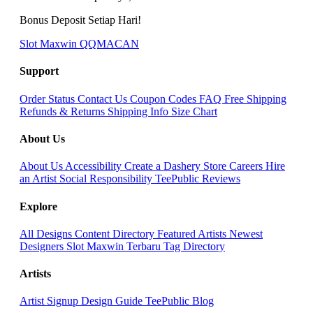
Bonus Deposit Setiap Hari!
Slot Maxwin QQMACAN
Support
Order Status
Contact Us
Coupon Codes
FAQ
Free Shipping
Refunds & Returns
Shipping Info
Size Chart
About Us
About Us
Accessibility
Create a Dashery Store
Careers
Hire
an Artist
Social Responsibility
TeePublic Reviews
Explore
All Designs
Content Directory
Featured Artists
Newest
Designers
Slot Maxwin Terbaru
Tag Directory
Artists
Artist Signup
Design Guide
TeePublic Blog