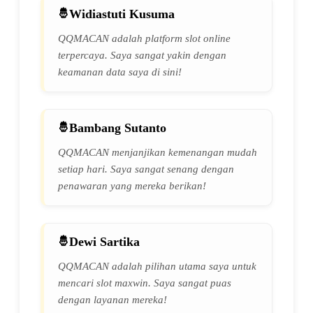
Widiastuti Kusuma
QQMACAN adalah platform slot online
terpercaya. Saya sangat yakin dengan
keamanan data saya di sini!
Bambang Sutanto
QQMACAN menjanjikan kemenangan mudah
setiap hari. Saya sangat senang dengan
penawaran yang mereka berikan!
Dewi Sartika
QQMACAN adalah pilihan utama saya untuk
mencari slot maxwin. Saya sangat puas
dengan layanan mereka!