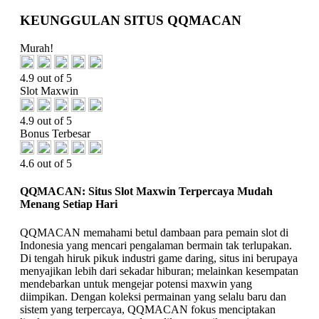
KEUNGGULAN SITUS QQMACAN
Murah!
4.9 out of 5
Slot Maxwin
4.9 out of 5
Bonus Terbesar
4.6 out of 5
QQMACAN: Situs Slot Maxwin Terpercaya Mudah
Menang Setiap Hari
QQMACAN memahami betul dambaan para pemain slot di
Indonesia yang mencari pengalaman bermain tak terlupakan.
Di tengah hiruk pikuk industri game daring, situs ini berupaya
menyajikan lebih dari sekadar hiburan; melainkan kesempatan
mendebarkan untuk mengejar potensi maxwin yang
diimpikan. Dengan koleksi permainan yang selalu baru dan
sistem yang terpercaya, QQMACAN fokus menciptakan