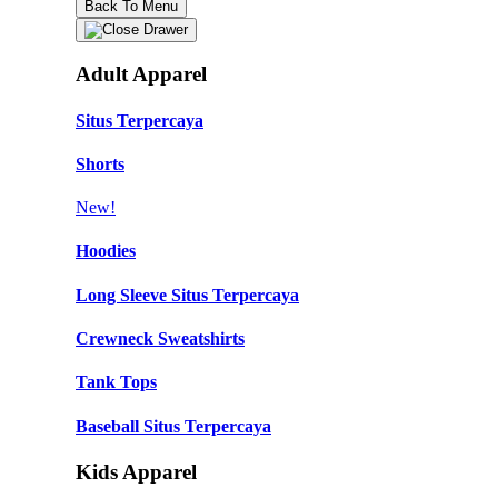
Back To Menu
Adult Apparel
Situs Terpercaya
Shorts
New!
Hoodies
Long Sleeve Situs Terpercaya
Crewneck Sweatshirts
Tank Tops
Baseball Situs Terpercaya
Kids Apparel