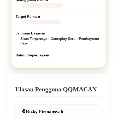
Mudah Menang Setiap Hari
Target Pemain
Para Pencari Slot Maxwin
Jaminan Layanan
Situs Terpercaya • Gameplay Seru • Pembayaran
Pasti
Rating Kepercayaan
Ulasan Pengguna QQMACAN
Rizky Firmansyah