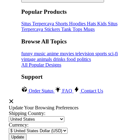
Popular Products
Situs Terpercaya
Shorts
Hoodies
Hats
Kids Situs
Terpercaya
Stickers
Tank Tops
Mugs
Browse All Topics
funny
music
anime
movies
television
sports
sci-fi
vintage
animals
drinks
food
politics
All Popular Designs
Support
Order Status
FAQ
Contact Us
Update Your Browsing Preferences
Shipping Country:
Currency: