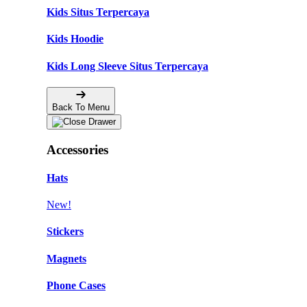
Kids Situs Terpercaya
Kids Hoodie
Kids Long Sleeve Situs Terpercaya
Back To Menu
Accessories
Hats
New!
Stickers
Magnets
Phone Cases