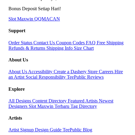
Bonus Deposit Setiap Hari!
Slot Maxwin QQMACAN
Support
Order Status
Contact Us
Coupon Codes
FAQ
Free Shipping
Refunds & Returns
Shipping Info
Size Chart
About Us
About Us
Accessibility
Create a Dashery Store
Careers
Hire
an Artist
Social Responsibility
TeePublic Reviews
Explore
All Designs
Content Directory
Featured Artists
Newest
Designers
Slot Maxwin Terbaru
Tag Directory
Artists
Artist Signup
Design Guide
TeePublic Blog