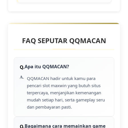
FAQ SEPUTAR QQMACAN
Apa itu QQMACAN?
QQMACAN hadir untuk kamu para
pencari slot maxwin yang butuh situs
terpercaya, menjanjikan kemenangan
mudah setiap hari, serta gameplay seru
dan pembayaran pasti.
Bagaimana cara memainkan game