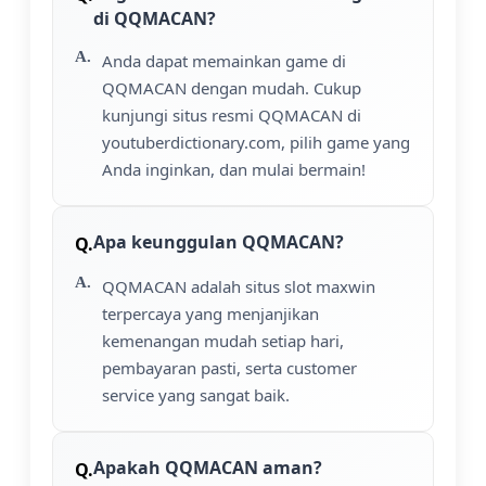
di QQMACAN?
Anda dapat memainkan game di
QQMACAN dengan mudah. Cukup
kunjungi situs resmi QQMACAN di
youtuberdictionary.com, pilih game yang
Anda inginkan, dan mulai bermain!
Apa keunggulan QQMACAN?
QQMACAN adalah situs slot maxwin
terpercaya yang menjanjikan
kemenangan mudah setiap hari,
pembayaran pasti, serta customer
service yang sangat baik.
Apakah QQMACAN aman?