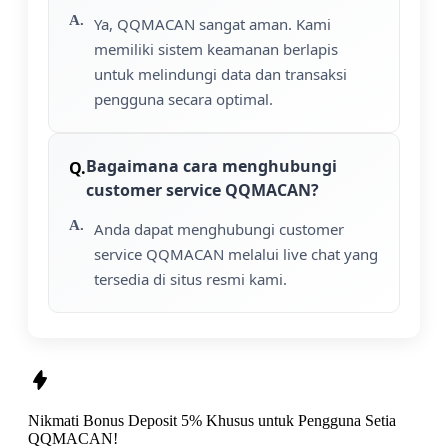
Ya, QQMACAN sangat aman. Kami
memiliki sistem keamanan berlapis
untuk melindungi data dan transaksi
pengguna secara optimal.
Bagaimana cara menghubungi
customer service QQMACAN?
Anda dapat menghubungi customer
service QQMACAN melalui live chat yang
tersedia di situs resmi kami.
Nikmati
Bonus Deposit 5%
Khusus untuk Pengguna Setia
QQMACAN!