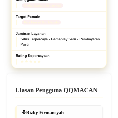
Mudah Menang Setiap Hari
Target Pemain
Para Pencari Slot Maxwin
Jaminan Layanan
Situs Terpercaya • Gameplay Seru • Pembayaran
Pasti
Rating Kepercayaan
Ulasan Pengguna QQMACAN
Rizky Firmansyah