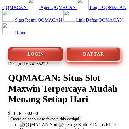
QQMACAN
Agen QQMACAN
Login QQMACAN
Situs Resmi QQMACAN
Link Daftar QQMACAN
Home
LOGIN
DAFTAR
Design ID: 74165272
QQMACAN: Situs Slot
Maxwin Terpercaya Mudah
Menang Setiap Hari
$3
IDR 100.000
Create an account to favorite this design!