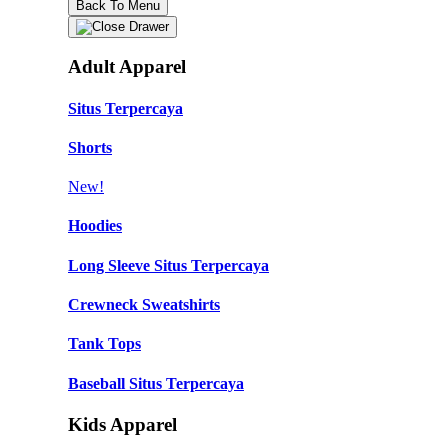
Back To Menu
Adult Apparel
Situs Terpercaya
Shorts
New!
Hoodies
Long Sleeve Situs Terpercaya
Crewneck Sweatshirts
Tank Tops
Baseball Situs Terpercaya
Kids Apparel