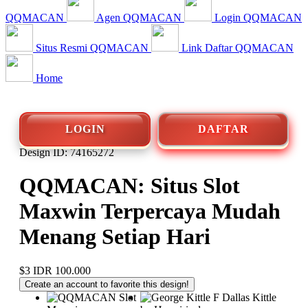
QQMACAN
Agen QQMACAN
Login QQMACAN
Situs Resmi QQMACAN
Link Daftar QQMACAN
Home
LOGIN
DAFTAR
Design ID: 74165272
QQMACAN: Situs Slot
Maxwin Terpercaya Mudah
Menang Setiap Hari
$3
IDR 100.000
Create an account to favorite this design!