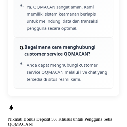
Ya, QQMACAN sangat aman. Kami
memiliki sistem keamanan berlapis
untuk melindungi data dan transaksi
pengguna secara optimal.
Bagaimana cara menghubungi
customer service QQMACAN?
Anda dapat menghubungi customer
service QQMACAN melalui live chat yang
tersedia di situs resmi kami.
Nikmati
Bonus Deposit 5%
Khusus untuk Pengguna Setia
QQMACAN!