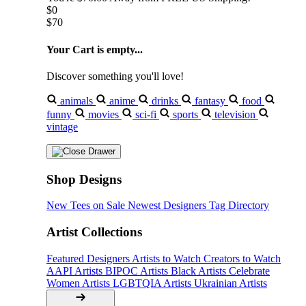
$0
$70
Your Cart is empty...
Discover something you'll love!
animals
anime
drinks
fantasy
food
funny
movies
sci-fi
sports
television
vintage
Shop Designs
New Tees on Sale
Newest Designers
Tag Directory
Artist Collections
Featured Designers
Artists to Watch
Creators to Watch
AAPI Artists
BIPOC Artists
Black Artists
Celebrate
Women Artists
LGBTQIA Artists
Ukrainian Artists