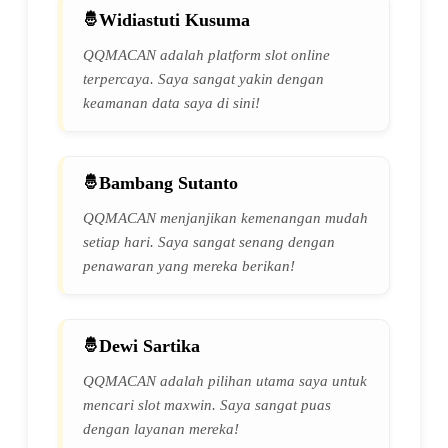
Widiastuti Kusuma
QQMACAN adalah platform slot online
terpercaya. Saya sangat yakin dengan
keamanan data saya di sini!
Bambang Sutanto
QQMACAN menjanjikan kemenangan mudah
setiap hari. Saya sangat senang dengan
penawaran yang mereka berikan!
Dewi Sartika
QQMACAN adalah pilihan utama saya untuk
mencari slot maxwin. Saya sangat puas
dengan layanan mereka!