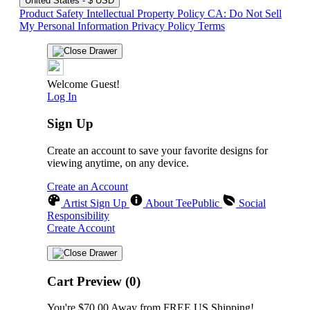
United States - $ USD
Product Safety
Intellectual Property Policy
CA: Do Not Sell
My Personal Information
Privacy Policy
Terms
Welcome Guest!
Log In
Sign Up
Create an account to save your favorite designs for
viewing anytime, on any device.
Create an Account
Artist Sign Up
About TeePublic
Social
Responsibility
Create Account
Cart Preview (0)
You're
$70.00
Away from
FREE US Shipping!