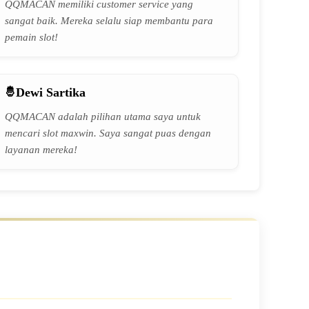
QQMACAN memiliki customer service yang
sangat baik. Mereka selalu siap membantu para
pemain slot!
Dewi Sartika
QQMACAN adalah pilihan utama saya untuk
mencari slot maxwin. Saya sangat puas dengan
layanan mereka!