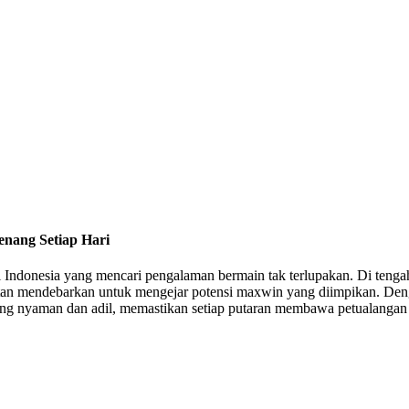
ang Setiap Hari
nesia yang mencari pengalaman bermain tak terlupakan. Di tengah hi
atan mendebarkan untuk mengejar potensi maxwin yang diimpikan. Deng
nyaman dan adil, memastikan setiap putaran membawa petualangan ser