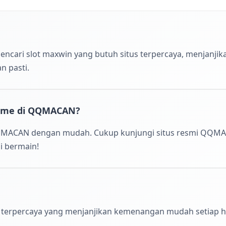
cari slot maxwin yang butuh situs terpercaya, menjanji
n pasti.
ame di QQMACAN?
ACAN dengan mudah. Cukup kunjungi situs resmi QQMACAN
i bermain!
terpercaya yang menjanjikan kemenangan mudah setiap ha