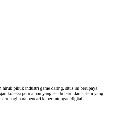
ruk pikuk industri game daring, situs ini berupaya
an koleksi permainan yang selalu baru dan sistem yang
u bagi para pencari keberuntungan digital.