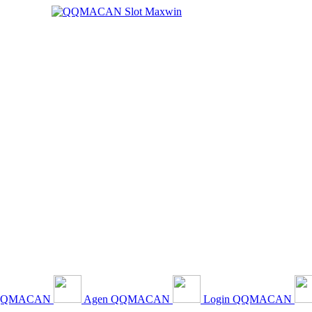
n QQMACAN
Agen QQMACAN
Login QQMACAN