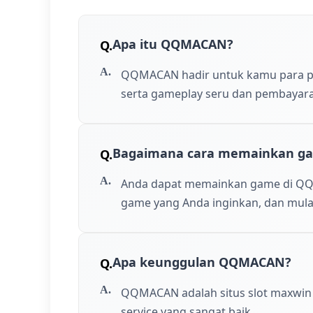
Apa itu QQMACAN?
QQMACAN hadir untuk kamu para pen
serta gameplay seru dan pembayara
Bagaimana cara memainkan g
Anda dapat memainkan game di QQM
game yang Anda inginkan, dan mula
Apa keunggulan QQMACAN?
QQMACAN adalah situs slot maxwin 
service yang sangat baik.