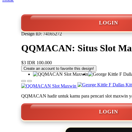
LOGIN
Design ID: 74165272
QQMACAN: Situs Slot Max
$3
IDR 100.000
Create an account to favorite this design!
QQMACAN hadir untuk kamu para pencari slot maxwin yang 
LOGIN