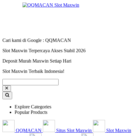
Cari kami di Google : QQMACAN
Slot Maxwin Terpercaya Akses Stabil 2026
Deposit Murah Maxwin Setiap Hari
Slot Maxwin Terbaik Indonesia!
Explore Categories
Popular Products
QQMACAN
Situs Slot Maxwin
Slot Maxwin