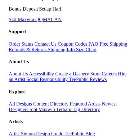
Bonus Deposit Setiap Hari!
Slot Maxwin QQMACAN
Support
Order Status
Contact Us
Coupon Codes
FAQ
Free Shipping
Refunds & Returns
Shipping Info
Size Chart
About Us
About Us
Accessibility
Create a Dashery Store
Careers
Hire
an Artist
Social Responsibility
TeePublic Reviews
Explore
All Designs
Content Directory
Featured Artists
Newest
Designers
Slot Maxwin Terbaru
Tag Directory
Artists
Artist Signup
Design Guide
TeePublic Blog