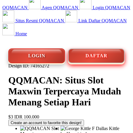
QQMACAN
Agen QQMACAN
Login QQMACAN
Situs Resmi QQMACAN
Link Daftar QQMACAN
Home
LOGIN
DAFTAR
Design ID: 74165272
QQMACAN: Situs Slot
Maxwin Terpercaya Mudah
Menang Setiap Hari
$3
IDR 100.000
Create an account to favorite this design!