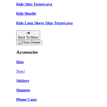
Kids Situs Terpercaya
Kids Hoodie
Kids Long Sleeve Situs Terpercaya
Back To Menu
Accessories
Hats
New!
Stickers
Magnets
Phone Cases