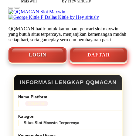
QQMACAN hadir untuk kamu para pencari slot maxwin
yang butuh situs terpercaya, menjanjikan kemenangan mudah
setiap hari, serta gameplay seru dan pembayaran pasti.
LOGIN
DAFTAR
INFORMASI LENGKAP QQMACAN
Nama Platform
QQMACAN
Kategori
Situs Slot Maxwin Terpercaya
Keunggulan Utama