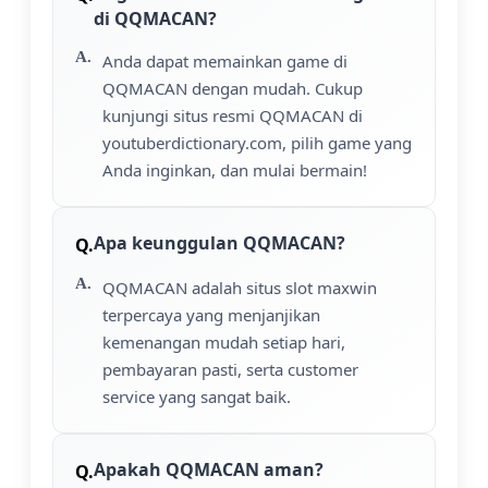
di QQMACAN?
Anda dapat memainkan game di
QQMACAN dengan mudah. Cukup
kunjungi situs resmi QQMACAN di
youtuberdictionary.com, pilih game yang
Anda inginkan, dan mulai bermain!
Apa keunggulan QQMACAN?
QQMACAN adalah situs slot maxwin
terpercaya yang menjanjikan
kemenangan mudah setiap hari,
pembayaran pasti, serta customer
service yang sangat baik.
Apakah QQMACAN aman?