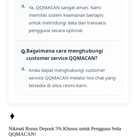
Ya, QQMACAN sangat aman. Kami
memiliki sistem keamanan berlapis
untuk melindungi data dan transaksi
pengguna secara optimal.
Bagaimana cara menghubungi
customer service QQMACAN?
Anda dapat menghubungi customer
service QQMACAN melalui live chat yang
tersedia di situs resmi kami.
Nikmati
Bonus Deposit 5%
Khusus untuk Pengguna Setia
QQMACAN!