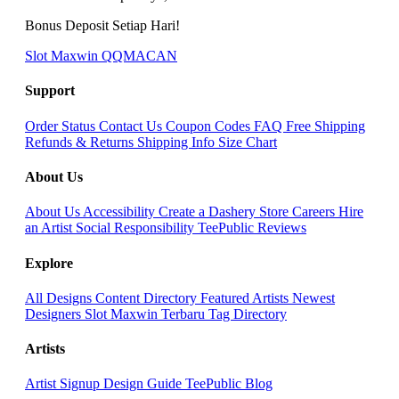
Bonus Deposit Setiap Hari!
Slot Maxwin QQMACAN
Support
Order Status
Contact Us
Coupon Codes
FAQ
Free Shipping
Refunds & Returns
Shipping Info
Size Chart
About Us
About Us
Accessibility
Create a Dashery Store
Careers
Hire
an Artist
Social Responsibility
TeePublic Reviews
Explore
All Designs
Content Directory
Featured Artists
Newest
Designers
Slot Maxwin Terbaru
Tag Directory
Artists
Artist Signup
Design Guide
TeePublic Blog