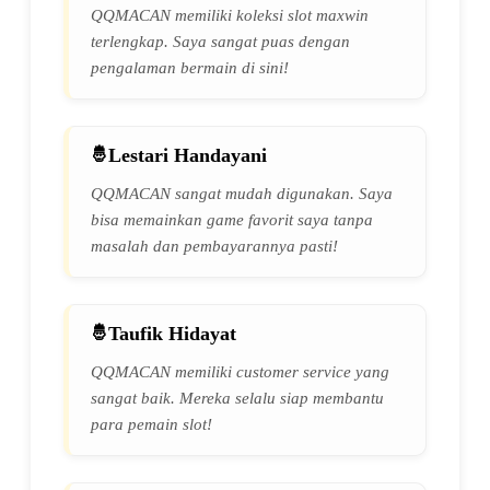
QQMACAN memiliki koleksi slot maxwin
terlengkap. Saya sangat puas dengan
pengalaman bermain di sini!
Lestari Handayani
QQMACAN sangat mudah digunakan. Saya
bisa memainkan game favorit saya tanpa
masalah dan pembayarannya pasti!
Taufik Hidayat
QQMACAN memiliki customer service yang
sangat baik. Mereka selalu siap membantu
para pemain slot!