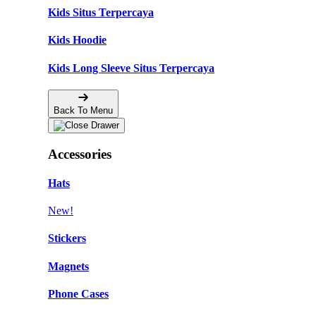
Kids Situs Terpercaya
Kids Hoodie
Kids Long Sleeve Situs Terpercaya
Back To Menu
Accessories
Hats
New!
Stickers
Magnets
Phone Cases