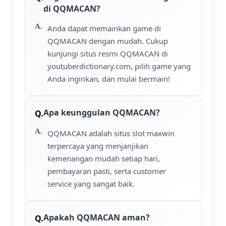
di QQMACAN?
Anda dapat memainkan game di
QQMACAN dengan mudah. Cukup
kunjungi situs resmi QQMACAN di
youtuberdictionary.com, pilih game yang
Anda inginkan, dan mulai bermain!
Apa keunggulan QQMACAN?
QQMACAN adalah situs slot maxwin
terpercaya yang menjanjikan
kemenangan mudah setiap hari,
pembayaran pasti, serta customer
service yang sangat baik.
Apakah QQMACAN aman?