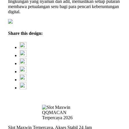
lingkungan yang nyaman dan adil, memastikan setiap putaran
membawa petualangan seru bagi para pencari keberuntungan
digital.
Share this design:
Slot Maxwin Terpercaya, Akses Stabil 24 Jam