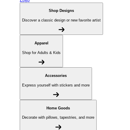
Shop Designs
Discover a classic design or new favorite artist
Apparel
Shop for Adults & Kids
Accessories
Express yourself with stickers and more
Home Goods
Decorate with pillows, tapestries, and more