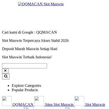
Cari kami di Google : QQMACAN
Slot Maxwin Terpercaya Akses Stabil 2026
Deposit Murah Maxwin Setiap Hari
Slot Maxwin Terbaik Indonesia!
Explore Categories
Popular Products
QQMACAN
Situs Slot Maxwin
Slot Maxwin