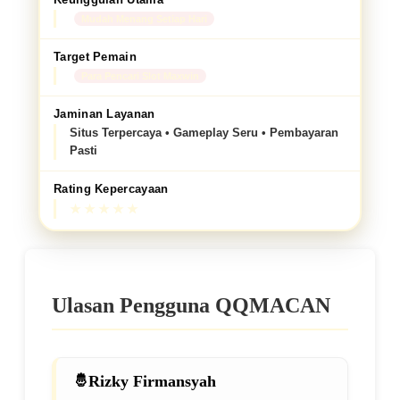
Mudah Menang Setiap Hari
Target Pemain
Para Pencari Slot Maxwin
Jaminan Layanan
Situs Terpercaya • Gameplay Seru • Pembayaran
Pasti
Rating Kepercayaan
Ulasan Pengguna QQMACAN
Rizky Firmansyah