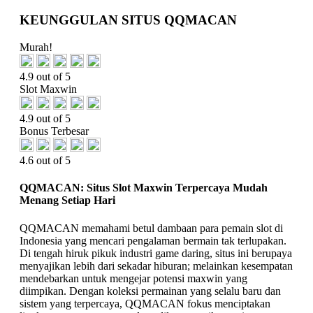
KEUNGGULAN SITUS QQMACAN
Murah!
4.9 out of 5
Slot Maxwin
4.9 out of 5
Bonus Terbesar
4.6 out of 5
QQMACAN: Situs Slot Maxwin Terpercaya Mudah
Menang Setiap Hari
QQMACAN memahami betul dambaan para pemain slot di
Indonesia yang mencari pengalaman bermain tak terlupakan.
Di tengah hiruk pikuk industri game daring, situs ini berupaya
menyajikan lebih dari sekadar hiburan; melainkan kesempatan
mendebarkan untuk mengejar potensi maxwin yang
diimpikan. Dengan koleksi permainan yang selalu baru dan
sistem yang terpercaya, QQMACAN fokus menciptakan