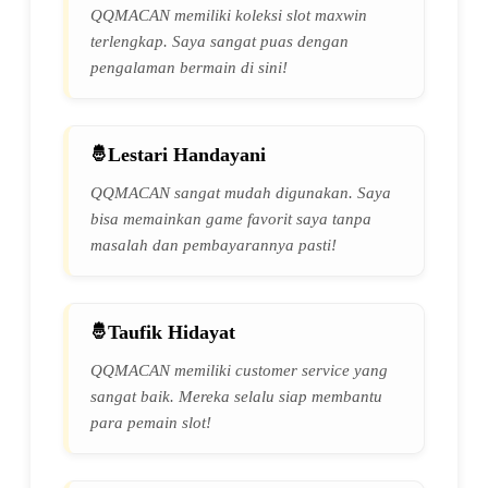
QQMACAN memiliki koleksi slot maxwin
terlengkap. Saya sangat puas dengan
pengalaman bermain di sini!
Lestari Handayani
QQMACAN sangat mudah digunakan. Saya
bisa memainkan game favorit saya tanpa
masalah dan pembayarannya pasti!
Taufik Hidayat
QQMACAN memiliki customer service yang
sangat baik. Mereka selalu siap membantu
para pemain slot!