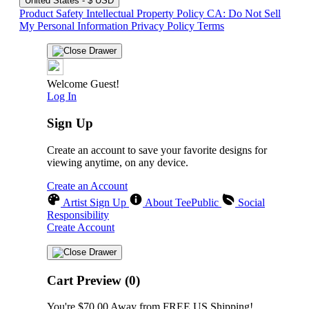
United States - $ USD
Product Safety
Intellectual Property Policy
CA: Do Not Sell
My Personal Information
Privacy Policy
Terms
Welcome Guest!
Log In
Sign Up
Create an account to save your favorite designs for
viewing anytime, on any device.
Create an Account
Artist Sign Up
About TeePublic
Social
Responsibility
Create Account
Cart Preview (0)
You're
$70.00
Away from
FREE US Shipping!