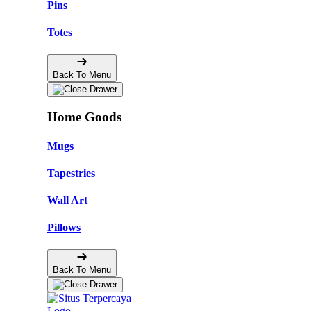
Pins
Totes
Back To Menu
Home Goods
Mugs
Tapestries
Wall Art
Pillows
Back To Menu