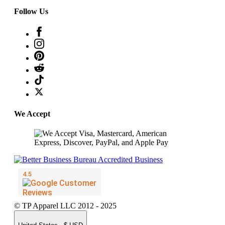
Follow Us
We Accept
© TP Apparel LLC 2012 - 2025