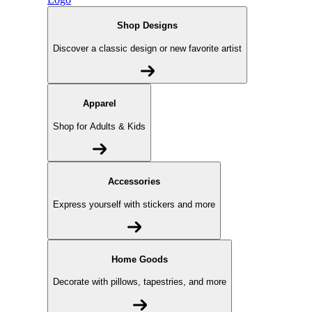
Shop Designs
Discover a classic design or new favorite artist
Apparel
Shop for Adults & Kids
Accessories
Express yourself with stickers and more
Home Goods
Decorate with pillows, tapestries, and more