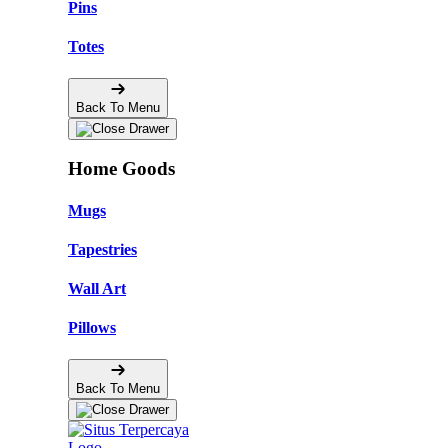
Pins
Totes
Back To Menu
Home Goods
Mugs
Tapestries
Wall Art
Pillows
Back To Menu