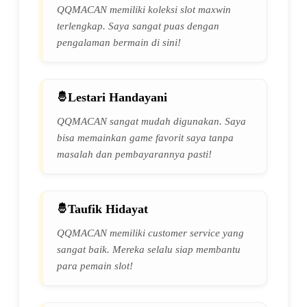
QQMACAN memiliki koleksi slot maxwin
terlengkap. Saya sangat puas dengan
pengalaman bermain di sini!
Lestari Handayani
QQMACAN sangat mudah digunakan. Saya
bisa memainkan game favorit saya tanpa
masalah dan pembayarannya pasti!
Taufik Hidayat
QQMACAN memiliki customer service yang
sangat baik. Mereka selalu siap membantu
para pemain slot!