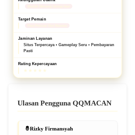
Mudah Menang Setiap Hari
Target Pemain
Para Pencari Slot Maxwin
Jaminan Layanan
Situs Terpercaya • Gameplay Seru • Pembayaran
Pasti
Rating Kepercayaan
Ulasan Pengguna QQMACAN
Rizky Firmansyah