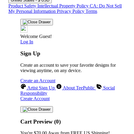
United States - $ USD
Product Safety
Intellectual Property Policy
CA: Do Not Sell
My Personal Information
Privacy Policy
Terms
Welcome Guest!
Log In
Sign Up
Create an account to save your favorite designs for
viewing anytime, on any device.
Create an Account
Artist Sign Up
About TeePublic
Social
Responsibility
Create Account
Cart Preview (0)
You're
$70.00
Away from
FREE US Shipping!