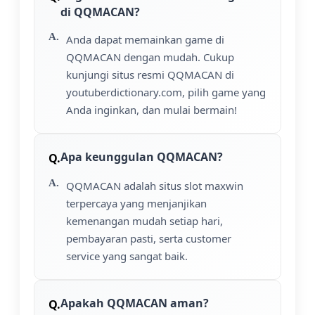
di QQMACAN?
Anda dapat memainkan game di
QQMACAN dengan mudah. Cukup
kunjungi situs resmi QQMACAN di
youtuberdictionary.com, pilih game yang
Anda inginkan, dan mulai bermain!
Apa keunggulan QQMACAN?
QQMACAN adalah situs slot maxwin
terpercaya yang menjanjikan
kemenangan mudah setiap hari,
pembayaran pasti, serta customer
service yang sangat baik.
Apakah QQMACAN aman?