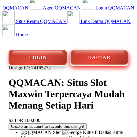
QQMACAN
Agen QQMACAN
Login QQMACAN
Situs Resmi QQMACAN
Link Daftar QQMACAN
Home
LOGIN
DAFTAR
Design ID: 74165272
QQMACAN: Situs Slot
Maxwin Terpercaya Mudah
Menang Setiap Hari
$3
IDR 100.000
Create an account to favorite this design!