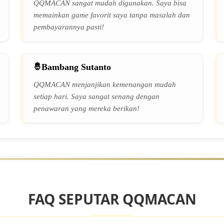
QQMACAN sangat mudah digunakan. Saya bisa
memainkan game favorit saya tanpa masalah dan
pembayarannya pasti!
Bambang Sutanto
QQMACAN menjanjikan kemenangan mudah
setiap hari. Saya sangat senang dengan
penawaran yang mereka berikan!
FAQ SEPUTAR QQMACAN