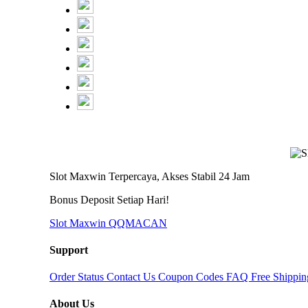
Slot Maxwin Terpercaya, Akses Stabil 24 Jam
Bonus Deposit Setiap Hari!
Slot Maxwin QQMACAN
Support
Order Status
Contact Us
Coupon Codes
FAQ
Free Shippi
About Us