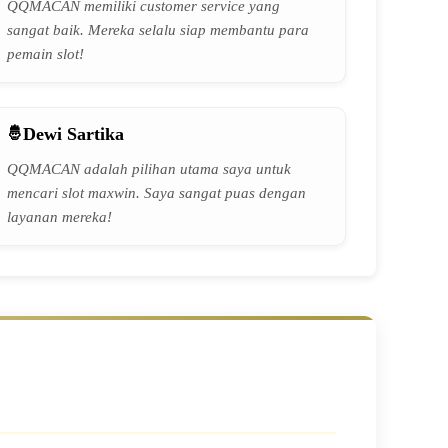
QQMACAN memiliki customer service yang
sangat baik. Mereka selalu siap membantu para
pemain slot!
Dewi Sartika
QQMACAN adalah pilihan utama saya untuk
mencari slot maxwin. Saya sangat puas dengan
layanan mereka!