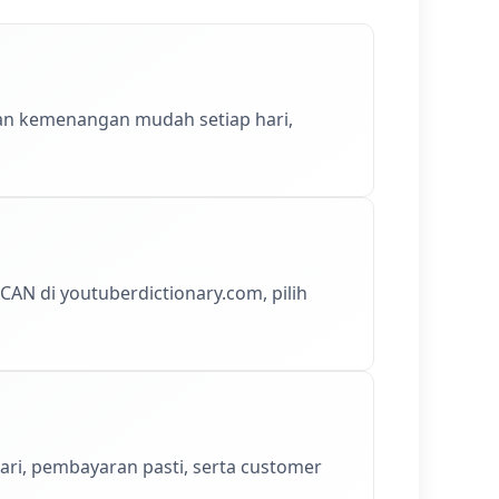
kan kemenangan mudah setiap hari,
 di youtuberdictionary.com, pilih
ri, pembayaran pasti, serta customer