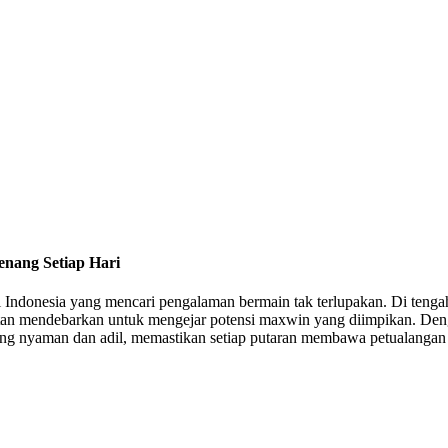
ang Setiap Hari
nesia yang mencari pengalaman bermain tak terlupakan. Di tengah hi
atan mendebarkan untuk mengejar potensi maxwin yang diimpikan. Deng
nyaman dan adil, memastikan setiap putaran membawa petualangan ser