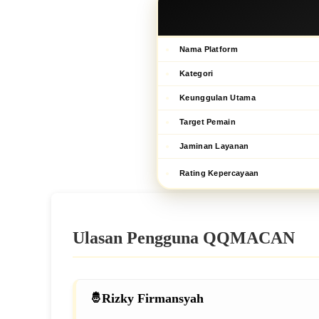
Nama Platform
Kategori
Keunggulan Utama
Target Pemain
Jaminan Layanan
Rating Kepercayaan
Ulasan Pengguna QQMACAN
Rizky Firmansyah