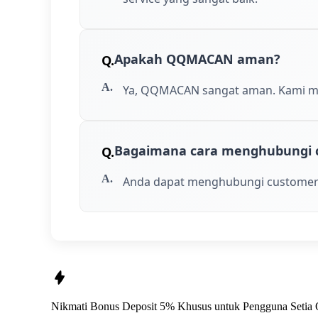
Apakah QQMACAN aman?
Ya, QQMACAN sangat aman. Kami mem
Bagaimana cara menghubungi 
Anda dapat menghubungi customer se
Nikmati
Bonus Deposit 5%
Khusus untuk Pengguna Setia