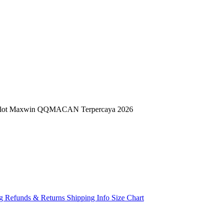
ng
Refunds & Returns
Shipping Info
Size Chart