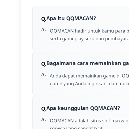
Apa itu QQMACAN?
QQMACAN hadir untuk kamu para pen
serta gameplay seru dan pembayara
Bagaimana cara memainkan g
Anda dapat memainkan game di QQM
game yang Anda inginkan, dan mula
Apa keunggulan QQMACAN?
QQMACAN adalah situs slot maxwin 
service yang sangat baik.