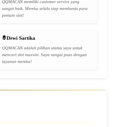
QQMACAN memiliki customer service yang
sangat baik. Mereka selalu siap membantu para
pemain slot!
Dewi Sartika
QQMACAN adalah pilihan utama saya untuk
mencari slot maxwin. Saya sangat puas dengan
layanan mereka!