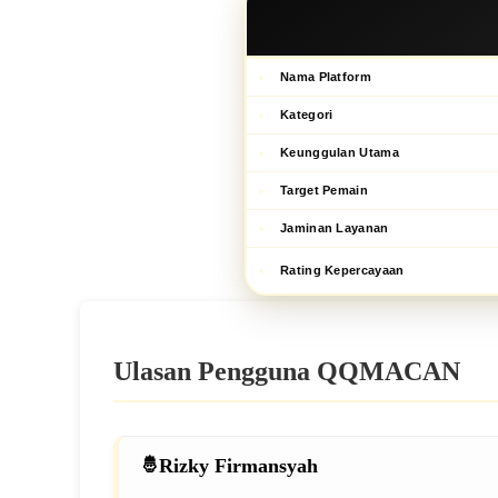
Nama Platform
Kategori
Keunggulan Utama
Target Pemain
Jaminan Layanan
Rating Kepercayaan
Ulasan Pengguna QQMACAN
Rizky Firmansyah