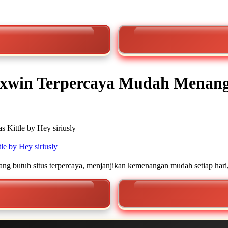
win Terpercaya Mudah Menang 
butuh situs terpercaya, menjanjikan kemenangan mudah setiap hari, 