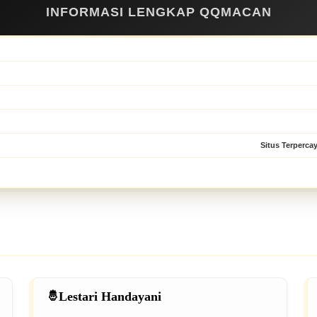
INFORMASI LENGKAP QQMACAN
Situs Terperca
Lestari Handayani