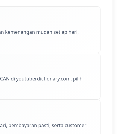
kan kemenangan mudah setiap hari,
 di youtuberdictionary.com, pilih
ri, pembayaran pasti, serta customer