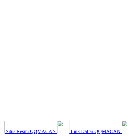
Situs Resmi QQMACAN
Link Daftar QQMACAN