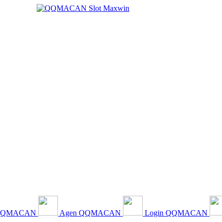
n QQMACAN
Agen QQMACAN
Login QQMACAN