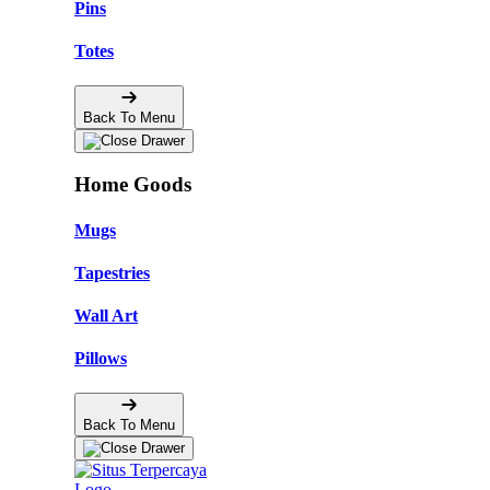
Pins
Totes
Back To Menu
Home Goods
Mugs
Tapestries
Wall Art
Pillows
Back To Menu