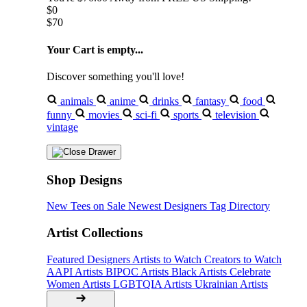
$0
$70
Your Cart is empty...
Discover something you'll love!
animals
anime
drinks
fantasy
food
funny
movies
sci-fi
sports
television
vintage
Shop Designs
New Tees on Sale
Newest Designers
Tag Directory
Artist Collections
Featured Designers
Artists to Watch
Creators to Watch
AAPI Artists
BIPOC Artists
Black Artists
Celebrate
Women Artists
LGBTQIA Artists
Ukrainian Artists