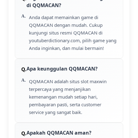
di QQMACAN?
Anda dapat memainkan game di
QQMACAN dengan mudah. Cukup
kunjungi situs resmi QQMACAN di
youtuberdictionary.com, pilih game yang
Anda inginkan, dan mulai bermain!
Apa keunggulan QQMACAN?
QQMACAN adalah situs slot maxwin
terpercaya yang menjanjikan
kemenangan mudah setiap hari,
pembayaran pasti, serta customer
service yang sangat baik.
Apakah QQMACAN aman?