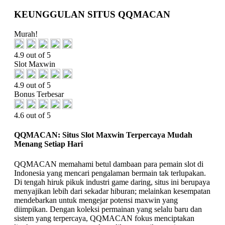
KEUNGGULAN SITUS QQMACAN
Murah!
4.9 out of 5
Slot Maxwin
4.9 out of 5
Bonus Terbesar
4.6 out of 5
QQMACAN: Situs Slot Maxwin Terpercaya Mudah
Menang Setiap Hari
QQMACAN memahami betul dambaan para pemain slot di
Indonesia yang mencari pengalaman bermain tak terlupakan.
Di tengah hiruk pikuk industri game daring, situs ini berupaya
menyajikan lebih dari sekadar hiburan; melainkan kesempatan
mendebarkan untuk mengejar potensi maxwin yang
diimpikan. Dengan koleksi permainan yang selalu baru dan
sistem yang terpercaya, QQMACAN fokus menciptakan