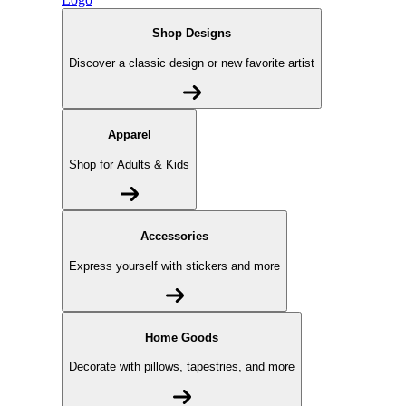
Shop Designs
Discover a classic design or new favorite artist
Apparel
Shop for Adults & Kids
Accessories
Express yourself with stickers and more
Home Goods
Decorate with pillows, tapestries, and more