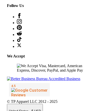
Follow Us
We Accept
© TP Apparel LLC 2012 - 2025