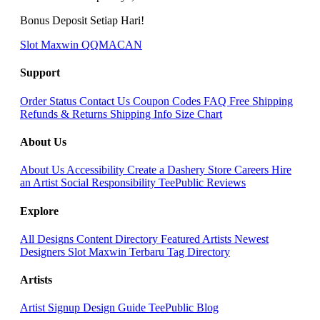
Bonus Deposit Setiap Hari!
Slot Maxwin QQMACAN
Support
Order Status
Contact Us
Coupon Codes
FAQ
Free Shipping
Refunds & Returns
Shipping Info
Size Chart
About Us
About Us
Accessibility
Create a Dashery Store
Careers
Hire
an Artist
Social Responsibility
TeePublic Reviews
Explore
All Designs
Content Directory
Featured Artists
Newest
Designers
Slot Maxwin Terbaru
Tag Directory
Artists
Artist Signup
Design Guide
TeePublic Blog