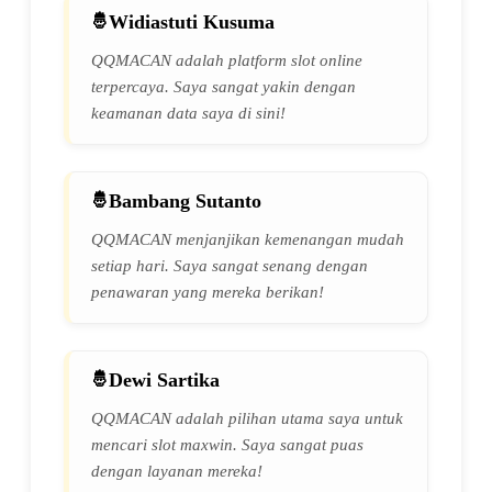
Widiastuti Kusuma
QQMACAN adalah platform slot online
terpercaya. Saya sangat yakin dengan
keamanan data saya di sini!
Bambang Sutanto
QQMACAN menjanjikan kemenangan mudah
setiap hari. Saya sangat senang dengan
penawaran yang mereka berikan!
Dewi Sartika
QQMACAN adalah pilihan utama saya untuk
mencari slot maxwin. Saya sangat puas
dengan layanan mereka!