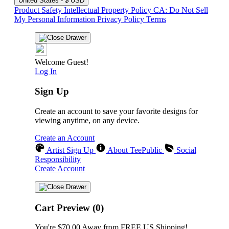
United States - $ USD
Product Safety
Intellectual Property Policy
CA: Do Not Sell
My Personal Information
Privacy Policy
Terms
Welcome Guest!
Log In
Sign Up
Create an account to save your favorite designs for
viewing anytime, on any device.
Create an Account
Artist Sign Up
About TeePublic
Social
Responsibility
Create Account
Cart Preview (0)
You're
$70.00
Away from
FREE US Shipping!