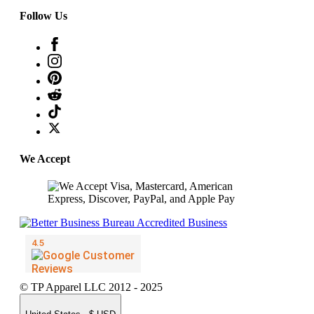
Follow Us
We Accept
© TP Apparel LLC 2012 - 2025