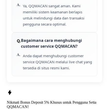
Ya, QQMACAN sangat aman. Kami
memiliki sistem keamanan berlapis
untuk melindungi data dan transaksi
pengguna secara optimal.
Bagaimana cara menghubungi
customer service QQMACAN?
Anda dapat menghubungi customer
service QQMACAN melalui live chat yang
tersedia di situs resmi kami.
Nikmati
Bonus Deposit 5%
Khusus untuk Pengguna Setia
QQMACAN!