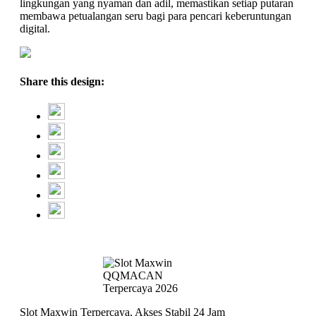
lingkungan yang nyaman dan adil, memastikan setiap putaran
membawa petualangan seru bagi para pencari keberuntungan
digital.
Share this design:
Slot Maxwin Terpercaya, Akses Stabil 24 Jam