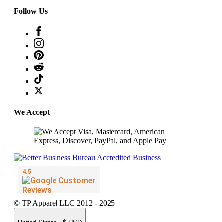
Follow Us
We Accept
© TP Apparel LLC 2012 - 2025