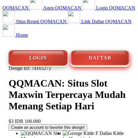
QQMACAN
Agen QQMACAN
Login QQMACAN
Situs Resmi QQMACAN
Link Daftar QQMACAN
Home
LOGIN
DAFTAR
Design ID: 74165272
QQMACAN: Situs Slot
Maxwin Terpercaya Mudah
Menang Setiap Hari
$3
IDR 100.000
Create an account to favorite this design!