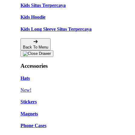
Kids Situs Terpercaya
Kids Hoodie
Kids Long Sleeve Situs Terpercaya
Back To Menu
Accessories
Hats
New!
Stickers
Magnets
Phone Cases