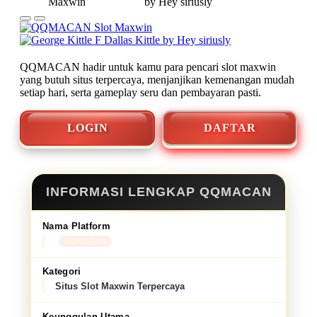
QQMACAN hadir untuk kamu para pencari slot maxwin
yang butuh situs terpercaya, menjanjikan kemenangan mudah
setiap hari, serta gameplay seru dan pembayaran pasti.
LOGIN
DAFTAR
INFORMASI LENGKAP QQMACAN
Nama Platform
QQMACAN
Kategori
Situs Slot Maxwin Terpercaya
Keunggulan Utama