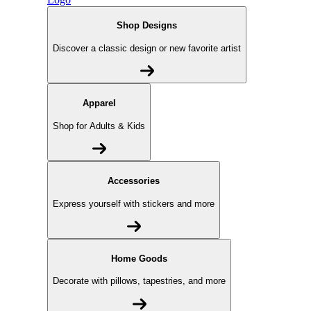
Shop Designs
Discover a classic design or new favorite artist
Apparel
Shop for Adults & Kids
Accessories
Express yourself with stickers and more
Home Goods
Decorate with pillows, tapestries, and more