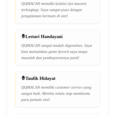
QQMACAN memiliki koleksi slot maxwin
terlengkap. Saya sangat puas dengan
pengalaman bermain di sini!
Lestari Handayani
QQMACAN sangat mudah digunakan. Saya
bisa memainkan game favorit saya tanpa
masalah dan pembayarannya pasti!
Taufik Hidayat
QQMACAN memiliki customer service yang
sangat baik. Mereka selalu siap membantu
para pemain slot!