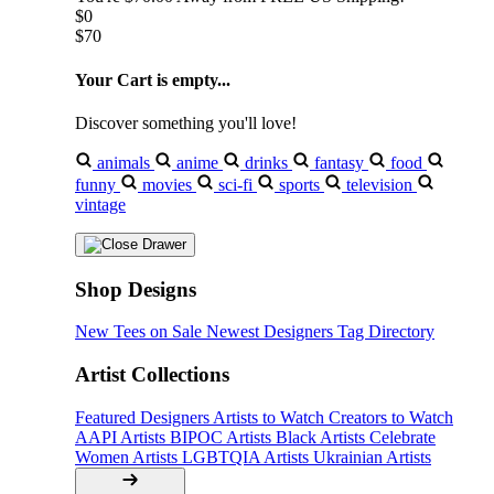
$0
$70
Your Cart is empty...
Discover something you'll love!
animals
anime
drinks
fantasy
food
funny
movies
sci-fi
sports
television
vintage
Shop Designs
New Tees on Sale
Newest Designers
Tag Directory
Artist Collections
Featured Designers
Artists to Watch
Creators to Watch
AAPI Artists
BIPOC Artists
Black Artists
Celebrate
Women Artists
LGBTQIA Artists
Ukrainian Artists