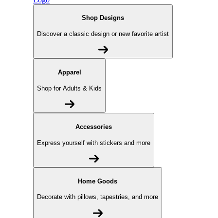
Shop Designs
Discover a classic design or new favorite artist
Apparel
Shop for Adults & Kids
Accessories
Express yourself with stickers and more
Home Goods
Decorate with pillows, tapestries, and more