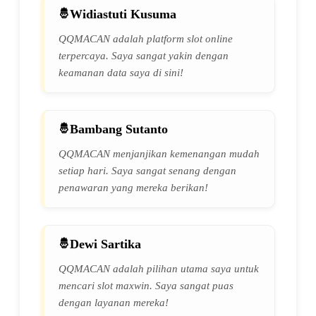
Widiastuti Kusuma
QQMACAN adalah platform slot online
terpercaya. Saya sangat yakin dengan
keamanan data saya di sini!
Bambang Sutanto
QQMACAN menjanjikan kemenangan mudah
setiap hari. Saya sangat senang dengan
penawaran yang mereka berikan!
Dewi Sartika
QQMACAN adalah pilihan utama saya untuk
mencari slot maxwin. Saya sangat puas
dengan layanan mereka!