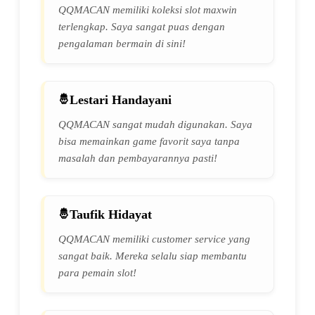
QQMACAN memiliki koleksi slot maxwin
terlengkap. Saya sangat puas dengan
pengalaman bermain di sini!
Lestari Handayani
QQMACAN sangat mudah digunakan. Saya
bisa memainkan game favorit saya tanpa
masalah dan pembayarannya pasti!
Taufik Hidayat
QQMACAN memiliki customer service yang
sangat baik. Mereka selalu siap membantu
para pemain slot!