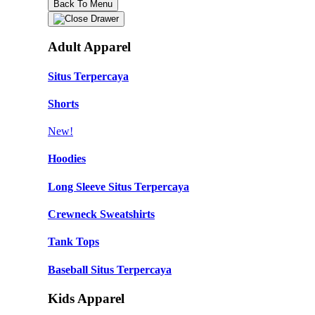
Back To Menu
Adult Apparel
Situs Terpercaya
Shorts
New!
Hoodies
Long Sleeve Situs Terpercaya
Crewneck Sweatshirts
Tank Tops
Baseball Situs Terpercaya
Kids Apparel