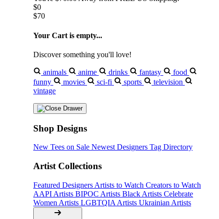
$0
$70
Your Cart is empty...
Discover something you'll love!
animals
anime
drinks
fantasy
food
funny
movies
sci-fi
sports
television
vintage
Shop Designs
New Tees on Sale
Newest Designers
Tag Directory
Artist Collections
Featured Designers
Artists to Watch
Creators to Watch
AAPI Artists
BIPOC Artists
Black Artists
Celebrate
Women Artists
LGBTQIA Artists
Ukrainian Artists