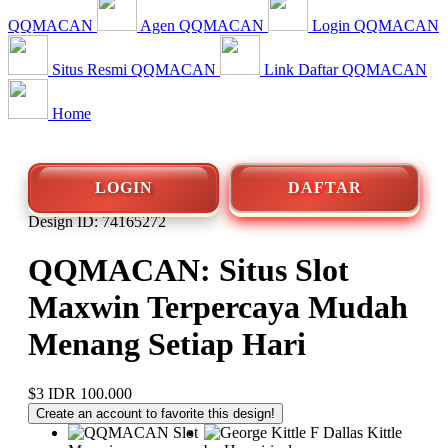
QQMACAN
Agen QQMACAN
Login QQMACAN
Situs Resmi QQMACAN
Link Daftar QQMACAN
Home
LOGIN
DAFTAR
Design ID: 74165272
QQMACAN: Situs Slot
Maxwin Terpercaya Mudah
Menang Setiap Hari
$3
IDR 100.000
Create an account to favorite this design!