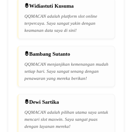
Widiastuti Kusuma
QQMACAN adalah platform slot online
terpercaya. Saya sangat yakin dengan
keamanan data saya di sini!
Bambang Sutanto
QQMACAN menjanjikan kemenangan mudah
setiap hari. Saya sangat senang dengan
penawaran yang mereka berikan!
Dewi Sartika
QQMACAN adalah pilihan utama saya untuk
mencari slot maxwin. Saya sangat puas
dengan layanan mereka!