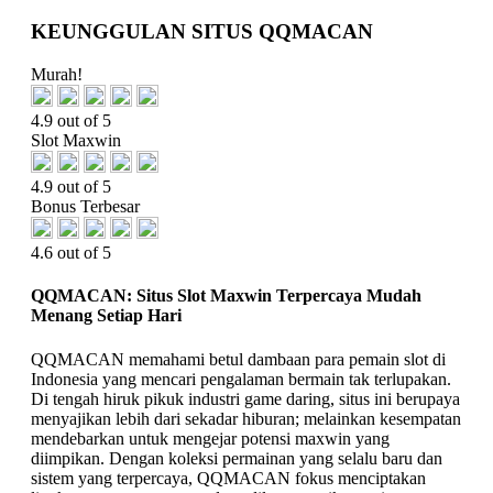
KEUNGGULAN SITUS QQMACAN
Murah!
4.9 out of 5
Slot Maxwin
4.9 out of 5
Bonus Terbesar
4.6 out of 5
QQMACAN: Situs Slot Maxwin Terpercaya Mudah
Menang Setiap Hari
QQMACAN memahami betul dambaan para pemain slot di
Indonesia yang mencari pengalaman bermain tak terlupakan.
Di tengah hiruk pikuk industri game daring, situs ini berupaya
menyajikan lebih dari sekadar hiburan; melainkan kesempatan
mendebarkan untuk mengejar potensi maxwin yang
diimpikan. Dengan koleksi permainan yang selalu baru dan
sistem yang terpercaya, QQMACAN fokus menciptakan