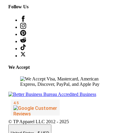
Follow Us
We Accept
© TP Apparel LLC 2012 - 2025