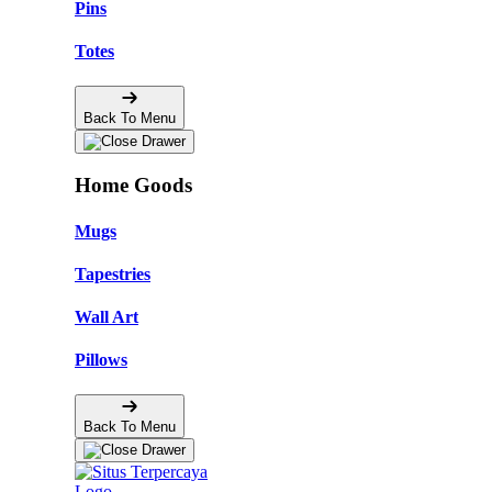
Pins
Totes
Back To Menu
Home Goods
Mugs
Tapestries
Wall Art
Pillows
Back To Menu