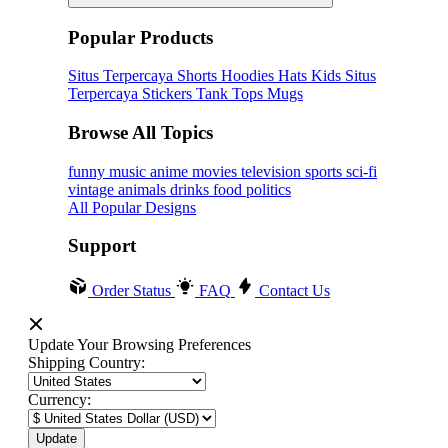
Popular Products
Situs Terpercaya
Shorts
Hoodies
Hats
Kids Situs
Terpercaya
Stickers
Tank Tops
Mugs
Browse All Topics
funny
music
anime
movies
television
sports
sci-fi
vintage
animals
drinks
food
politics
All Popular Designs
Support
Order Status
FAQ
Contact Us
Update Your Browsing Preferences
Shipping Country:
Currency: