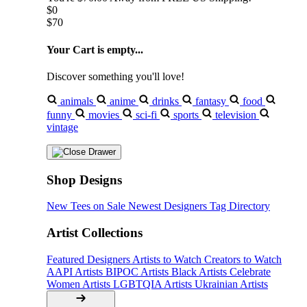
$0
$70
Your Cart is empty...
Discover something you'll love!
animals
anime
drinks
fantasy
food
funny
movies
sci-fi
sports
television
vintage
Shop Designs
New Tees on Sale
Newest Designers
Tag Directory
Artist Collections
Featured Designers
Artists to Watch
Creators to Watch
AAPI Artists
BIPOC Artists
Black Artists
Celebrate
Women Artists
LGBTQIA Artists
Ukrainian Artists