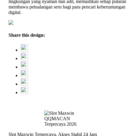
lingkungan yang nyaman dan adil, memastikan setiap putaran
membawa petualangan seru bagi para pencari keberuntungan
digital.
Share this design:
Slot Maxwin Terpercaya, Akses Stabil 24 Jam