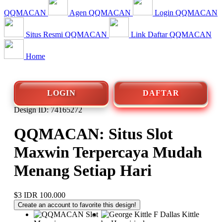
QQMACAN
Agen QQMACAN
Login QQMACAN
Situs Resmi QQMACAN
Link Daftar QQMACAN
Home
LOGIN
DAFTAR
Design ID: 74165272
QQMACAN: Situs Slot
Maxwin Terpercaya Mudah
Menang Setiap Hari
$3
IDR 100.000
Create an account to favorite this design!