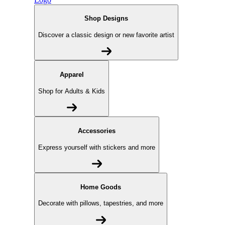
Shop Designs
Discover a classic design or new favorite artist
Apparel
Shop for Adults & Kids
Accessories
Express yourself with stickers and more
Home Goods
Decorate with pillows, tapestries, and more