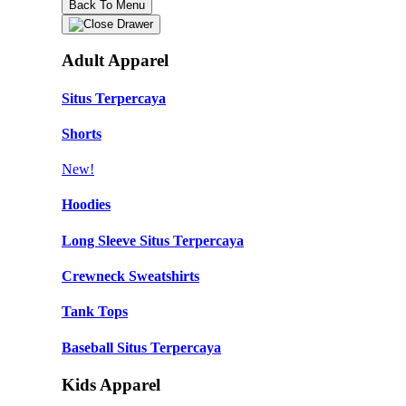
Back To Menu
Adult Apparel
Situs Terpercaya
Shorts
New!
Hoodies
Long Sleeve Situs Terpercaya
Crewneck Sweatshirts
Tank Tops
Baseball Situs Terpercaya
Kids Apparel