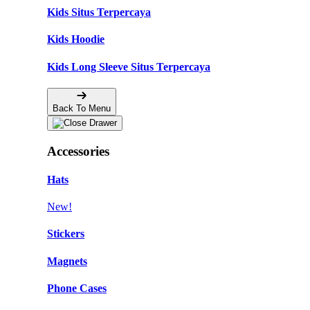
Kids Situs Terpercaya
Kids Hoodie
Kids Long Sleeve Situs Terpercaya
Back To Menu
Accessories
Hats
New!
Stickers
Magnets
Phone Cases