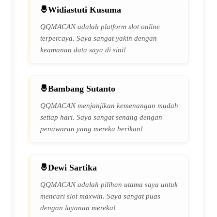
Widiastuti Kusuma
QQMACAN adalah platform slot online
terpercaya. Saya sangat yakin dengan
keamanan data saya di sini!
Bambang Sutanto
QQMACAN menjanjikan kemenangan mudah
setiap hari. Saya sangat senang dengan
penawaran yang mereka berikan!
Dewi Sartika
QQMACAN adalah pilihan utama saya untuk
mencari slot maxwin. Saya sangat puas
dengan layanan mereka!