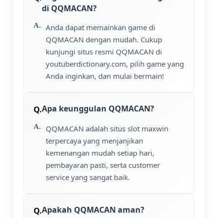
di QQMACAN?
Anda dapat memainkan game di
QQMACAN dengan mudah. Cukup
kunjungi situs resmi QQMACAN di
youtuberdictionary.com, pilih game yang
Anda inginkan, dan mulai bermain!
Apa keunggulan QQMACAN?
QQMACAN adalah situs slot maxwin
terpercaya yang menjanjikan
kemenangan mudah setiap hari,
pembayaran pasti, serta customer
service yang sangat baik.
Apakah QQMACAN aman?