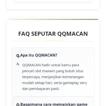
FAQ SEPUTAR QQMACAN
Apa itu QQMACAN?
QQMACAN hadir untuk kamu para
pencari slot maxwin yang butuh situs
terpercaya, menjanjikan kemenangan
mudah setiap hari, serta gameplay seru
dan pembayaran pasti.
Bagaimana cara memainkan game