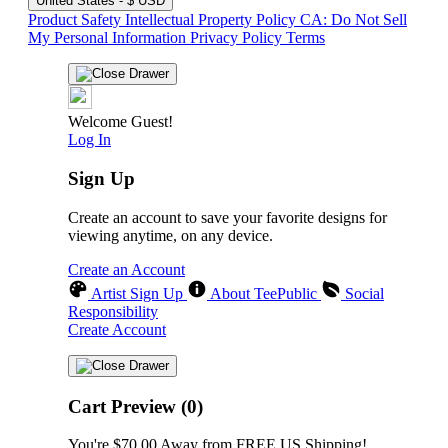
United States - $ USD
Product Safety
Intellectual Property Policy
CA: Do Not Sell
My Personal Information
Privacy Policy
Terms
Welcome Guest!
Log In
Sign Up
Create an account to save your favorite designs for
viewing anytime, on any device.
Create an Account
Artist Sign Up
About TeePublic
Social
Responsibility
Create Account
Cart Preview (0)
You're
$70.00
Away from
FREE US Shipping!