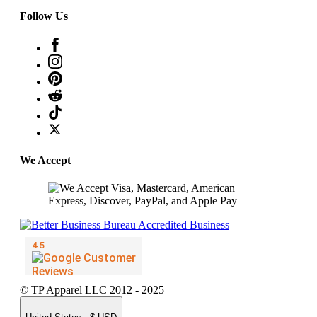
Follow Us
We Accept
© TP Apparel LLC 2012 - 2025