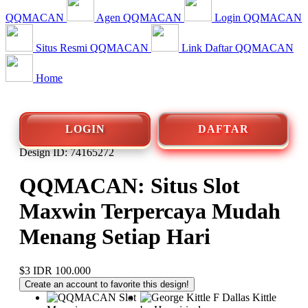
QQMACAN
Agen QQMACAN
Login QQMACAN
Situs Resmi QQMACAN
Link Daftar QQMACAN
Home
LOGIN
DAFTAR
Design ID: 74165272
QQMACAN: Situs Slot
Maxwin Terpercaya Mudah
Menang Setiap Hari
$3
IDR 100.000
Create an account to favorite this design!