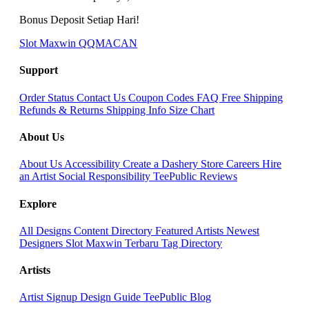
Bonus Deposit Setiap Hari!
Slot Maxwin QQMACAN
Support
Order Status
Contact Us
Coupon Codes
FAQ
Free Shipping
Refunds & Returns
Shipping Info
Size Chart
About Us
About Us
Accessibility
Create a Dashery Store
Careers
Hire
an Artist
Social Responsibility
TeePublic Reviews
Explore
All Designs
Content Directory
Featured Artists
Newest
Designers
Slot Maxwin Terbaru
Tag Directory
Artists
Artist Signup
Design Guide
TeePublic Blog