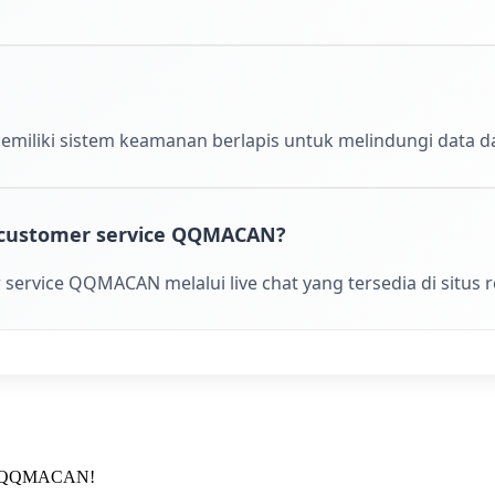
iliki sistem keamanan berlapis untuk melindungi data da
customer service QQMACAN?
rvice QQMACAN melalui live chat yang tersedia di situs r
QQMACAN!