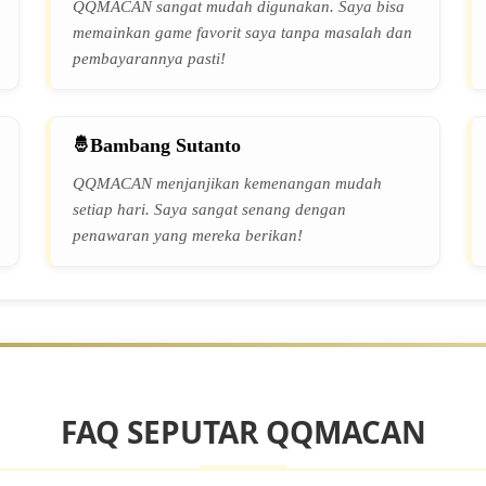
QQMACAN sangat mudah digunakan. Saya bisa
memainkan game favorit saya tanpa masalah dan
pembayarannya pasti!
Bambang Sutanto
QQMACAN menjanjikan kemenangan mudah
setiap hari. Saya sangat senang dengan
penawaran yang mereka berikan!
FAQ SEPUTAR QQMACAN