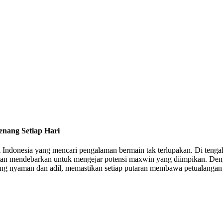
ang Setiap Hari
nesia yang mencari pengalaman bermain tak terlupakan. Di tengah hi
atan mendebarkan untuk mengejar potensi maxwin yang diimpikan. Deng
nyaman dan adil, memastikan setiap putaran membawa petualangan ser