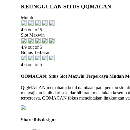
KEUNGGULAN SITUS QQMACAN
Murah!
4.9 out of 5
Slot Maxwin
4.9 out of 5
Bonus Terbesar
4.6 out of 5
QQMACAN: Situs Slot Maxwin Terpercaya Mudah Men
QQMACAN memahami betul dambaan para pemain slot di Indo
menyajikan lebih dari sekadar hiburan; melainkan kesemp
terpercaya, QQMACAN fokus menciptakan lingkungan yang 
Share this design: