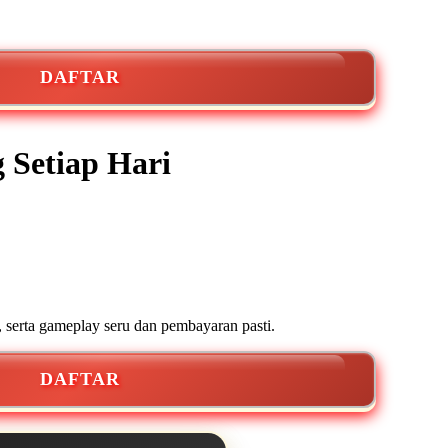
DAFTAR
Setiap Hari
serta gameplay seru dan pembayaran pasti.
DAFTAR