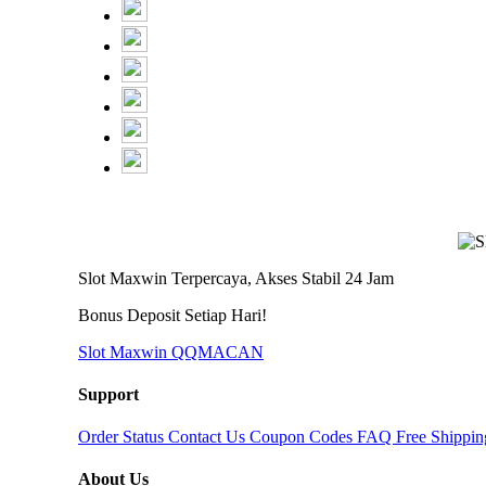
Slot Maxwin Terpercaya, Akses Stabil 24 Jam
Bonus Deposit Setiap Hari!
Slot Maxwin QQMACAN
Support
Order Status
Contact Us
Coupon Codes
FAQ
Free Shippi
About Us