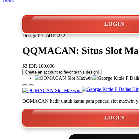
LOGIN
Design ID: 74165272
QQMACAN: Situs Slot Max
$3
IDR 100.000
Create an account to favorite this design!
QQMACAN hadir untuk kamu para pencari slot maxwin yang 
LOGIN