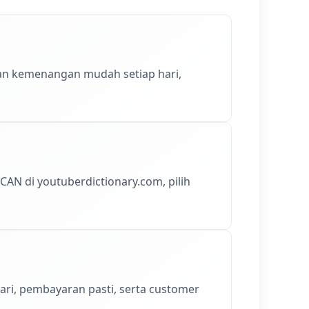
kan kemenangan mudah setiap hari,
 di youtuberdictionary.com, pilih
ri, pembayaran pasti, serta customer