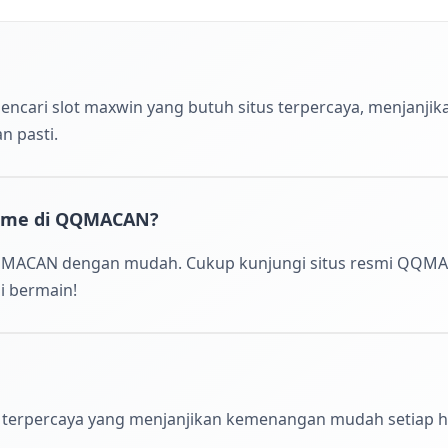
cari slot maxwin yang butuh situs terpercaya, menjanji
n pasti.
ame di QQMACAN?
ACAN dengan mudah. Cukup kunjungi situs resmi QQMACAN
i bermain!
terpercaya yang menjanjikan kemenangan mudah setiap ha