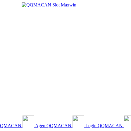
n QQMACAN
Agen QQMACAN
Login QQMACAN