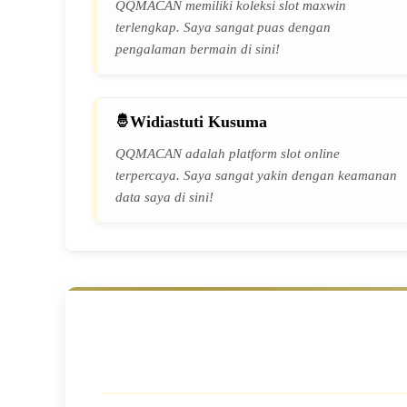
QQMACAN memiliki koleksi slot maxwin
terlengkap. Saya sangat puas dengan
pengalaman bermain di sini!
Widiastuti Kusuma
QQMACAN adalah platform slot online
terpercaya. Saya sangat yakin dengan keamanan
data saya di sini!