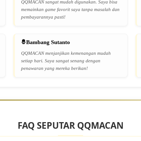
QQMACAN sangat mudah digunakan. Saya bisa
memainkan game favorit saya tanpa masalah dan
pembayarannya pasti!
Bambang Sutanto
QQMACAN menjanjikan kemenangan mudah
setiap hari. Saya sangat senang dengan
penawaran yang mereka berikan!
FAQ SEPUTAR QQMACAN