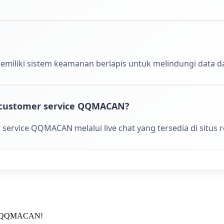
iliki sistem keamanan berlapis untuk melindungi data da
customer service QQMACAN?
rvice QQMACAN melalui live chat yang tersedia di situs r
QQMACAN!