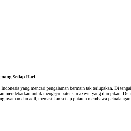
ang Setiap Hari
nesia yang mencari pengalaman bermain tak terlupakan. Di tengah hi
atan mendebarkan untuk mengejar potensi maxwin yang diimpikan. Deng
nyaman dan adil, memastikan setiap putaran membawa petualangan ser