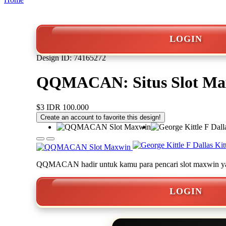
LOGIN
Design ID: 74165272
QQMACAN: Situs Slot Max
$3
IDR 100.000
Create an account to favorite this design!
QQMACAN hadir untuk kamu para pencari slot maxwin yang 
LOGIN