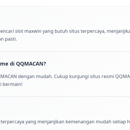
cari slot maxwin yang butuh situs terpercaya, menjanji
n pasti.
ame di QQMACAN?
ACAN dengan mudah. Cukup kunjungi situs resmi QQMACAN
i bermain!
terpercaya yang menjanjikan kemenangan mudah setiap ha