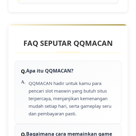
FAQ SEPUTAR QQMACAN
Apa itu QQMACAN?
QQMACAN hadir untuk kamu para
pencari slot maxwin yang butuh situs
terpercaya, menjanjikan kemenangan
mudah setiap hari, serta gameplay seru
dan pembayaran pasti.
Bagaimana cara memainkan game