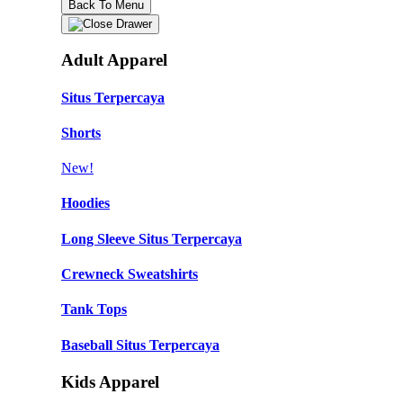
Back To Menu
Adult Apparel
Situs Terpercaya
Shorts
New!
Hoodies
Long Sleeve Situs Terpercaya
Crewneck Sweatshirts
Tank Tops
Baseball Situs Terpercaya
Kids Apparel