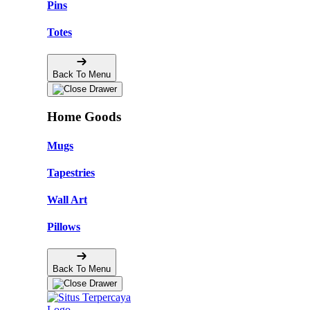
Pins
Totes
Back To Menu
Home Goods
Mugs
Tapestries
Wall Art
Pillows
Back To Menu