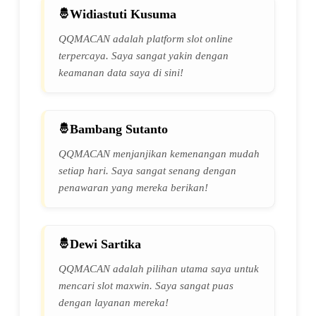
Widiastuti Kusuma
QQMACAN adalah platform slot online
terpercaya. Saya sangat yakin dengan
keamanan data saya di sini!
Bambang Sutanto
QQMACAN menjanjikan kemenangan mudah
setiap hari. Saya sangat senang dengan
penawaran yang mereka berikan!
Dewi Sartika
QQMACAN adalah pilihan utama saya untuk
mencari slot maxwin. Saya sangat puas
dengan layanan mereka!