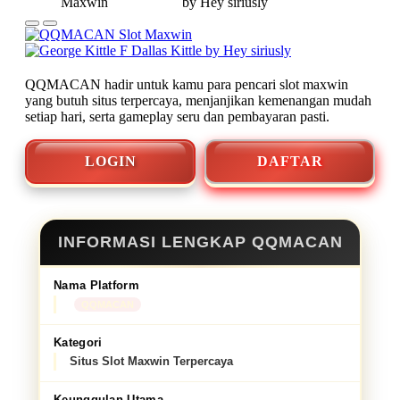
QQMACAN hadir untuk kamu para pencari slot maxwin
yang butuh situs terpercaya, menjanjikan kemenangan mudah
setiap hari, serta gameplay seru dan pembayaran pasti.
LOGIN
DAFTAR
INFORMASI LENGKAP QQMACAN
Nama Platform
QQMACAN
Kategori
Situs Slot Maxwin Terpercaya
Keunggulan Utama