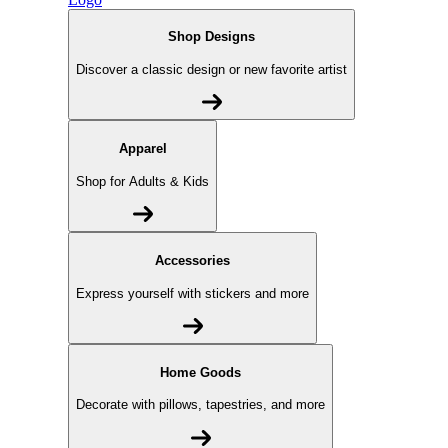
Shop Designs
Discover a classic design or new favorite artist
Apparel
Shop for Adults & Kids
Accessories
Express yourself with stickers and more
Home Goods
Decorate with pillows, tapestries, and more